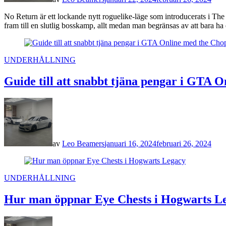
No Return är ett lockande nytt roguelike-läge som introducerats i Th
fram till en slutlig bosskamp, allt medan man begränsas av att bara ha
POSTED
UNDERHÅLLNING
IN
Guide till att snabbt tjäna pengar i GTA 
av
Leo Beamers
januari 16, 2024
februari 26, 2024
POSTED
UNDERHÅLLNING
IN
Hur man öppnar Eye Chests i Hogwarts L