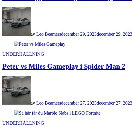
av
Leo Beamers
december 29, 2023
december 29, 202
POSTED
UNDERHÅLLNING
IN
Peter vs Miles Gameplay i Spider Man 2
av
Leo Beamers
december 27, 2023
december 27, 202
POSTED
UNDERHÅLLNING
IN