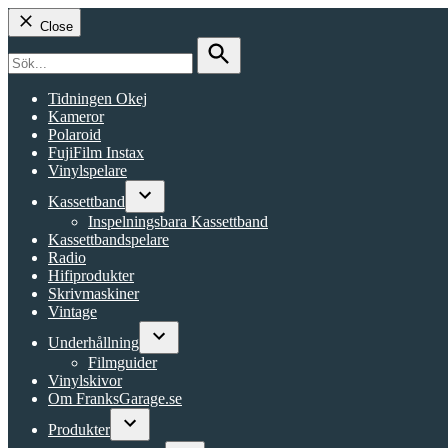
Close
Search
for:
Search
Tidningen Okej
Kameror
Polaroid
FujiFilm Instax
Vinylspelare
Kassettband
Open
Inspelningsbara Kassettband
dropdown
Kassettbandspelare
menu
Radio
Hifiprodukter
Skrivmaskiner
Vintage
Underhållning
Open
Filmguider
dropdown
Vinylskivor
menu
Om FranksGarage.se
Produkter
Open