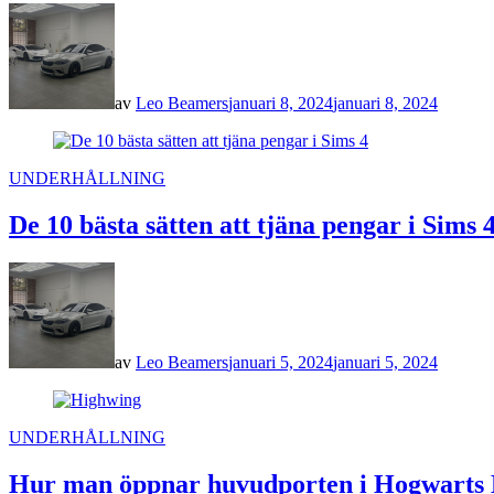
av
Leo Beamers
januari 8, 2024
januari 8, 2024
POSTED
UNDERHÅLLNING
IN
De 10 bästa sätten att tjäna pengar i Sims 
av
Leo Beamers
januari 5, 2024
januari 5, 2024
POSTED
UNDERHÅLLNING
IN
Hur man öppnar huvudporten i Hogwarts