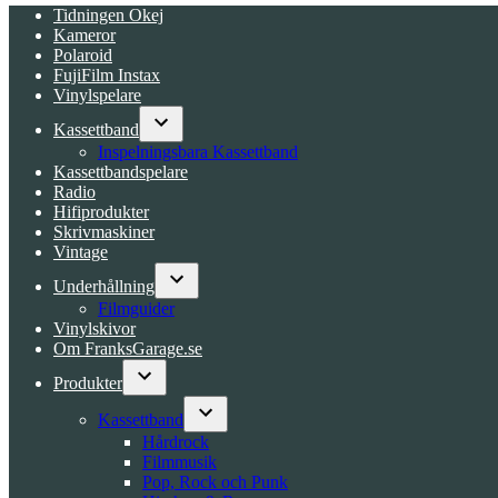
Tidningen Okej
Kameror
Polaroid
FujiFilm Instax
Vinylspelare
Kassettband
Open
Inspelningsbara Kassettband
dropdown
Kassettbandspelare
menu
Radio
Hifiprodukter
Skrivmaskiner
Vintage
Underhållning
Open
Filmguider
dropdown
Vinylskivor
menu
Om FranksGarage.se
Produkter
Open
dropdown
Kassettband
menu
Open
Hårdrock
dropdown
Filmmusik
menu
Pop, Rock och Punk