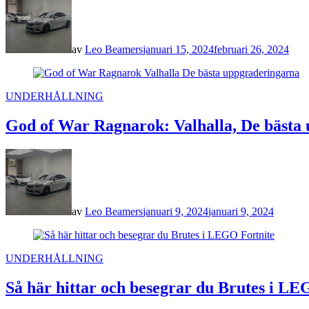
av
Leo Beamers
januari 15, 2024
februari 26, 2024
POSTED
UNDERHÅLLNING
IN
God of War Ragnarok: Valhalla, De bästa u
av
Leo Beamers
januari 9, 2024
januari 9, 2024
POSTED
UNDERHÅLLNING
IN
Så här hittar och besegrar du Brutes i LE