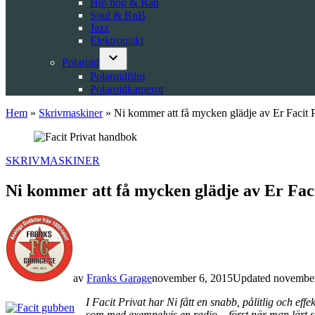
Hip hop & Rap
Soul & RnB
Jazz
Elektroniskt
Polaroid
Open
Polaroidfilm
dropdown
Polaroidkameror
menu
Hem
»
Skrivmaskiner
»
Ni kommer att få mycken glädje av Er Facit P
POSTED
SKRIVMASKINER
IN
Ni kommer att få mycken glädje av Er Faci
av
Franks Garage
november 6, 2015
Updated
november
I Facit Privat har Ni fått en snabb, pålitlig och e
som med exempelvis en radio – först när man lärt s