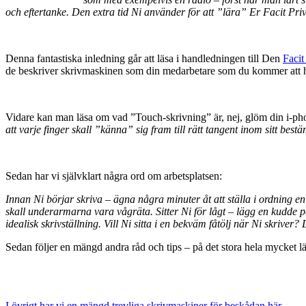
och eftertanke. Den extra tid Ni använder för att ”lära” Er Facit P
Denna fantastiska inledning går att läsa i handledningen till Den
Facit
de beskriver skrivmaskinen som din medarbetare som du kommer att ha
Vidare kan man läsa om vad ”Touch-skrivning” är, nej, glöm din i-pho
att varje finger skall ”känna” sig fram till rätt tangent inom sitt be
Sedan har vi självklart några ord om arbetsplatsen:
Innan Ni börjar skriva – ägna några minuter åt att ställa i ordning en
skall underarmarna vara vågräta. Sitter Ni för lågt – lägg en kudde på
idealisk skrivställning. Vill Ni sitta i en bekväm fåtölj när Ni skriver
Sedan följer en mängd andra råd och tips – på det stora hela mycket lä
I övrigt har vi en mängd trevliga skrivmaskiner för beskådan här.