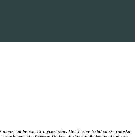
en kommer att bereda Er mycket nöje. Det är emellertid en skrivmaskin
ttja maskinens alla finesser. Studera därför handboken med omsorg