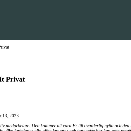
rivat
t Privat
 13, 2023
ffektiv medarbetare. Den kommer att vara Er till ovärderlig nytta och d
ig vilka funktioner alla olika knappar och tangenter har kan man utny