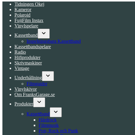
Tidningen Okej
Kameror
Polaroid
FujiFilm Instax
Vinylspelare
Kassettband
Open
Inspelningsbara Kassettband
dropdown
Kassettbandspelare
menu
Radio
Hifiprodukter
Skrivmaskiner
Vintage
Underhållning
Open
Filmguider
dropdown
Vinylskivor
menu
Om FranksGarage.se
Produkter
Open
dropdown
Kassettband
menu
Open
Hårdrock
dropdown
Filmmusik
menu
Pop, Rock och Punk