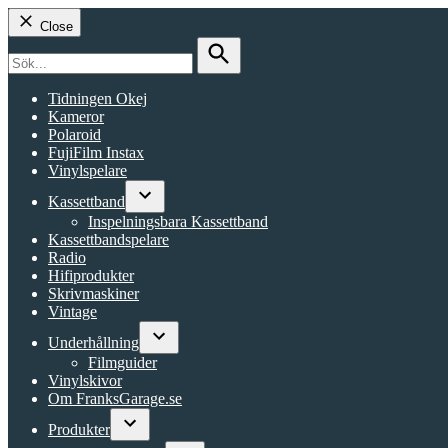
Close
Search
for:
Search
Tidningen Okej
Kameror
Polaroid
FujiFilm Instax
Vinylspelare
Kassettband
Open
Inspelningsbara Kassettband
dropdown
Kassettbandspelare
menu
Radio
Hifiprodukter
Skrivmaskiner
Vintage
Underhållning
Open
Filmguider
dropdown
Vinylskivor
menu
Om FranksGarage.se
Produkter
Open