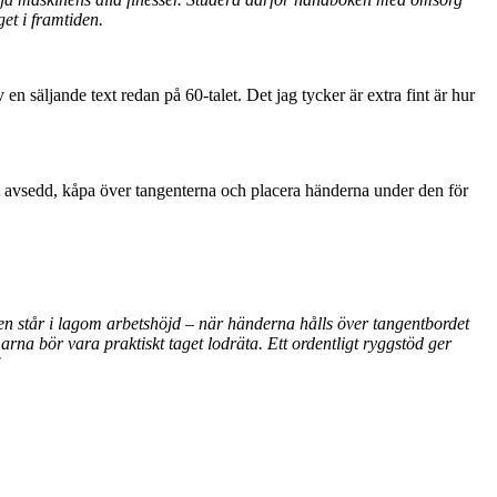
et i framtiden.
en säljande text redan på 60-talet. Det jag tycker är extra fint är hur
t avsedd, kåpa över tangenterna och placera händerna under den för
 den står i lagom arbetshöjd – när händerna hålls över tangentbordet
arna bör vara praktiskt taget lodräta. Ett ordentligt ryggstöd ger
!