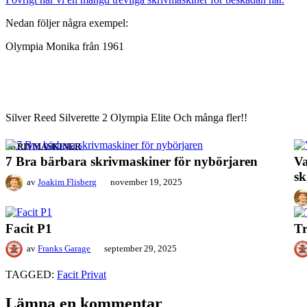
Nedan följer några exempel:
Olympia Monika från 1961
Silver Reed Silverette 2 Olympia Elite Och många fler!!
SKRIVMASKINER
7 Bra bärbara skrivmaskiner för nybörjaren
Va
sk
av
Joakim Flisberg
november 19, 2025
Facit P1
T
av
Franks Garage
september 29, 2025
TAGGED:
Facit Privat
Lämna en kommentar