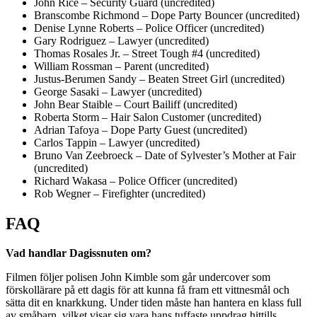
John Rice – Security Guard (uncredited)
Branscombe Richmond – Dope Party Bouncer (uncredited)
Denise Lynne Roberts – Police Officer (uncredited)
Gary Rodriguez – Lawyer (uncredited)
Thomas Rosales Jr. – Street Tough #4 (uncredited)
William Rossman – Parent (uncredited)
Justus-Berumen Sandy – Beaten Street Girl (uncredited)
George Sasaki – Lawyer (uncredited)
John Bear Staible – Court Bailiff (uncredited)
Roberta Storm – Hair Salon Customer (uncredited)
Adrian Tafoya – Dope Party Guest (uncredited)
Carlos Tappin – Lawyer (uncredited)
Bruno Van Zeebroeck – Date of Sylvester’s Mother at Fair
(uncredited)
Richard Wakasa – Police Officer (uncredited)
Rob Wegner – Firefighter (uncredited)
FAQ
Vad handlar Dagissnuten om?
Filmen följer polisen John Kimble som går undercover som
förskollärare på ett dagis för att kunna få fram ett vittnesmål och
sätta dit en knarkkung. Under tiden måste han hantera en klass full
av småbarn, vilket visar sig vara hans tuffaste uppdrag hittills.