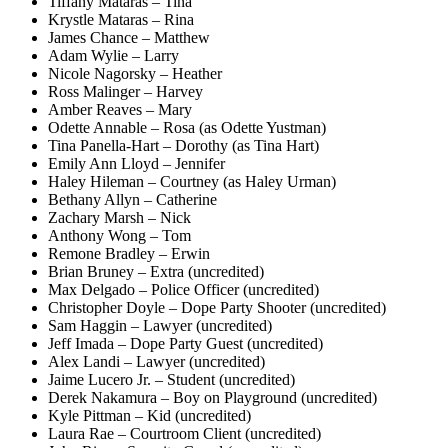
Tiffany Mataras – Tina
Krystle Mataras – Rina
James Chance – Matthew
Adam Wylie – Larry
Nicole Nagorsky – Heather
Ross Malinger – Harvey
Amber Reaves – Mary
Odette Annable – Rosa (as Odette Yustman)
Tina Panella-Hart – Dorothy (as Tina Hart)
Emily Ann Lloyd – Jennifer
Haley Hileman – Courtney (as Haley Urman)
Bethany Allyn – Catherine
Zachary Marsh – Nick
Anthony Wong – Tom
Remone Bradley – Erwin
Brian Bruney – Extra (uncredited)
Max Delgado – Police Officer (uncredited)
Christopher Doyle – Dope Party Shooter (uncredited)
Sam Haggin – Lawyer (uncredited)
Jeff Imada – Dope Party Guest (uncredited)
Alex Landi – Lawyer (uncredited)
Jaime Lucero Jr. – Student (uncredited)
Derek Nakamura – Boy on Playground (uncredited)
Kyle Pittman – Kid (uncredited)
Laura Rae – Courtroom Client (uncredited)