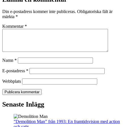
Din e-postadress kommer inte publiceras.
Obligatoriska fält är
märkta
*
Kommentar
*
Namn
*
E-postadress
*
Webbplats
Senaste Inlägg
”Demolition Man” från 1993: En framtidsvision med action
och satir