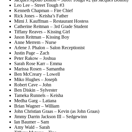
Leo Lee – Street Tough #3
Kenneth Chapman – Fire Chief
Rick Jones – Keisha’s Father
Mimi J. Kauffman – Restaurant Hostess
Catherine Reitman – 3rd Grade Student
Tiffany Reaves – Kissing Girl
Jason Reitman – Kissing Boy
Anne Merrem – Nurse
Arlene J. Phalon – Salon Receptionist
Justin Page – Zach
Peter Rakow – Joshua
Sarah Rose Karr – Emma
Marissa Rosen – Samantha
Ben McCreary – Lowell
Miko Hughes – Joseph
Robert Cave – John
Ben Diskin – Sylvester
Tameka Runnels – Keisha
Medha Garg – Latiana
Brian Wagner – William
John Christian Graas – Kevin (as John Graas)
Jimmy Darrin Jackson III – Sedgewinn
Ian Baumer – Sam
Amy Wald – Sarah