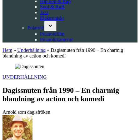
Hip hop & Rap
Soul & RnB
Jazz
Elektroniskt
Polaroid
Open
Polaroidfilm
dropdown
Polaroidkameror
menu
Hem
»
Underhållning
»
Dagissnuten från 1990 – En charmig
blandning av action och komedi
POSTED
UNDERHÅLLNING
IN
Dagissnuten från 1990 – En charmig
blandning av action och komedi
Arnold som dagisfröken