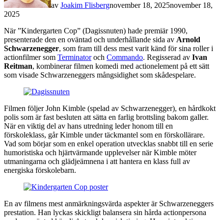
av
Joakim Flisberg
november 18, 2025
november 18,
2025
När ”Kindergarten Cop” (Dagissnuten) hade premiär 1990,
presenterade den en oväntad och underhållande sida av
Arnold
Schwarzenegger
, som fram till dess mest varit känd för sina roller i
actionfilmer som
Terminator
och
Commando
. Regisserad av
Ivan
Reitman
, kombinerar filmen komedi med actionelement på ett sätt
som visade Schwarzeneggers mångsidighet som skådespelare.
Filmen följer John Kimble (spelad av Schwarzenegger), en hårdkokt
polis som är fast besluten att sätta en farlig brottsling bakom galler.
När en viktig del av hans utredning leder honom till en
förskoleklass, går Kimble under täckmantel som en förskollärare.
Vad som börjar som en enkel operation utvecklas snabbt till en serie
humoristiska och hjärtvärmande upplevelser när Kimble möter
utmaningarna och glädjeämnena i att hantera en klass full av
energiska förskolebarn.
En av filmens mest anmärkningsvärda aspekter är Schwarzeneggers
prestation. Han lyckas skickligt balansera sin hårda actionpersona