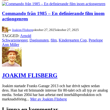
Commando från 1985 – En definierande film inom
actiongenren
av
Joakim Flisberg
oktober 27, 2025
oktober 27, 2025
TAGGED:
Arnold
Schwarzenegger
,
Dagissnuten
,
film
,
Kindergarten Cop
,
Penelope
Ann Miller
JOAKIM FLISBERG
Joakim startade Franks Garage 2013 och har drivit sajten sedan
dess. Han har ett brinnande intresse för 80-talet och all typ av analog
media. Sedan 2004 har han arbetat med innehållsproduktion och
marknadsföring...
Mer av Joakim Flisberg
Lämna en kommentar