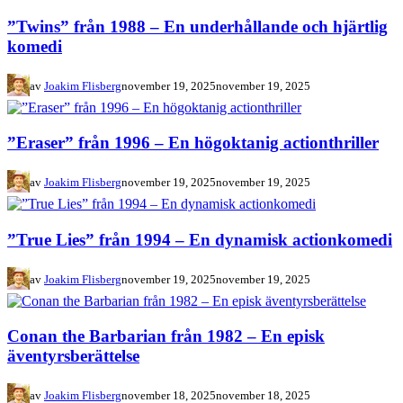
”Twins” från 1988 – En underhållande och hjärtlig
komedi
av
Joakim Flisberg
november 19, 2025
november 19, 2025
”Eraser” från 1996 – En högoktanig actionthriller
av
Joakim Flisberg
november 19, 2025
november 19, 2025
”True Lies” från 1994 – En dynamisk actionkomedi
av
Joakim Flisberg
november 19, 2025
november 19, 2025
Conan the Barbarian från 1982 – En episk
äventyrsberättelse
av
Joakim Flisberg
november 18, 2025
november 18, 2025