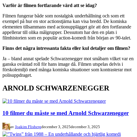
Varför är filmen fortfarande värd att se idag?
Filmen fungerar både som nostalgisk underhållning och som ett
exempel på hur en stor actionstjärna kan visa bredd. De komiska
elementen tillsammans med actionupplägget gör att den fortfarande
appellerar till olika målgrupper. Dessutom har den en plats i
filmhistorien som en populär action-komedi från början av 90-talet.
Finns det några intressanta fakta eller kul detaljer om filmen?
Ja – bland annat spelade Schwarzenegger mot småbarn vilket var en
ganska oväntad roll för hans image då. Filmen utspelas delvis i
förskolemiljö med många komiska situationer som kontrasterar mot
polisuppdraget.
ARNOLD SCHWARZENEGGER
10 filmer du måste se med Arnold Schwarzenegger
av
Joakim Flisberg
december 3, 2025
december 3, 2025