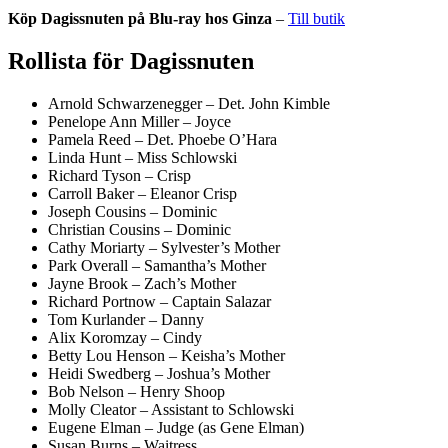
Köp Dagissnuten på Blu-ray hos Ginza
–
Till butik
Rollista för Dagissnuten
Arnold Schwarzenegger – Det. John Kimble
Penelope Ann Miller – Joyce
Pamela Reed – Det. Phoebe O’Hara
Linda Hunt – Miss Schlowski
Richard Tyson – Crisp
Carroll Baker – Eleanor Crisp
Joseph Cousins – Dominic
Christian Cousins – Dominic
Cathy Moriarty – Sylvester’s Mother
Park Overall – Samantha’s Mother
Jayne Brook – Zach’s Mother
Richard Portnow – Captain Salazar
Tom Kurlander – Danny
Alix Koromzay – Cindy
Betty Lou Henson – Keisha’s Mother
Heidi Swedberg – Joshua’s Mother
Bob Nelson – Henry Shoop
Molly Cleator – Assistant to Schlowski
Eugene Elman – Judge (as Gene Elman)
Susan Burns – Waitress