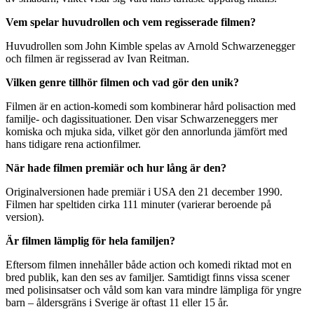
Vem spelar huvudrollen och vem regisserade filmen?
Huvudrollen som John Kimble spelas av Arnold Schwarzenegger
och filmen är regisserad av Ivan Reitman.
Vilken genre tillhör filmen och vad gör den unik?
Filmen är en action-komedi som kombinerar hård polisaction med
familje- och dagissituationer. Den visar Schwarzeneggers mer
komiska och mjuka sida, vilket gör den annorlunda jämfört med
hans tidigare rena actionfilmer.
När hade filmen premiär och hur lång är den?
Originalversionen hade premiär i USA den 21 december 1990.
Filmen har speltiden cirka 111 minuter (varierar beroende på
version).
Är filmen lämplig för hela familjen?
Eftersom filmen innehåller både action och komedi riktad mot en
bred publik, kan den ses av familjer. Samtidigt finns vissa scener
med polisinsatser och våld som kan vara mindre lämpliga för yngre
barn – åldersgräns i Sverige är oftast 11 eller 15 år.