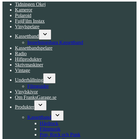
Tidningen Okej
Kameror
Polaroid
FujiFilm Instax
Vinylspelare
Kassettband
Open
Inspelningsbara Kassettband
dropdown
Kassettbandspelare
menu
Radio
Hifiprodukter
Skrivmaskiner
Vintage
Underhållning
Open
Filmguider
dropdown
Vinylskivor
menu
Om FranksGarage.se
Produkter
Open
dropdown
Kassettband
menu
Open
Hårdrock
dropdown
Filmmusik
menu
Pop, Rock och Punk