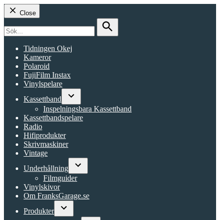
Close
Search
for:
Search
Tidningen Okej
Kameror
Polaroid
FujiFilm Instax
Vinylspelare
Kassettband
Open
Inspelningsbara Kassettband
dropdown
Kassettbandspelare
menu
Radio
Hifiprodukter
Skrivmaskiner
Vintage
Underhållning
Open
Filmguider
dropdown
Vinylskivor
menu
Om FranksGarage.se
Produkter
Open