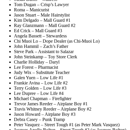
Tom Dugan – Crisp’s Lawyer
Roma – Manicurist
Jason Stuart – Male Hairstylist
Kim Delgado – Mall Guard #1
Ray Glanzmann – Mall Guard #2
Ed Crick – Mall Guard #3
Angela Bassett – Stewardess
Chi Muoi Lo – Dope Dealer (as Chi-Muoi Lo)
John Hammil – Zach’s Father
Steve Park – Assistant to Salazar
John Steinkamp – Toy Store Clerk
Charlie Holliday – Daryl
Lee Forest – Pharmacist
Judy Wix – Substitute Teacher
Galen Yuen – Low Life #1
Frankie Avina – Low Life #2
Terry Golden – Low Life #3
Lee Dupree – Low Life #4
Michael Chapman – Firefighter
Trevor James Reeder – Airplane Boy #1
Travis Whitney Reeder – Airplane Boy #2
Jason Howard – Airplane Boy #3
Debra Casey – Punk Tramp
Peter Vasquez – Street Tough #1 (as Peter Mark Vasquez)
Jacques Apollo Bolton – Street Tough #2 (as Jacques Bolton)