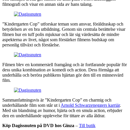
filmografi och visar en annan sida av hans talang.
”Kindergarten Cop” utforskar teman som ansvar, föräldraskap och
betydelsen av en bra utbildning. Genom sin centrala berättelse visar
filmen hur en tuff polis mjuknar och lär sig värdesätta de mindre
aspekterna av livet, något som förstärker filmens budskap om
personlig tillväxt och förståelse.
Filmen blev en kommersiell framgång och är fortfarande populär för
dess unika kombination av komedi och action. Dess förmåga att
underhålla och beröra publikens hjärtan gör den till en minnesvärd
film.
Sammanfattningsvis är ”Kindergarten Cop” en charmig och
underhållande film som står ut i
Arnold Schwarzeneggers karriär
.
Med sin blandning av humor, hjärta och en smula action, erbjuder
den en underhållande upplevelse för tittare av alla åldrar.
Köp Dagissnuten på DVD hos Ginza
–
Till butik