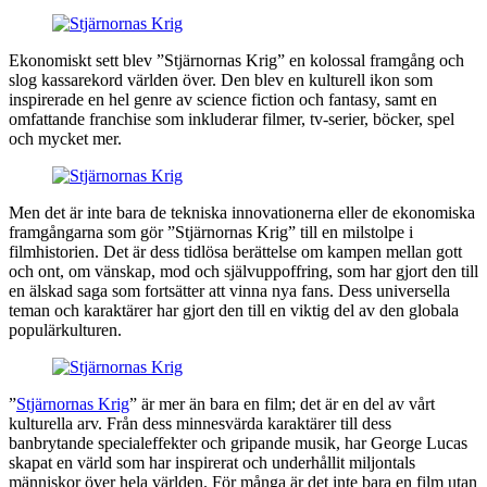
Ekonomiskt sett blev ”Stjärnornas Krig” en kolossal framgång och
slog kassarekord världen över. Den blev en kulturell ikon som
inspirerade en hel genre av science fiction och fantasy, samt en
omfattande franchise som inkluderar filmer, tv-serier, böcker, spel
och mycket mer.
Men det är inte bara de tekniska innovationerna eller de ekonomiska
framgångarna som gör ”Stjärnornas Krig” till en milstolpe i
filmhistorien. Det är dess tidlösa berättelse om kampen mellan gott
och ont, om vänskap, mod och självuppoffring, som har gjort den till
en älskad saga som fortsätter att vinna nya fans. Dess universella
teman och karaktärer har gjort den till en viktig del av den globala
populärkulturen.
”
Stjärnornas Krig
” är mer än bara en film; det är en del av vårt
kulturella arv. Från dess minnesvärda karaktärer till dess
banbrytande specialeffekter och gripande musik, har George Lucas
skapat en värld som har inspirerat och underhållit miljontals
människor över hela världen. För många är det inte bara en film utan