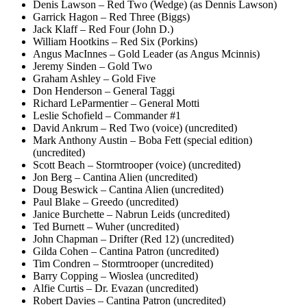
Denis Lawson – Red Two (Wedge) (as Dennis Lawson)
Garrick Hagon – Red Three (Biggs)
Jack Klaff – Red Four (John D.)
William Hootkins – Red Six (Porkins)
Angus MacInnes – Gold Leader (as Angus Mcinnis)
Jeremy Sinden – Gold Two
Graham Ashley – Gold Five
Don Henderson – General Taggi
Richard LeParmentier – General Motti
Leslie Schofield – Commander #1
David Ankrum – Red Two (voice) (uncredited)
Mark Anthony Austin – Boba Fett (special edition)
(uncredited)
Scott Beach – Stormtrooper (voice) (uncredited)
Jon Berg – Cantina Alien (uncredited)
Doug Beswick – Cantina Alien (uncredited)
Paul Blake – Greedo (uncredited)
Janice Burchette – Nabrun Leids (uncredited)
Ted Burnett – Wuher (uncredited)
John Chapman – Drifter (Red 12) (uncredited)
Gilda Cohen – Cantina Patron (uncredited)
Tim Condren – Stormtrooper (uncredited)
Barry Copping – Wioslea (uncredited)
Alfie Curtis – Dr. Evazan (uncredited)
Robert Davies – Cantina Patron (uncredited)