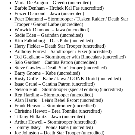
Maria De Aragon – Greedo (uncredited)
Barbie Denham – Hrchek Kal Fas (uncredited)
Frazer Diamond – Jawa (uncredited)
Peter Diamond – Stormtrooper / Tusken Raider / Death Star
Trooper / Garouf Lafoe (uncredited)
Warwick Diamond – Jawa (uncredited)
Sadie Eden – Garindan (uncredited)
Kim Falkinburg – Djas Puhr (uncredited)
Harry Fielder – Death Star Trooper (uncredited)
Anthony Forrest – Sandtrooper / Fixer (uncredited)
Ted Gagliano – Stormtrooper with Binoculars (uncredited)
Salo Gardner – Cantina Patron (uncredited)
Steve Gawley – Death Star Trooper (uncredited)
Barry Gnome – Kabe (uncredited)
Rusty Goffe – Kabe / Jawa / GONK Droid (uncredited)
Isaac Grand – Cantina Patron (uncredited)
Nelson Hall – Stormtrooper (special edition) (uncredited)
Reg Harding – Stormtrooper (uncredited)
Alan Harris – Leia’s Rebel Escort (uncredited)
Frank Henson – Stormtrooper (uncredited)
Christine Hewett – Brea Tonnika (uncredited)
Tiffany Hillkurtz – Jawa (uncredited)
Arthur Howell – Stormtrooper (uncredited)
Tommy Ilsley – Ponda Baba (uncredited)
Joe Johnston – Death Star Trooper (uncredited)