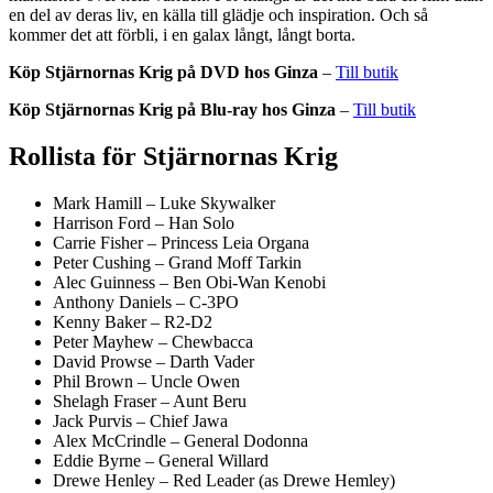
en del av deras liv, en källa till glädje och inspiration. Och så
kommer det att förbli, i en galax långt, långt borta.
Köp Stjärnornas Krig på DVD hos Ginza
–
Till butik
Köp Stjärnornas Krig på Blu-ray hos Ginza
–
Till butik
Rollista för Stjärnornas Krig
Mark Hamill – Luke Skywalker
Harrison Ford – Han Solo
Carrie Fisher – Princess Leia Organa
Peter Cushing – Grand Moff Tarkin
Alec Guinness – Ben Obi-Wan Kenobi
Anthony Daniels – C-3PO
Kenny Baker – R2-D2
Peter Mayhew – Chewbacca
David Prowse – Darth Vader
Phil Brown – Uncle Owen
Shelagh Fraser – Aunt Beru
Jack Purvis – Chief Jawa
Alex McCrindle – General Dodonna
Eddie Byrne – General Willard
Drewe Henley – Red Leader (as Drewe Hemley)