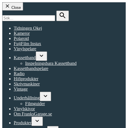
Close
Search
for:
Search
Tidningen Okej
Kameror
Polaroid
FujiFilm Instax
Vinylspelare
Kassettband
Open
Inspelningsbara Kassettband
dropdown
Kassettbandspelare
menu
Radio
Hifiprodukter
Skrivmaskiner
Vintage
Underhållning
Open
Filmguider
dropdown
Vinylskivor
menu
Om FranksGarage.se
Produkter
Open