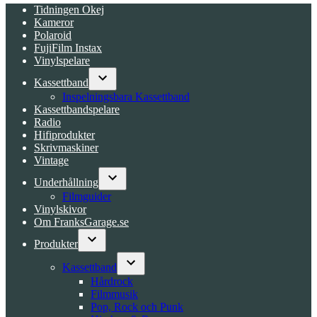
Tidningen Okej
Kameror
Polaroid
FujiFilm Instax
Vinylspelare
Kassettband
Open
Inspelningsbara Kassettband
dropdown
Kassettbandspelare
menu
Radio
Hifiprodukter
Skrivmaskiner
Vintage
Underhållning
Open
Filmguider
dropdown
Vinylskivor
menu
Om FranksGarage.se
Produkter
Open
dropdown
Kassettband
menu
Open
Hårdrock
dropdown
Filmmusik
menu
Pop, Rock och Punk