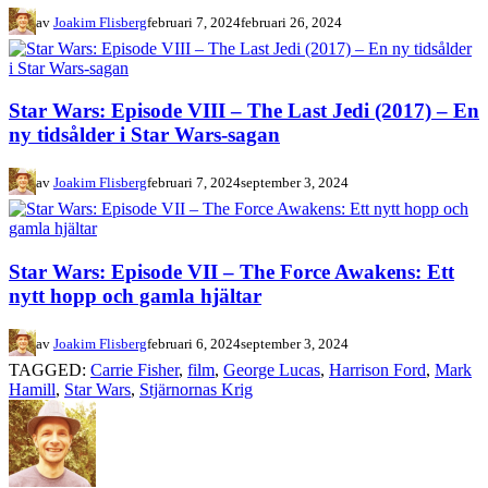
av
Joakim Flisberg
februari 7, 2024
februari 26, 2024
Star Wars: Episode VIII – The Last Jedi (2017) – En
ny tidsålder i Star Wars-sagan
av
Joakim Flisberg
februari 7, 2024
september 3, 2024
Star Wars: Episode VII – The Force Awakens: Ett
nytt hopp och gamla hjältar
av
Joakim Flisberg
februari 6, 2024
september 3, 2024
TAGGED:
Carrie Fisher
,
film
,
George Lucas
,
Harrison Ford
,
Mark
Hamill
,
Star Wars
,
Stjärnornas Krig