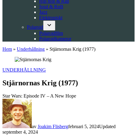
Hip hop & Rap
Soul & RnB
Jazz
Elektroniskt
Polaroid
Open
Polaroidfilm
dropdown
Polaroidkameror
menu
Hem
»
Underhållning
»
Stjärnornas Krig (1977)
POSTED
UNDERHÅLLNING
IN
Stjärnornas Krig (1977)
Star Wars: Episode IV – A New Hope
av
Joakim Flisberg
februari 5, 2024
Updated
september 4, 2024