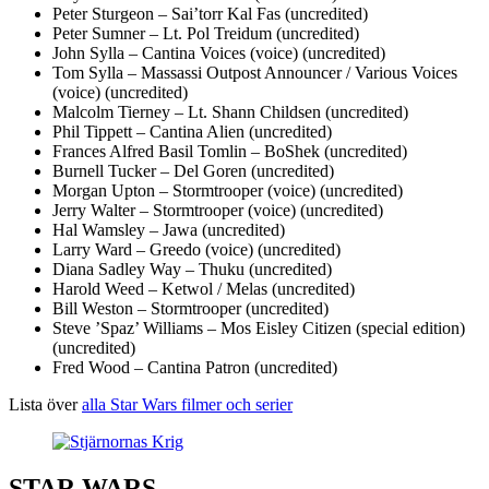
Peter Sturgeon – Sai’torr Kal Fas (uncredited)
Peter Sumner – Lt. Pol Treidum (uncredited)
John Sylla – Cantina Voices (voice) (uncredited)
Tom Sylla – Massassi Outpost Announcer / Various Voices
(voice) (uncredited)
Malcolm Tierney – Lt. Shann Childsen (uncredited)
Phil Tippett – Cantina Alien (uncredited)
Frances Alfred Basil Tomlin – BoShek (uncredited)
Burnell Tucker – Del Goren (uncredited)
Morgan Upton – Stormtrooper (voice) (uncredited)
Jerry Walter – Stormtrooper (voice) (uncredited)
Hal Wamsley – Jawa (uncredited)
Larry Ward – Greedo (voice) (uncredited)
Diana Sadley Way – Thuku (uncredited)
Harold Weed – Ketwol / Melas (uncredited)
Bill Weston – Stormtrooper (uncredited)
Steve ’Spaz’ Williams – Mos Eisley Citizen (special edition)
(uncredited)
Fred Wood – Cantina Patron (uncredited)
Lista över
alla Star Wars filmer och serier
STAR WARS