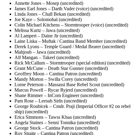
Annette Jones – Mosep (uncredited)
James Earl Jones – Darth Vader (voice) (uncredited)
Linda Jones – Chall Bekan (uncredited)
Joe Kaye – Solomohal (uncredited)
Colin Michael Kitchens – Stormtrooper (voice) (uncredited)
Melissa Kurtz – Jawa (uncredited)
Al Lampert – Daine Jir (uncredited)
Laine Liska – Muftak / Cantina Band Member (uncredited)
Derek Lyons – Temple Guard / Medal Bearer (uncredited)
Mahjoub – Jawa (uncredited)
Alf Mangan – Takeel (uncredited)
Rick McCallum – Stormtrooper (special edition) (uncredited)
Grant McCune – Death Star Gunner (uncredited)
Geoffrey Moon – Cantina Patron (uncredited)
Mandy Morton – Swilla Corey (uncredited)
Lorne Peterson – Massassi Base Rebel Scout (uncredited)
Marcus Powell – Rycar Ryjerd (uncredited)
Shane Rimmer – InCom Engineer (uncredited)
Pam Rose – Leesub Sirln (uncredited)
George Roubicek – Cmdr. Praji (Imperial Officer #2 on rebel
ship) (uncredited)
Erica Simmons – Tawss Khaa (uncredited)
Angela Staines – Senni Tonnika (uncredited)
George Stock – Cantina Patron (uncredited)
Roy Straite – Cantina Patron (uncredited)