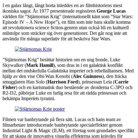
I en galax långt, långt borta inleddes en av filmhistoriens mest
ikoniska sagor. År 1977 presenterade regissören
George Lucas
världen för ”Stjärnornas Krig” (internationellt känt som ”Star Wars:
Episode IV – A New Hope”), en film som inte bara skulle komma
att revolutionera science fiction-genren utan också bli en kulturell
milstolpe som sträcker sig över generationer. Det går nog inte att
använda för många superlativ för att beskriva Star Wars.
”Stjärnornas Krig” berättar historien om en ung bonde, Luke
Skywalker (
Mark Hamill
), som dras in i en galaktisk konflikt
mellan det ondskefulla Galaktiska imperiet och rebellalliansen. Med
hjälp av den vise Obi-Wan Kenobi (
Alec Guinness
), den fräcka
smugglaren Han Solo (
Harrison Ford
), prinsessan Leia (
Carrie
Fisher
) och en karismatisk duo bestående av droiderna C-3PO och
R2-D2, påbörjar Luke en farlig resa för att rädda prinsessan och
bekämpa Imperiets tyranni.
Filmen var banbrytande på flera sätt. Lucas och hans team av
filmarbetare introducerade banbrytande specialeffekter genom
Industrial Light & Magic (ILM), ett företag som grundades specifikt
för att skapa de innovativa visuella effekterna som krävdes för