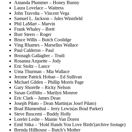
Amanda Plummer – Honey Bunny
Laura Lovelace – Waitress
John Travolta – Vincent Vega
Samuel L. Jackson – Jules Winnfield
Phil LaMarr – Marvin
Frank Whaley – Brett
Burr Steers – Roger
Bruce Willis – Butch Coolidge
Ving Rhames – Marsellus Wallace
Paul Calderon – Paul
Bronagh Gallagher – Trudi
Rosanna Arquette – Jody
Eric Stoltz – Lance
Uma Thurman – Mia Wallace
Jerome Patrick Hoban – Ed Sullivan
Michael Gilden – Phillip Morris Page
Gary Shorelle – Ricky Nelson
Susan Griffiths – Marilyn Monroe
Eric Clark – James Dean
Joseph Pilato – Dean Martin(as Josef Pilato)
Brad Blumenthal – Jerry Lewis(as Brad Parker)
Steve Buscemi – Buddy Holly
Lorelei Leslie – Mamie Van Doren
Emil Sitka – ‘Hold Hands You Love Birds'(archive footage)
Brenda Hillhouse – Butch’s Mother