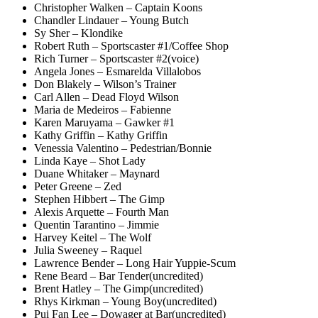
Christopher Walken – Captain Koons
Chandler Lindauer – Young Butch
Sy Sher – Klondike
Robert Ruth – Sportscaster #1/Coffee Shop
Rich Turner – Sportscaster #2(voice)
Angela Jones – Esmarelda Villalobos
Don Blakely – Wilson’s Trainer
Carl Allen – Dead Floyd Wilson
Maria de Medeiros – Fabienne
Karen Maruyama – Gawker #1
Kathy Griffin – Kathy Griffin
Venessia Valentino – Pedestrian/Bonnie
Linda Kaye – Shot Lady
Duane Whitaker – Maynard
Peter Greene – Zed
Stephen Hibbert – The Gimp
Alexis Arquette – Fourth Man
Quentin Tarantino – Jimmie
Harvey Keitel – The Wolf
Julia Sweeney – Raquel
Lawrence Bender – Long Hair Yuppie-Scum
Rene Beard – Bar Tender(uncredited)
Brent Hatley – The Gimp(uncredited)
Rhys Kirkman – Young Boy(uncredited)
Pui Fan Lee – Dowager at Bar(uncredited)