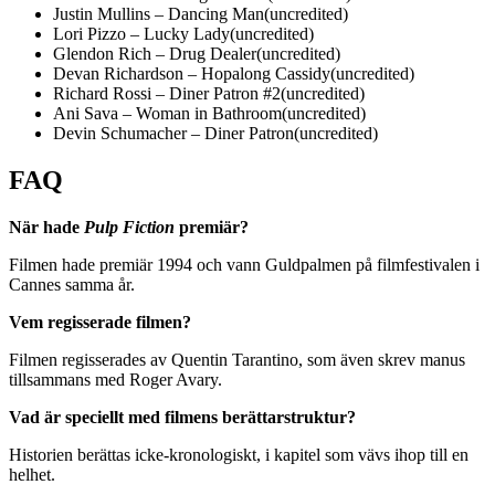
Justin Mullins – Dancing Man(uncredited)
Lori Pizzo – Lucky Lady(uncredited)
Glendon Rich – Drug Dealer(uncredited)
Devan Richardson – Hopalong Cassidy(uncredited)
Richard Rossi – Diner Patron #2(uncredited)
Ani Sava – Woman in Bathroom(uncredited)
Devin Schumacher – Diner Patron(uncredited)
FAQ
När hade
Pulp Fiction
premiär?
Filmen hade premiär 1994 och vann Guldpalmen på filmfestivalen i
Cannes samma år.
Vem regisserade filmen?
Filmen regisserades av Quentin Tarantino, som även skrev manus
tillsammans med Roger Avary.
Vad är speciellt med filmens berättarstruktur?
Historien berättas icke-kronologiskt, i kapitel som vävs ihop till en
helhet.