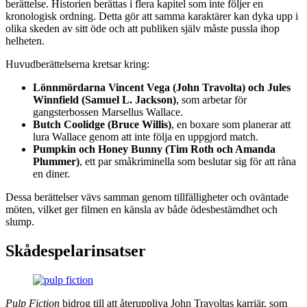
berättelse. Historien berättas i flera kapitel som inte följer en
kronologisk ordning. Detta gör att samma karaktärer kan dyka upp i
olika skeden av sitt öde och att publiken själv måste pussla ihop
helheten.
Huvudberättelserna kretsar kring:
Lönnmördarna Vincent Vega (John Travolta) och Jules
Winnfield (Samuel L. Jackson)
, som arbetar för
gangsterbossen Marsellus Wallace.
Butch Coolidge (Bruce Willis)
, en boxare som planerar att
lura Wallace genom att inte följa en uppgjord match.
Pumpkin och Honey Bunny (Tim Roth och Amanda
Plummer)
, ett par småkriminella som beslutar sig för att råna
en diner.
Dessa berättelser vävs samman genom tillfälligheter och oväntade
möten, vilket ger filmen en känsla av både ödesbestämdhet och
slump.
Skådespelarinsatser
Pulp Fiction
bidrog till att återuppliva John Travoltas karriär, som