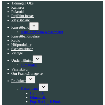
Tidningen Okej
Kameror
Polaroid
FujiFilm Instax
Vinylspelare
Kassettband
Open
Inspelningsbara Kassettband
dropdown
Kassettbandspelare
menu
Radio
Hifiprodukter
Skrivmaskiner
Vintage
Underhållning
Open
Filmguider
dropdown
Vinylskivor
menu
Om FranksGarage.se
Produkter
Open
dropdown
Kassettband
menu
Open
Hårdrock
dropdown
Filmmusik
menu
Pop, Rock och Punk