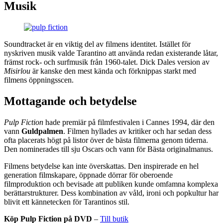
Musik
Soundtracket är en viktig del av filmens identitet. Istället för
nyskriven musik valde Tarantino att använda redan existerande låtar,
främst rock- och surfmusik från 1960-talet. Dick Dales version av
Misirlou
är kanske den mest kända och förknippas starkt med
filmens öppningsscen.
Mottagande och betydelse
Pulp Fiction
hade premiär på filmfestivalen i Cannes 1994, där den
vann
Guldpalmen
. Filmen hyllades av kritiker och har sedan dess
ofta placerats högt på listor över de bästa filmerna genom tiderna.
Den nominerades till sju Oscars och vann för Bästa originalmanus.
Filmens betydelse kan inte överskattas. Den inspirerade en hel
generation filmskapare, öppnade dörrar för oberoende
filmproduktion och bevisade att publiken kunde omfamna komplexa
berättarstrukturer. Dess kombination av våld, ironi och popkultur har
blivit ett kännetecken för Tarantinos stil.
Köp Pulp Fiction på DVD
–
Till butik