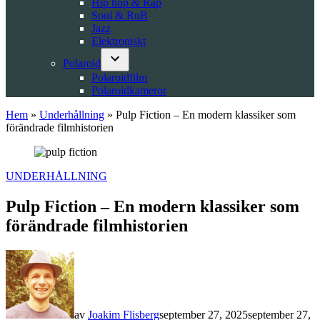
Hip hop & Rap
Soul & RnB
Jazz
Elektroniskt
Polaroid
Open
Polaroidfilm
dropdown
Polaroidkameror
menu
Hem
»
Underhållning
»
Pulp Fiction – En modern klassiker som
förändrade filmhistorien
POSTED
UNDERHÅLLNING
IN
Pulp Fiction – En modern klassiker som
förändrade filmhistorien
av
Joakim Flisberg
september 27, 2025
september 27,