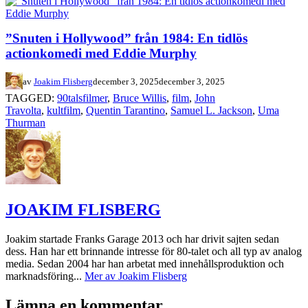
”Snuten i Hollywood” från 1984: En tidlös
actionkomedi med Eddie Murphy
av
Joakim Flisberg
december 3, 2025
december 3, 2025
TAGGED:
90talsfilmer
,
Bruce Willis
,
film
,
John
Travolta
,
kultfilm
,
Quentin Tarantino
,
Samuel L. Jackson
,
Uma
Thurman
JOAKIM FLISBERG
Joakim startade Franks Garage 2013 och har drivit sajten sedan
dess. Han har ett brinnande intresse för 80-talet och all typ av analog
media. Sedan 2004 har han arbetat med innehållsproduktion och
marknadsföring...
Mer av Joakim Flisberg
Lämna en kommentar