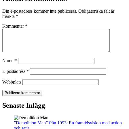
Din e-postadress kommer inte publiceras.
Obligatoriska fält är
märkta
*
Kommentar
*
Namn
*
E-postadress
*
Webbplats
Senaste Inlägg
”Demolition Man” från 1993: En framtidsvision med action
och satir