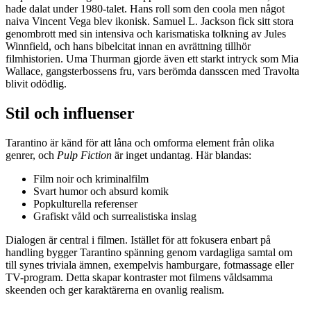
hade dalat under 1980-talet. Hans roll som den coola men något
naiva Vincent Vega blev ikonisk. Samuel L. Jackson fick sitt stora
genombrott med sin intensiva och karismatiska tolkning av Jules
Winnfield, och hans bibelcitat innan en avrättning tillhör
filmhistorien. Uma Thurman gjorde även ett starkt intryck som Mia
Wallace, gangsterbossens fru, vars berömda dansscen med Travolta
blivit odödlig.
Stil och influenser
Tarantino är känd för att låna och omforma element från olika
genrer, och
Pulp Fiction
är inget undantag. Här blandas:
Film noir och kriminalfilm
Svart humor och absurd komik
Popkulturella referenser
Grafiskt våld och surrealistiska inslag
Dialogen är central i filmen. Istället för att fokusera enbart på
handling bygger Tarantino spänning genom vardagliga samtal om
till synes triviala ämnen, exempelvis hamburgare, fotmassage eller
TV-program. Detta skapar kontraster mot filmens våldsamma
skeenden och ger karaktärerna en ovanlig realism.