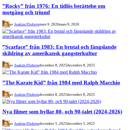
”Rocky” från 1976: En tidlös berättelse om
motgång och triumf
av
Joakim Flisberg
mars 9, 2026
mars 9, 2026
”Scarface” från 1983: En brutal och fängslande
skildring av amerikansk gangsterkultur
av
Joakim Flisberg
december 8, 2025
december 8, 2025
”The Karate Kid” från 1984 med Ralph Macchio
av
Joakim Flisberg
december 8, 2025
december 8, 2025
Nya filmer som hyllar 80- och 90-talet (2024-2026)
av
Joakim Flisberg
december 5, 2025
december 5, 2025