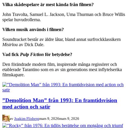
Vilka skådespelare är mest kända från filmen?
John Travolta, Samuel L. Jackson, Uma Thurman och Bruce Willis
spelar huvudrollerna.
Vilken musik används i filmen?
Soundtracket består av äldre låtar, bland annat surfrockklassikern
Misirlou
av Dick Dale.
Vad fick
Pulp Fiction
för betydelse?
Den förändrade modern film, inspirerade många regissörer och
etablerade Tarantino som en av sin generations mest inflytelserika
filmskapare.
”Demolition Man” från 1993: En framtidsvision
med action och satir
av
Joakim Flisberg
mars 9, 2026
mars 9, 2026