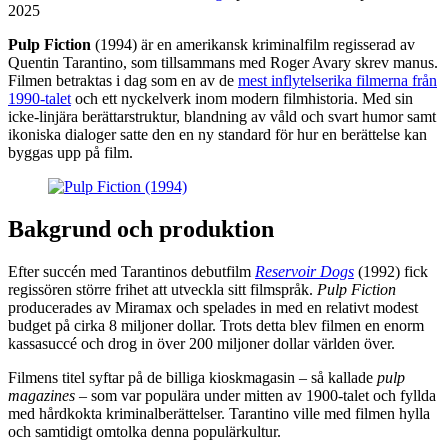
2025
Pulp Fiction
(1994) är en amerikansk kriminalfilm regisserad av
Quentin Tarantino, som tillsammans med Roger Avary skrev manus.
Filmen betraktas i dag som en av de
mest inflytelserika filmerna från
1990-talet
och ett nyckelverk inom modern filmhistoria. Med sin
icke-linjära berättarstruktur, blandning av våld och svart humor samt
ikoniska dialoger satte den en ny standard för hur en berättelse kan
byggas upp på film.
Bakgrund och produktion
Efter succén med Tarantinos debutfilm
Reservoir Dogs
(1992) fick
regissören större frihet att utveckla sitt filmspråk.
Pulp Fiction
producerades av Miramax och spelades in med en relativt modest
budget på cirka 8 miljoner dollar. Trots detta blev filmen en enorm
kassasuccé och drog in över 200 miljoner dollar världen över.
Filmens titel syftar på de billiga kioskmagasin – så kallade
pulp
magazines
– som var populära under mitten av 1900-talet och fyllda
med hårdkokta kriminalberättelser. Tarantino ville med filmen hylla
och samtidigt omtolka denna populärkultur.