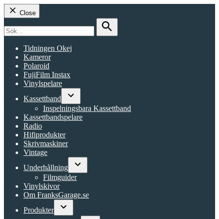
Close
Search
for:
Search
Tidningen Okej
Kameror
Polaroid
FujiFilm Instax
Vinylspelare
Kassettband
Open
Inspelningsbara Kassettband
dropdown
Kassettbandspelare
menu
Radio
Hifiprodukter
Skrivmaskiner
Vintage
Underhållning
Open
Filmguider
dropdown
Vinylskivor
menu
Om FranksGarage.se
Produkter
Open