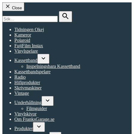
Close
Search
for:
Search
Tidningen Okej
Kameror
Polaroid
FujiFilm Instax
Vinylspelare
Kassettband
Open
Inspelningsbara Kassettband
dropdown
Kassettbandspelare
menu
Radio
Hifiprodukter
Skrivmaskiner
Vintage
Underhållning
Open
Filmguider
dropdown
Vinylskivor
menu
Om FranksGarage.se
Produkter
Open