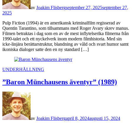
av
Joakim Flisberg
september 27, 2025
september 27,
2025
Pulp Fiction (1994) är en amerikansk kriminalfilm regisserad av
Quentin Tarantino, som tillsammans med Roger Avary skrev manus.
Filmen betraktas i dag som en av de mest inflytelserika filmerna från
1990-talet och ett nyckelverk inom modern filmhistoria. Med sin
icke-linjära berättarstruktur, blandning av våld och svart humor samt
ikoniska dialoger satte den en ny standard […]
POSTED
UNDERHÅLLNING
IN
”Baron Münchausens äventyr” (1989)
av
Joakim Flisberg
april 8, 2024
augusti 15, 2024