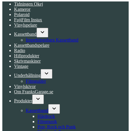
Tidningen Okej
Kameror
Polaroid
FujiFilm Instax
Vinylspelare
Kassettband
Open
Inspelningsbara Kassettband
dropdown
Kassettbandspelare
menu
Radio
Hifiprodukter
Skrivmaskiner
Vintage
Underhållning
Open
Filmguider
dropdown
Vinylskivor
menu
Om FranksGarage.se
Produkter
Open
dropdown
Kassettband
menu
Open
Hårdrock
dropdown
Filmmusik
menu
Pop, Rock och Punk