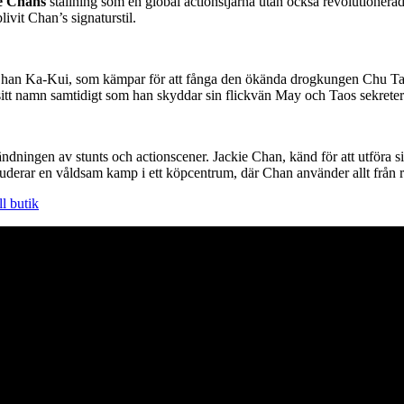
e Chans
ställning som en global actionstjärna utan också revolutionera
vit Chan’s signaturstil.
Chan Ka-Kui, som kämpar för att fånga den ökända drogkungen Chu Tao.
sitt namn samtidigt som han skyddar sin flickvän May och Taos sekreter
dningen av stunts och actionscener. Jackie Chan, känd för att utföra si
erar en våldsam kamp i ett köpcentrum, där Chan använder allt från rul
ll butik