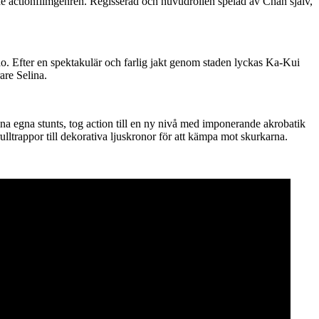
de actionfilmgenren. Regisserad och huvudrollen spelad av Chan själv,
 Efter en spektakulär och farlig jakt genom staden lyckas Ka-Kui
are Selina.
na egna stunts, tog action till en ny nivå med imponerande akrobatik
ltrappor till dekorativa ljuskronor för att kämpa mot skurkarna.