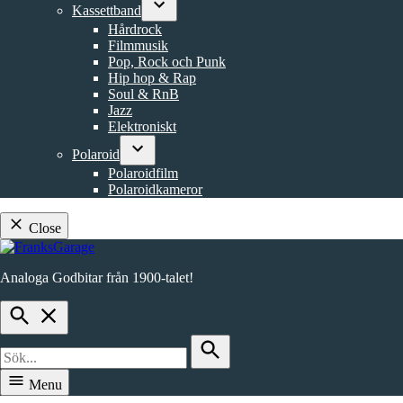
Kassettband
dropdown
Open
menu
Hårdrock
dropdown
Filmmusik
menu
Pop, Rock och Punk
Hip hop & Rap
Soul & RnB
Jazz
Elektroniskt
Polaroid
Open
Polaroidfilm
dropdown
Polaroidkameror
menu
Close
Skip
to
Analoga Godbitar från 1900-talet!
content
FranksGarage
Open
Search
Search
for:
Search
Menu