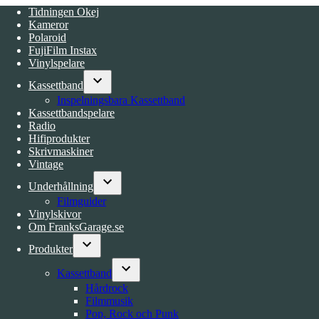
Tidningen Okej
Kameror
Polaroid
FujiFilm Instax
Vinylspelare
Kassettband
Open
Inspelningsbara Kassettband
dropdown
Kassettbandspelare
menu
Radio
Hifiprodukter
Skrivmaskiner
Vintage
Underhållning
Open
Filmguider
dropdown
Vinylskivor
menu
Om FranksGarage.se
Produkter
Open
Kassettband
dropdown
Open
menu
Hårdrock
dropdown
Filmmusik
menu
Pop, Rock och Punk