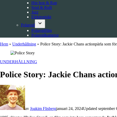
Hip hop & Rap
Soul & RnB
Jazz
Elektroniskt
Polaroid
Open
Polaroidfilm
dropdown
Polaroidkameror
menu
Hem
»
Underhållning
»
Police Story: Jackie Chans actionpärla som fö
POSTED
UNDERHÅLLNING
IN
Police Story: Jackie Chans acti
av
Joakim Flisberg
januari 24, 2024
Updated
september 