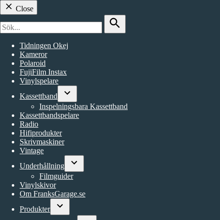
Close
Search
for:
Search
Tidningen Okej
Kameror
Polaroid
FujiFilm Instax
Vinylspelare
Kassettband
Open
Inspelningsbara Kassettband
dropdown
Kassettbandspelare
menu
Radio
Hifiprodukter
Skrivmaskiner
Vintage
Underhållning
Open
Filmguider
dropdown
Vinylskivor
menu
Om FranksGarage.se
Produkter
Open