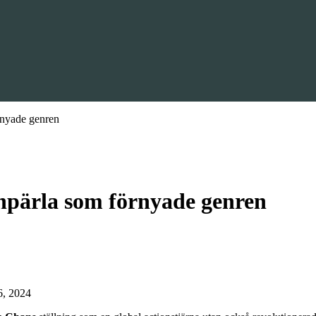
rnyade genren
onpärla som förnyade genren
6, 2024