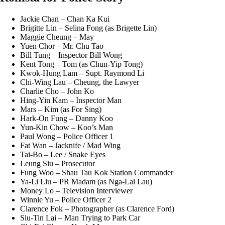
Jackie Chan – Chan Ka Kui
Brigitte Lin – Selina Fong (as Brigette Lin)
Maggie Cheung – May
Yuen Chor – Mr. Chu Tao
Bill Tung – Inspector Bill Wong
Kent Tong – Tom (as Chun-Yip Tong)
Kwok-Hung Lam – Supt. Raymond Li
Chi-Wing Lau – Cheung, the Lawyer
Charlie Cho – John Ko
Hing-Yin Kam – Inspector Man
Mars – Kim (as For Sing)
Hark-On Fung – Danny Koo
Yun-Kin Chow – Koo’s Man
Paul Wong – Police Officer 1
Fat Wan – Jacknife / Mad Wing
Tai-Bo – Lee / Snake Eyes
Leung Siu – Prosecutor
Fung Woo – Shau Tau Kok Station Commander
Ya-Li Liu – PR Madam (as Nga-Lai Lau)
Money Lo – Television Interviewer
Winnie Yu – Police Officer 2
Clarence Fok – Photographer (as Clarence Ford)
Siu-Tin Lai – Man Trying to Park Car