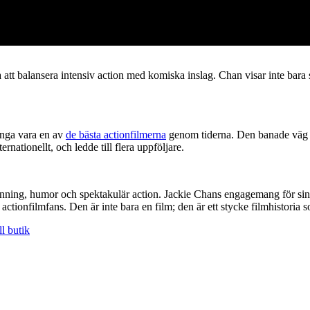
att balansera intensiv action med komiska inslag. Chan visar inte bara 
ånga vara en av
de bästa actionfilmerna
genom tiderna. Den banade väg f
nationellt, och ledde till flera uppföljare.
nning, humor och spektakulär action. Jackie Chans engagemang för sin 
actionfilmfans. Den är inte bara en film; den är ett stycke filmhistoria s
ll butik