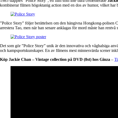
1985 släpptes ”Police Story”, en film som inte bara cementerade
Jacki
kombinerar filmen högoktanig action med en dos av humor, vilket har bli
”Police Story” följer berättelsen om den hängivna Hongkong-polisen 
arrestera Tao, men när han senare anklagas för mord måste han rentvå 
Det som gör ”Police Story” unik är den innovativa och våghalsiga använ
och kampsportskunskaper. En av filmens mest minnesvärda scener inklud
Köp Jackie Chan – Vintage collection på DVD (8st) hos Ginza
–
Ti