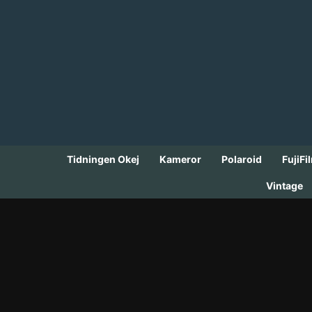
Skip
to
content
Tidningen Okej
Kameror
Polaroid
FujiFi
Vintage