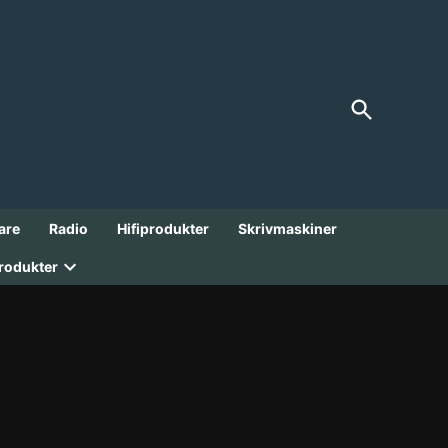
Open
FranksGarage
Search
Analoga Godbitar från 1900-talet!
are
Radio
Hifiprodukter
Skrivmaskiner
rodukter
Open
dropdown
menu