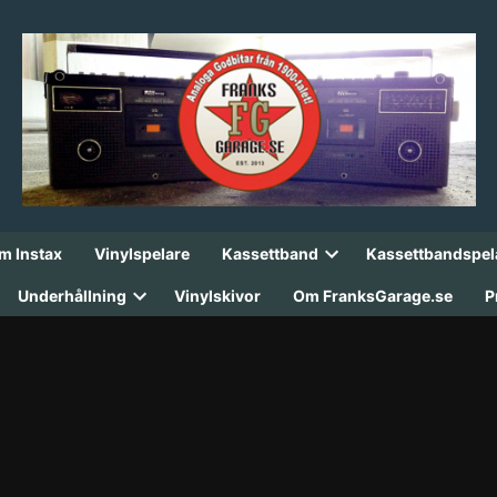
lm Instax
Vinylspelare
Kassettband
Kassettbandspel
Open
dropdown
Underhållning
Vinylskivor
Om FranksGarage.se
P
menu
Open
dropdown
menu