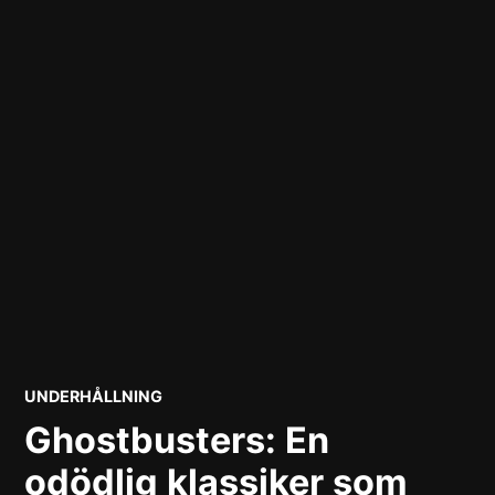
POSTED
UNDERHÅLLNING
IN
Ghostbusters: En
odödlig klassiker som