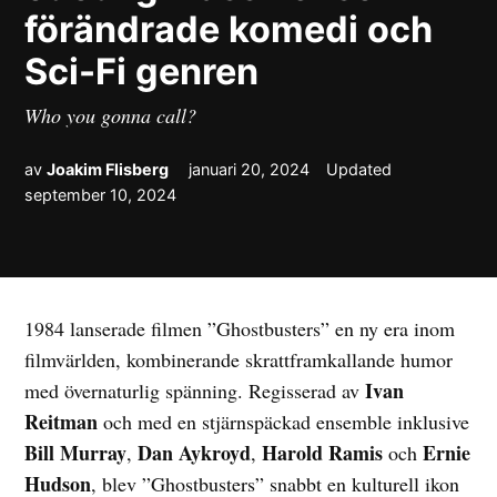
förändrade komedi och
Sci-Fi genren
Who you gonna call?
av
Joakim Flisberg
januari 20, 2024
Updated
september 10, 2024
1984 lanserade filmen ”Ghostbusters” en ny era inom
filmvärlden, kombinerande skrattframkallande humor
Ivan
med övernaturlig spänning. Regisserad av
Reitman
och med en stjärnspäckad ensemble inklusive
Bill Murray
Dan Aykroyd
Harold Ramis
Ernie
,
,
och
Hudson
, blev ”Ghostbusters” snabbt en kulturell ikon