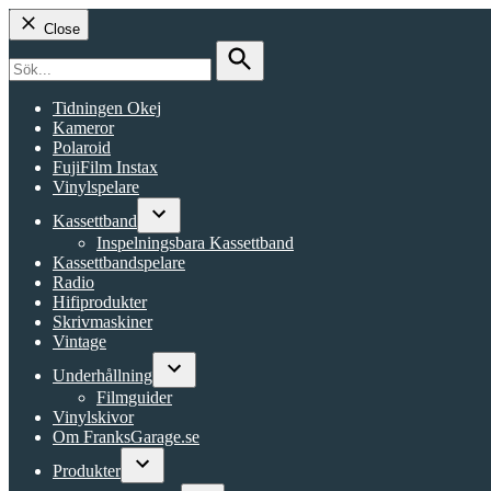
Close
Search
for:
Search
Tidningen Okej
Kameror
Polaroid
FujiFilm Instax
Vinylspelare
Kassettband
Open
Inspelningsbara Kassettband
dropdown
Kassettbandspelare
menu
Radio
Hifiprodukter
Skrivmaskiner
Vintage
Underhållning
Open
Filmguider
dropdown
Vinylskivor
menu
Om FranksGarage.se
Produkter
Open