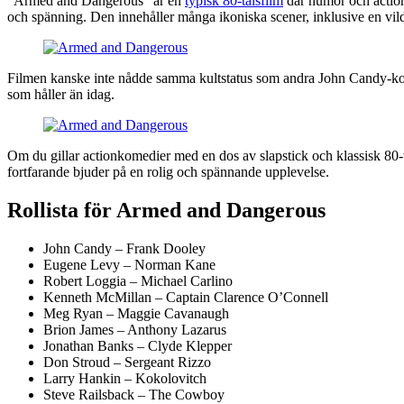
”Armed and Dangerous” är en
typisk 80-talsfilm
där humor och action
och spänning. Den innehåller många ikoniska scener, inklusive en vild 
Filmen kanske inte nådde samma kultstatus som andra John Candy-kome
som håller än idag.
Om du gillar actionkomedier med en dos av slapstick och klassisk 80-
fortfarande bjuder på en rolig och spännande upplevelse.
Rollista för Armed and Dangerous
John Candy – Frank Dooley
Eugene Levy – Norman Kane
Robert Loggia – Michael Carlino
Kenneth McMillan – Captain Clarence O’Connell
Meg Ryan – Maggie Cavanaugh
Brion James – Anthony Lazarus
Jonathan Banks – Clyde Klepper
Don Stroud – Sergeant Rizzo
Larry Hankin – Kokolovitch
Steve Railsback – The Cowboy