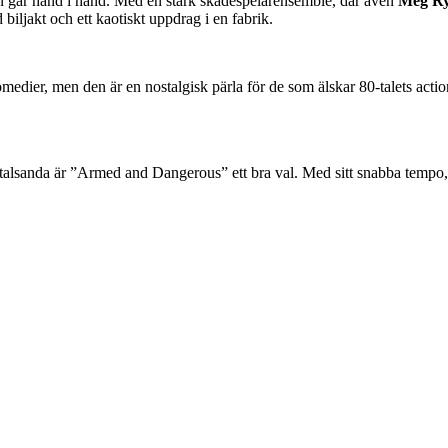
 går hand i hand. Med en stark skådespelarensemble, där även
Meg R
biljakt och ett kaotiskt uppdrag i en fabrik.
dier, men den är en nostalgisk pärla för de som älskar 80-talets acti
talsanda är ”Armed and Dangerous” ett bra val. Med sitt snabba tempo, 