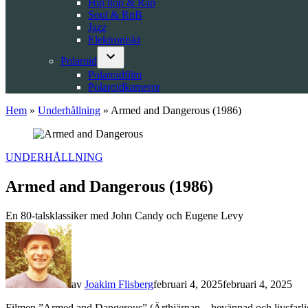
Hip hop & Rap
Soul & RnB
Jazz
Elektroniskt
Polaroid
Open
Polaroidfilm
dropdown
Polaroidkameror
menu
Hem
»
Underhållning
»
Armed and Dangerous (1986)
POSTED
UNDERHÅLLNING
IN
Armed and Dangerous (1986)
En 80-talsklassiker med John Candy och Eugene Levy
av
Joakim Flisberg
februari 4, 2025
februari 4, 2025
Filmen ”Armed and Dangerous” (Ärthjärnan – beväpnad och livsfarlig