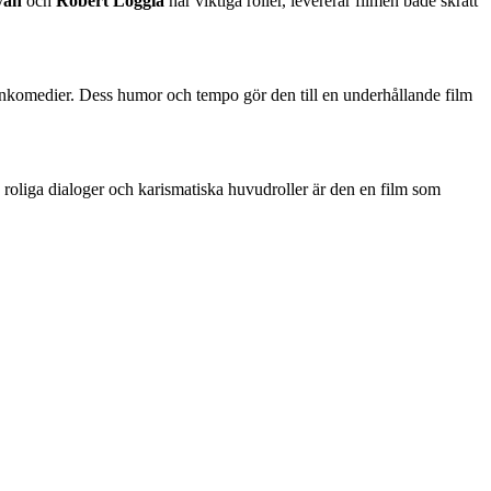
yan
och
Robert Loggia
har viktiga roller, levererar filmen både skratt
onkomedier. Dess humor och tempo gör den till en underhållande film
roliga dialoger och karismatiska huvudroller är den en film som