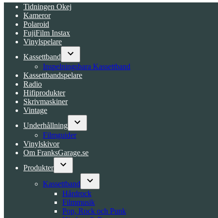
Tidningen Okej
Kameror
Polaroid
FujiFilm Instax
Vinylspelare
Kassettband
Open
Inspelningsbara Kassettband
dropdown
Kassettbandspelare
menu
Radio
Hifiprodukter
Skrivmaskiner
Vintage
Underhållning
Open
Filmguider
dropdown
Vinylskivor
menu
Om FranksGarage.se
Produkter
Open
dropdown
Kassettband
menu
Open
Hårdrock
dropdown
Filmmusik
menu
Pop, Rock och Punk