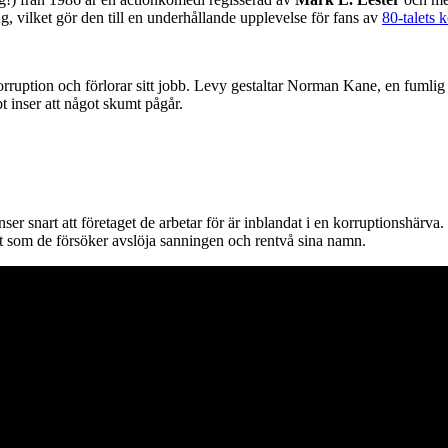
, vilket gör den till en underhållande upplevelse för fans av
80-talets 
orruption och förlorar sitt jobb. Levy gestaltar Norman Kane, en fumlig
t inser att något skumt pågår.
er snart att företaget de arbetar för är inblandat i en korruptionshärv
igt som de försöker avslöja sanningen och rentvå sina namn.