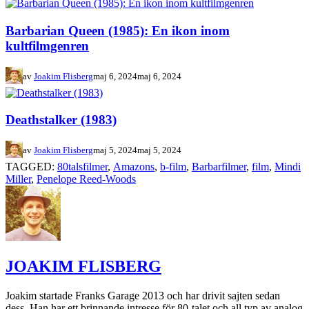
Barbarian Queen (1985): En ikon inom
kultfilmgenren
av
Joakim Flisberg
maj 6, 2024
maj 6, 2024
Deathstalker (1983)
av
Joakim Flisberg
maj 5, 2024
maj 5, 2024
TAGGED:
80talsfilmer
,
Amazons
,
b-film
,
Barbarfilmer
,
film
,
Mindi
Miller
,
Penelope Reed-Woods
JOAKIM FLISBERG
Joakim startade Franks Garage 2013 och har drivit sajten sedan
dess. Han har ett brinnande intresse för 80-talet och all typ av analog