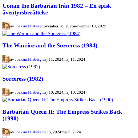
Conan the Barbarian från 1982 – En episk
äventyrsberättelse
av
Joakim Flisberg
november 18, 2025
november 18, 2025
The Warrior and the Sorceress (1984)
av
Joakim Flisberg
maj 11, 2024
maj 11, 2024
Sorceress (1982)
av
Joakim Flisberg
maj 10, 2024
maj 10, 2024
Barbarian Queen II: The Empress Strikes Back
(1990)
av
Joakim Flisberg
maj 6, 2024
maj 6, 2024