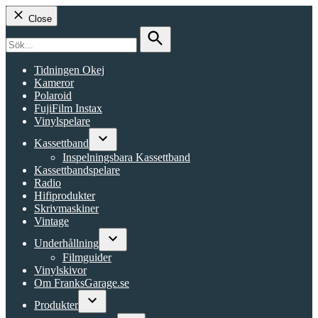
Close
Search
for:
Search
Tidningen Okej
Kameror
Polaroid
FujiFilm Instax
Vinylspelare
Kassettband
Open
Inspelningsbara Kassettband
dropdown
Kassettbandspelare
menu
Radio
Hifiprodukter
Skrivmaskiner
Vintage
Underhållning
Open
Filmguider
dropdown
Vinylskivor
menu
Om FranksGarage.se
Produkter
Open