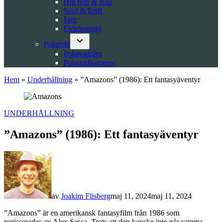
Hip hop & Rap
Soul & RnB
Jazz
Elektroniskt
Polaroid
Open
Polaroidfilm
dropdown
Polaroidkameror
menu
Hem
»
Underhållning
»
”Amazons” (1986): Ett fantasyäventyr
POSTED
UNDERHÅLLNING
IN
”Amazons” (1986): Ett fantasyäventyr
av
Joakim Flisberg
maj 11, 2024
maj 11, 2024
”Amazons” är en amerikansk fantasyfilm från 1986 som
regisserades av Alex Sessa. Trots att den kanske inte når samma