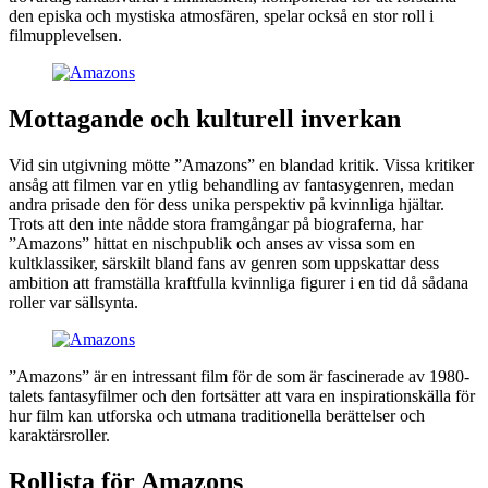
den episka och mystiska atmosfären, spelar också en stor roll i
filmupplevelsen.
Mottagande och kulturell inverkan
Vid sin utgivning mötte ”Amazons” en blandad kritik. Vissa kritiker
ansåg att filmen var en ytlig behandling av fantasygenren, medan
andra prisade den för dess unika perspektiv på kvinnliga hjältar.
Trots att den inte nådde stora framgångar på biograferna, har
”Amazons” hittat en nischpublik och anses av vissa som en
kultklassiker, särskilt bland fans av genren som uppskattar dess
ambition att framställa kraftfulla kvinnliga figurer i en tid då sådana
roller var sällsynta.
”Amazons” är en intressant film för de som är fascinerade av 1980-
talets fantasyfilmer och den fortsätter att vara en inspirationskälla för
hur film kan utforska och utmana traditionella berättelser och
karaktärsroller.
Rollista för Amazons