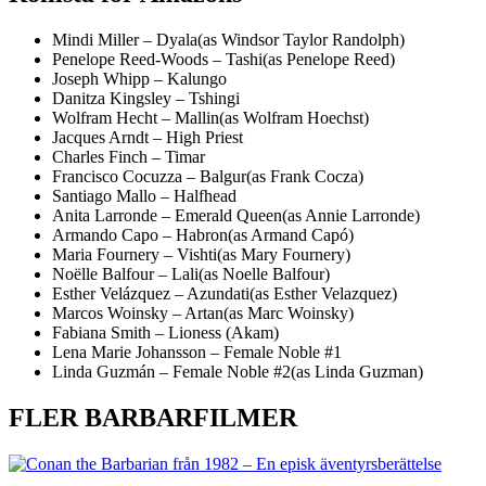
Mindi Miller – Dyala(as Windsor Taylor Randolph)
Penelope Reed-Woods – Tashi(as Penelope Reed)
Joseph Whipp – Kalungo
Danitza Kingsley – Tshingi
Wolfram Hecht – Mallin(as Wolfram Hoechst)
Jacques Arndt – High Priest
Charles Finch – Timar
Francisco Cocuzza – Balgur(as Frank Cocza)
Santiago Mallo – Halfhead
Anita Larronde – Emerald Queen(as Annie Larronde)
Armando Capo – Habron(as Armand Capó)
Maria Fournery – Vishti(as Mary Fournery)
Noëlle Balfour – Lali(as Noelle Balfour)
Esther Velázquez – Azundati(as Esther Velazquez)
Marcos Woinsky – Artan(as Marc Woinsky)
Fabiana Smith – Lioness (Akam)
Lena Marie Johansson – Female Noble #1
Linda Guzmán – Female Noble #2(as Linda Guzman)
FLER BARBARFILMER