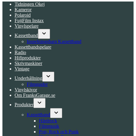
Tidningen Okej
Kameror
Polaroid
FujiFilm Instax
Vinylspelare
Kassettband
Open
Inspelningsbara Kassettband
dropdown
Kassettbandspelare
menu
Radio
Hifiprodukter
Skrivmaskiner
Vintage
Underhållning
Open
Filmguider
dropdown
Vinylskivor
menu
Om FranksGarage.se
Produkter
Open
dropdown
Kassettband
menu
Open
Hårdrock
dropdown
Filmmusik
menu
Pop, Rock och Punk