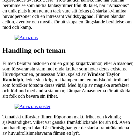
berömmelse som andra fantasyfilmer från 80-talet, har ”Amazons”
en unik plats inom genren tack vare sitt fokus på starka kvinnliga
huvudpersoner och en intressant världsbyggnad. Filmen blandar
action, äventyr och mystik för att skapa en fängslande berättelse om
mod och kamp.
Handling och teman
Filmen berättar historien om en grupp krigarkvinnor, eller Amasoner,
som försvarar sin stam mot onda krafter som hotar deras existens.
Huvudpersonen, prinsessan Mira, spelad av
Windsor Taylor
Randolph
, leder sina krigare i kampen mot en ondskefull trollkarl
som försöker förstöra deras värld. Med hjälp av magiska artefakter
och förbund med andra stammar, kämpar Amasonerna för att rädda
sitt folk och bevara sin frihet.
Tematiskt utforskar filmen frågor om makt, frihet och kvinnlig
självständighet, vilket var ganska framåtblickande för sin tid. Även
om handlingen ibland är förutsägbar, ger de starka framträdandena
av huvudrollsinnehavarna filmen ett lyft.