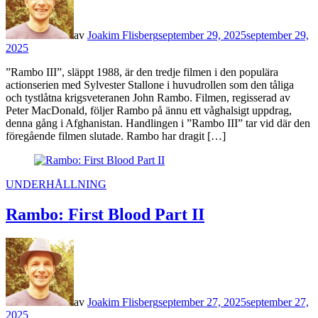
av
Joakim Flisberg
september 29, 2025
september 29,
2025
”Rambo III”, släppt 1988, är den tredje filmen i den populära
actionserien med Sylvester Stallone i huvudrollen som den tåliga
och tystlåtna krigsveteranen John Rambo. Filmen, regisserad av
Peter MacDonald, följer Rambo på ännu ett våghalsigt uppdrag,
denna gång i Afghanistan. Handlingen i ”Rambo III” tar vid där den
föregående filmen slutade. Rambo har dragit […]
POSTED
UNDERHÅLLNING
IN
Rambo: First Blood Part II
av
Joakim Flisberg
september 27, 2025
september 27,
2025