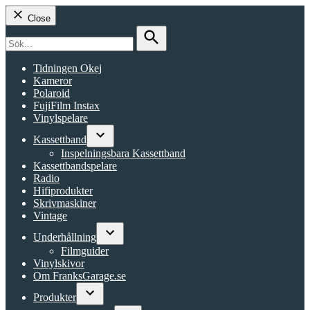
Close
Search
for:
Search
Tidningen Okej
Kameror
Polaroid
FujiFilm Instax
Vinylspelare
Kassettband
Open
Inspelningsbara Kassettband
dropdown
Kassettbandspelare
menu
Radio
Hifiprodukter
Skrivmaskiner
Vintage
Underhållning
Open
Filmguider
dropdown
Vinylskivor
menu
Om FranksGarage.se
Produkter
Open