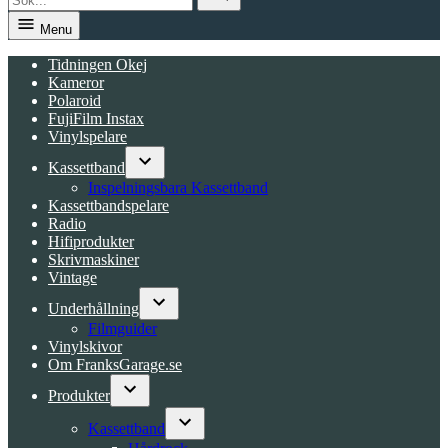
Search
Menu
Tidningen Okej
Kameror
Polaroid
FujiFilm Instax
Vinylspelare
Kassettband
Open
Inspelningsbara Kassettband
dropdown
Kassettbandspelare
menu
Radio
Hifiprodukter
Skrivmaskiner
Vintage
Underhållning
Open
Filmguider
dropdown
Vinylskivor
menu
Om FranksGarage.se
Produkter
Open
dropdown
Kassettband
menu
Open