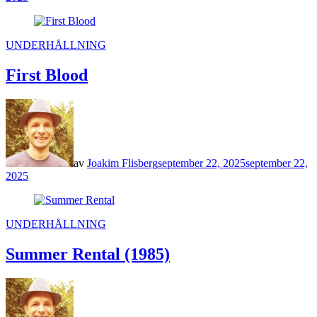
POSTED
UNDERHÅLLNING
IN
First Blood
av
Joakim Flisberg
september 22, 2025
september 22,
2025
POSTED
UNDERHÅLLNING
IN
Summer Rental (1985)