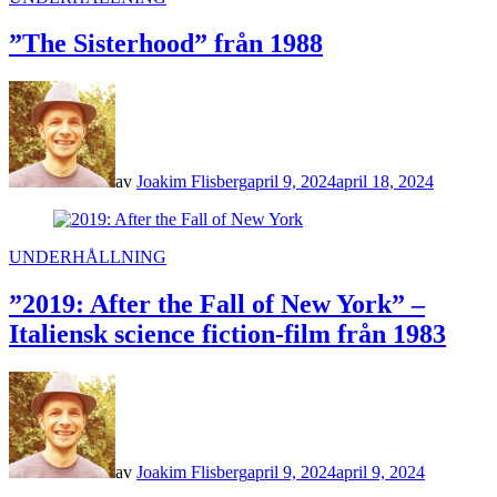
IN
”The Sisterhood” från 1988
av
Joakim Flisberg
april 9, 2024
april 18, 2024
POSTED
UNDERHÅLLNING
IN
”2019: After the Fall of New York” –
Italiensk science fiction-film från 1983
av
Joakim Flisberg
april 9, 2024
april 9, 2024