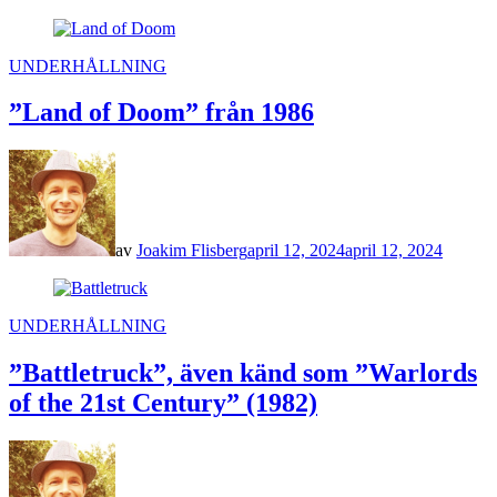
POSTED
UNDERHÅLLNING
IN
”Land of Doom” från 1986
av
Joakim Flisberg
april 12, 2024
april 12, 2024
POSTED
UNDERHÅLLNING
IN
”Battletruck”, även känd som ”Warlords
of the 21st Century” (1982)