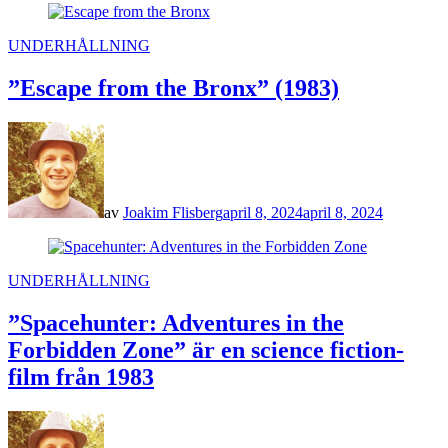
POSTED
UNDERHÅLLNING
IN
”Escape from the Bronx” (1983)
av
Joakim Flisberg
april 8, 2024
april 8, 2024
POSTED
UNDERHÅLLNING
IN
”Spacehunter: Adventures in the
Forbidden Zone” är en science fiction-
film från 1983