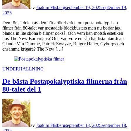
av
Joakim Flisberg
september 19, 2025
september 19,
2025
Den första delen av den här artikelserien om postapokalyptiska
filmer från 80-talet var mestadels blockbusters men nu börjar jag
blanda in lite sköna b-filmer också. Och vem kan motstå estetiken
hos The New Barbarians? Och vad vore en sån här lista utan Jean-
Claude Van Damme, Patrick Swayze, Rutger Hauer, Cyborgs och
ensamma krigare? The New […]
POSTED
UNDERHÅLLNING
IN
De bästa Postapokalyptiska filmerna från
80-talet del 1
av
Joakim Flisberg
september 18, 2025
september 18,
2025