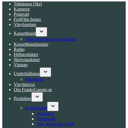
Tidningen Okej
Kameror
Polaroid
FujiFilm Instax
Vinylspelare
Kassettband
Open
Inspelningsbara Kassettband
dropdown
Kassettbandspelare
menu
Radio
Hifiprodukter
Skrivmaskiner
Vintage
Underhållning
Open
Filmguider
dropdown
Vinylskivor
menu
Om FranksGarage.se
Produkter
Open
dropdown
Kassettband
menu
Open
Hårdrock
dropdown
Filmmusik
menu
Pop, Rock och Punk