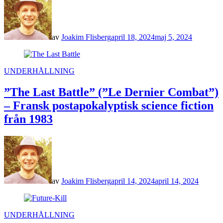
av
Joakim Flisberg
april 18, 2024
maj 5, 2024
POSTED
UNDERHÅLLNING
IN
”The Last Battle” (”Le Dernier Combat”)
– Fransk postapokalyptisk science fiction
från 1983
av
Joakim Flisberg
april 14, 2024
april 14, 2024
POSTED
UNDERHÅLLNING