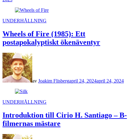
POSTED
UNDERHÅLLNING
IN
Wheels of Fire (1985): Ett
postapokalyptiskt ökenäventyr
av
Joakim Flisberg
april 24, 2024
april 24, 2024
POSTED
UNDERHÅLLNING
IN
Introduktion till Cirio H. Santiago – B-
filmernas mästare