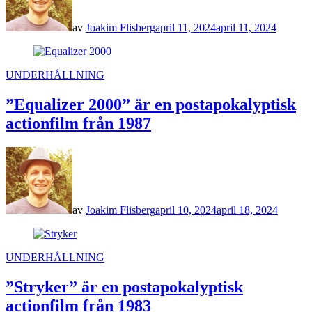
av
Joakim Flisberg
april 11, 2024
april 11, 2024
POSTED
UNDERHÅLLNING
IN
”Equalizer 2000” är en postapokalyptisk
actionfilm från 1987
av
Joakim Flisberg
april 10, 2024
april 18, 2024
POSTED
UNDERHÅLLNING
IN
”Stryker” är en postapokalyptisk
actionfilm från 1983