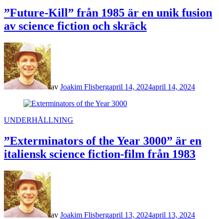
IN
”Future-Kill” från 1985 är en unik fusion
av science fiction och skräck
av
Joakim Flisberg
april 14, 2024
april 14, 2024
POSTED
UNDERHÅLLNING
IN
”Exterminators of the Year 3000” är en
italiensk science fiction-film från 1983
av
Joakim Flisberg
april 13, 2024
april 13, 2024