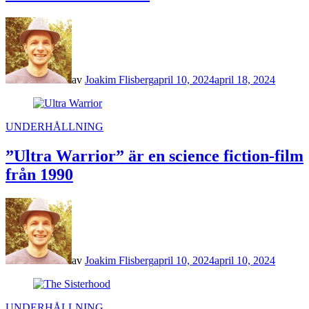
av
Joakim Flisberg
april 10, 2024
april 18, 2024
POSTED
UNDERHÅLLNING
IN
”Ultra Warrior” är en science fiction-film
från 1990
av
Joakim Flisberg
april 10, 2024
april 10, 2024
POSTED
UNDERHÅLLNING