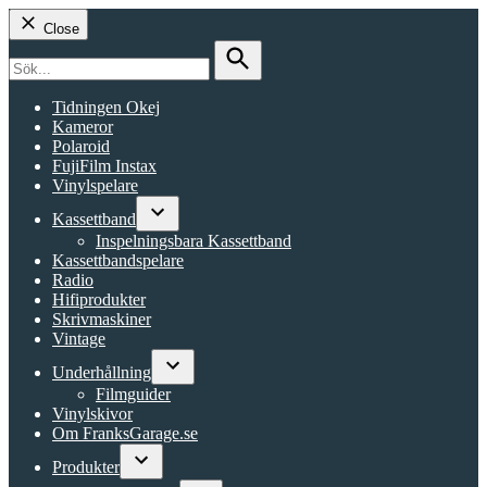
Close
Search
for:
Search
Tidningen Okej
Kameror
Polaroid
FujiFilm Instax
Vinylspelare
Kassettband
Open
Inspelningsbara Kassettband
dropdown
Kassettbandspelare
menu
Radio
Hifiprodukter
Skrivmaskiner
Vintage
Underhållning
Open
Filmguider
dropdown
Vinylskivor
menu
Om FranksGarage.se
Produkter
Open