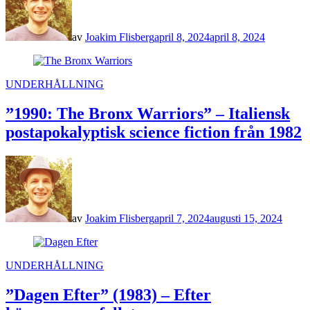
av
Joakim Flisberg
april 8, 2024
april 8, 2024
POSTED
UNDERHÅLLNING
IN
”1990: The Bronx Warriors” – Italiensk
postapokalyptisk science fiction från 1982
av
Joakim Flisberg
april 7, 2024
augusti 15, 2024
POSTED
UNDERHÅLLNING
IN
”Dagen Efter” (1983) – Efter