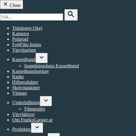
Close
Search
for:
Search
Tidningen Okej
Kameror
Polaroid
FujiFilm Instax
Vinylspelare
Kassettband
Open
Inspelningsbara Kassettband
dropdown
Kassettbandspelare
menu
Radio
Hifiprodukter
Skrivmaskiner
Vintage
Underhållning
Open
Filmguider
dropdown
Vinylskivor
menu
Om FranksGarage.se
Produkter
Open