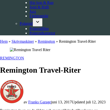
Hip hop & Rap
Soul & RnB
Jazz
Elektroniskt
Polaroid
Open
Polaroidfilm
dropdown
Polaroidkameror
menu
Hem
»
Skrivmaskiner
»
Remington
»
Remington Travel-Riter
POSTED
REMINGTON
IN
Remington Travel-Riter
av
Franks Garage
juni 13, 2017
Updated
juli 12, 2023