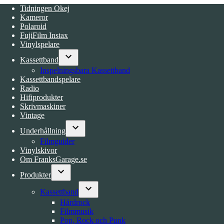
Tidningen Okej
Kameror
Polaroid
FujiFilm Instax
Vinylspelare
Kassettband
Open
Inspelningsbara Kassettband
dropdown
Kassettbandspelare
menu
Radio
Hifiprodukter
Skrivmaskiner
Vintage
Underhållning
Open
Filmguider
dropdown
Vinylskivor
menu
Om FranksGarage.se
Produkter
Open
Kassettband
dropdown
Open
menu
Hårdrock
dropdown
Filmmusik
menu
Pop, Rock och Punk