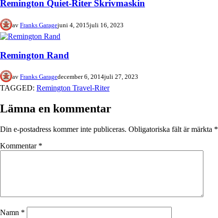
Remington Quiet-Riter Skrivmaskin
av
Franks Garage
juni 4, 2015
juli 16, 2023
Remington Rand
av
Franks Garage
december 6, 2014
juli 27, 2023
TAGGED:
Remington Travel-Riter
Lämna en kommentar
Din e-postadress kommer inte publiceras.
Obligatoriska fält är märkta
*
Kommentar
*
Namn
*