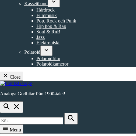
Kassettband
dropdown
Open
menu
Hårdrock
dropdown
Filmmusik
menu
Pop, Rock och Punk
Hip hop & Rap
Soul & RnB
Jazz
Elektroniskt
Polaroid
Open
Polaroidfilm
dropdown
Polaroidkameror
menu
Close
Skip
to
Analoga Godbitar från 1900-talet!
content
FranksGarage
Open
Search
Search
for:
Search
Menu