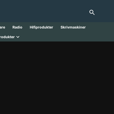
Open
FranksGarage
Search
Analoga Godbitar från 1900-talet!
are
Radio
Hifiprodukter
Skrivmaskiner
rodukter
Open
dropdown
menu