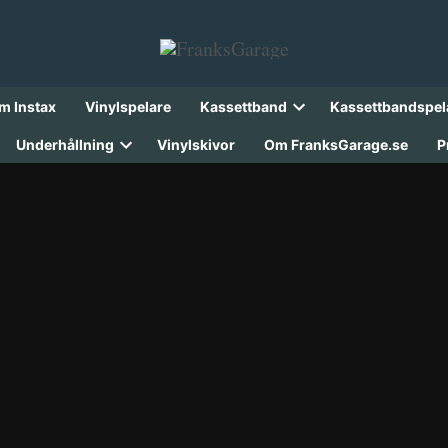
lm Instax
Vinylspelare
Kassettband
Kassettbandspel
Open
dropdown
Underhållning
Vinylskivor
Om FranksGarage.se
P
menu
Open
dropdown
menu