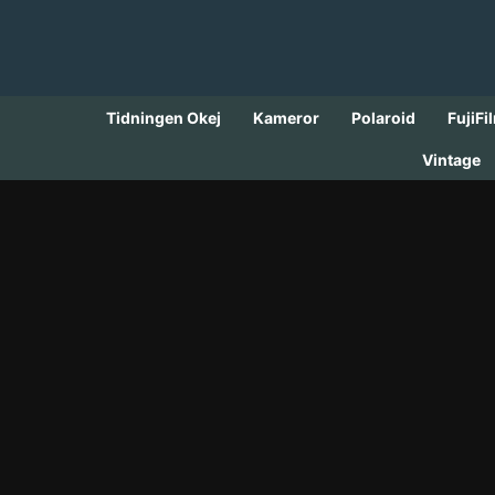
Skip
to
content
Tidningen Okej
Kameror
Polaroid
FujiFi
Vintage