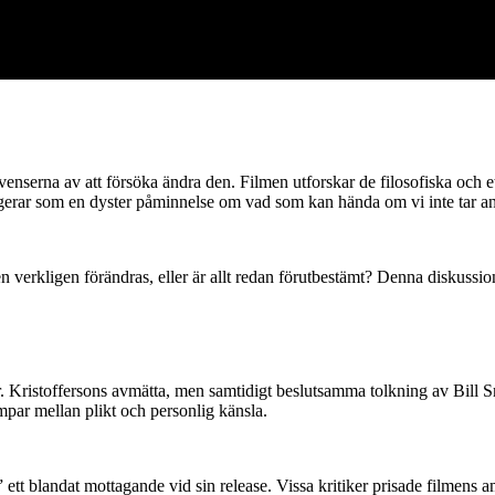
enserna av att försöka ändra den. Filmen utforskar de filosofiska och e
erar som en dyster påminnelse om vad som kan hända om vi inte tar ans
verkligen förändras, eller är allt redan förutbestämt? Denna diskussion
ler. Kristoffersons avmätta, men samtidigt beslutsamma tolkning av Bill
mpar mellan plikt och personlig känsla.
ett blandat mottagande vid sin release. Vissa kritiker prisade filmens a