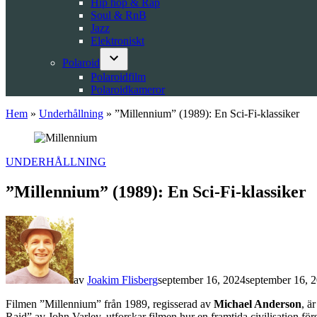
Hip hop & Rap
Soul & RnB
Jazz
Elektroniskt
Polaroid
Open
Polaroidfilm
dropdown
Polaroidkameror
menu
Hem
»
Underhållning
»
”Millennium” (1989): En Sci-Fi-klassiker
POSTED
UNDERHÅLLNING
IN
”Millennium” (1989): En Sci-Fi-klassiker
av
Joakim Flisberg
september 16, 2024
september 16, 
Filmen ”Millennium” från 1989, regisserad av
Michael Anderson
, ä
Raid” av John Varley, utforskar filmen hur en framtida civilisation fö