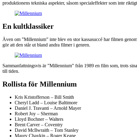
produktionens tekniska aspekter, såsom specialeffekter som inte riktig
En kultklassiker
Även om ”Millennium” inte blev en stor kassasuccé har filmen genom år
gör att den står ut bland andra filmer i genren.
Sammanfattningsvis är ”Millennium” från 1989 en film som, trots sina 
till tiden.
Rollista för Millennium
Kris Kristofferson – Bill Smith
Cheryl Ladd – Louise Baltimore
Daniel J. Travanti – Arnold Mayer
Robert Joy – Sherman
Lloyd Bochner – Walters
Brent Carver – Coventry
David McIlwraith – Tom Stanley
Maury Chaykin – Roger Keane