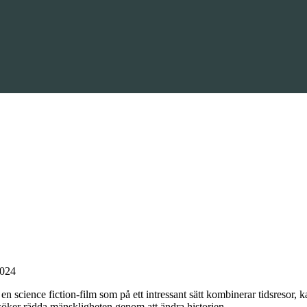
2024
r en science fiction-film som på ett intressant sätt kombinerar tidsresor,
rsöker rädda mänskligheten genom att ändra historien.