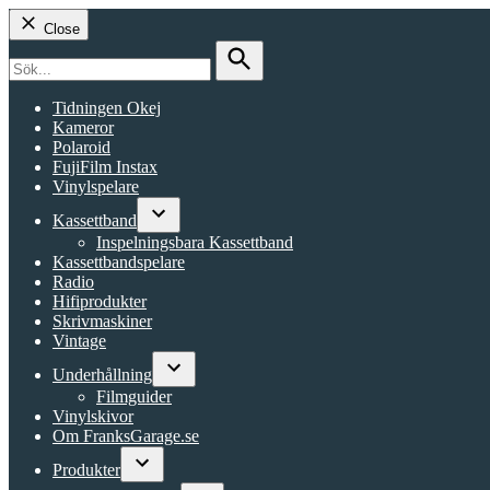
Close
Search
for:
Search
Tidningen Okej
Kameror
Polaroid
FujiFilm Instax
Vinylspelare
Kassettband
Open
Inspelningsbara Kassettband
dropdown
Kassettbandspelare
menu
Radio
Hifiprodukter
Skrivmaskiner
Vintage
Underhållning
Open
Filmguider
dropdown
Vinylskivor
menu
Om FranksGarage.se
Produkter
Open