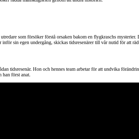
n utredare som försöker förstå orsaken bakom en flygkraschs mysterier. D
 inför sin egen undergång, skickas tidsresenärer till vår nutid för att 
 sådan tidsresenär. Hon och hennes team arbetar för att undvika förändri
n han först anat.