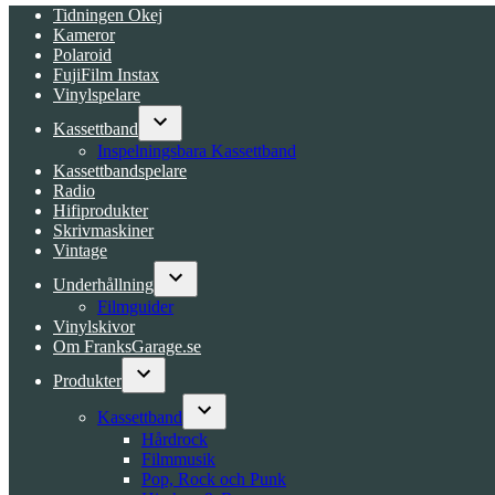
Tidningen Okej
Kameror
Polaroid
FujiFilm Instax
Vinylspelare
Kassettband
Open
Inspelningsbara Kassettband
dropdown
Kassettbandspelare
menu
Radio
Hifiprodukter
Skrivmaskiner
Vintage
Underhållning
Open
Filmguider
dropdown
Vinylskivor
menu
Om FranksGarage.se
Produkter
Open
dropdown
Kassettband
menu
Open
Hårdrock
dropdown
Filmmusik
menu
Pop, Rock och Punk