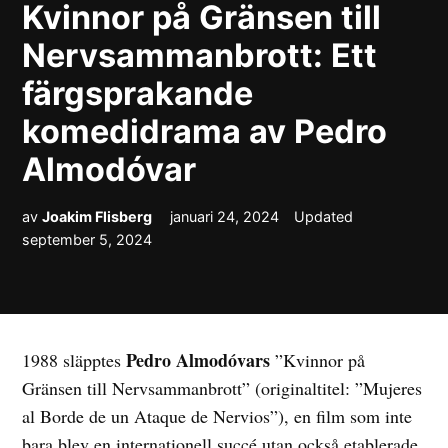
Kvinnor på Gränsen till
Nervsammanbrott: Ett
färgsprakande
komedidrama av Pedro
Almodóvar
av
Joakim Flisberg
januari 24, 2024
Updated
september 5, 2024
Pedro Almodóvars
1988 släpptes
”Kvinnor på
Gränsen till Nervsammanbrott” (originaltitel: ”Mujeres
al Borde de un Ataque de Nervios”), en film som inte
bara blev en internationell succé utan också etablerade