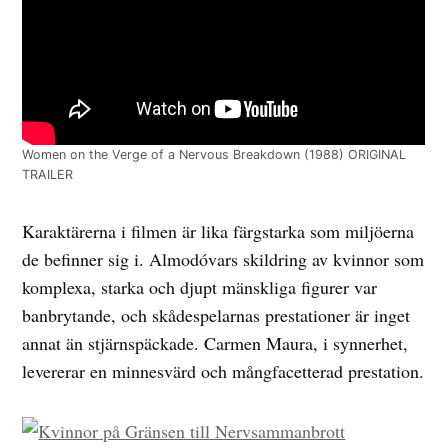
Women on the Verge of a Nervous Breakdown (1988) ORIGINAL
TRAILER
Karaktärerna i filmen är lika färgstarka som miljöerna
de befinner sig i. Almodóvars skildring av kvinnor som
komplexa, starka och djupt mänskliga figurer var
banbrytande, och skådespelarnas prestationer är inget
annat än stjärnspäckade. Carmen Maura, i synnerhet,
levererar en minnesvärd och mångfacetterad prestation.