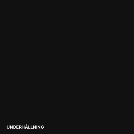
POSTED
UNDERHÅLLNING
IN