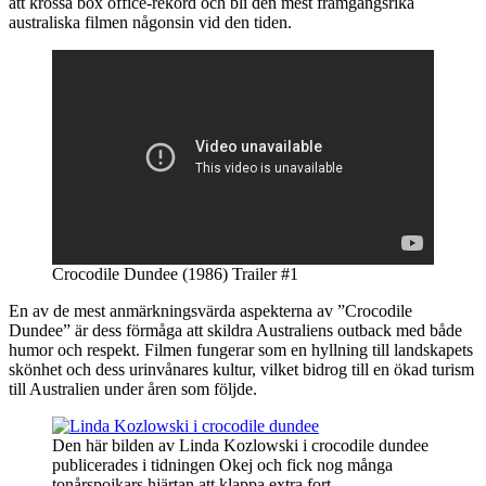
att krossa box office-rekord och bli den mest framgångsrika
australiska filmen någonsin vid den tiden.
Crocodile Dundee (1986) Trailer #1
En av de mest anmärkningsvärda aspekterna av ”Crocodile
Dundee” är dess förmåga att skildra Australiens outback med både
humor och respekt. Filmen fungerar som en hyllning till landskapets
skönhet och dess urinvånares kultur, vilket bidrog till en ökad turism
till Australien under åren som följde.
Den här bilden av Linda Kozlowski i crocodile dundee
publicerades i tidningen Okej och fick nog många
tonårspojkars hjärtan att klappa extra fort.