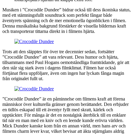
Musiken i ”Crocodile Dundee” bidrar också till dess ikoniska status,
med ett stämningsfullt soundtrack som perfekt fångar både
äventyrets spänning och de mer emotionella ögonblicken i filmen.
Denna musikaliska bakgrund förstärker de visuella bildernas kraft
och transporterar tittarna direkt in i filmens hjärta.
Trots att den släpptes för över tre decennier sedan, fortsätter
”Crocodile Dundee” att vara relevant. Dess humor och hjärta,
tillsammans med Paul Hogans oemotståndliga framträdande, gör att
den står sig stark även i dagens filmklimat. Filmen har också
förtjänat flera uppföljare, även om ingen har lyckats fånga magin
från originalet fullt ut.
”Crocodile Dundee” är en påminnelse om filmens kraft att förena
människor över kulturella gränser genom berättandet. Den erbjuder
en tidlös eskapad till ett äventyr fyllt med skratt, kärlek och
upptäckter. För många är det en nostalgisk återblick till en enklare
tid när en man med en kniv och en leende kunde erövra världen.
Mick Dundee kanske kom från en annan värld, men hans arv och
filmens charm lever kvar, vilket bevisar att äkta stjärnglans aldrig