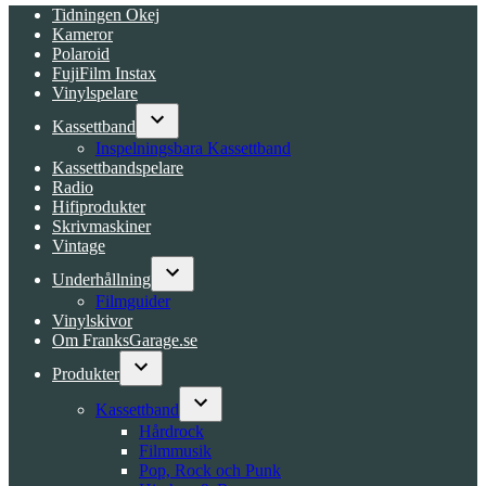
Tidningen Okej
Kameror
Polaroid
FujiFilm Instax
Vinylspelare
Kassettband
Open
Inspelningsbara Kassettband
dropdown
Kassettbandspelare
menu
Radio
Hifiprodukter
Skrivmaskiner
Vintage
Underhållning
Open
Filmguider
dropdown
Vinylskivor
menu
Om FranksGarage.se
Produkter
Open
dropdown
Kassettband
menu
Open
Hårdrock
dropdown
Filmmusik
menu
Pop, Rock och Punk