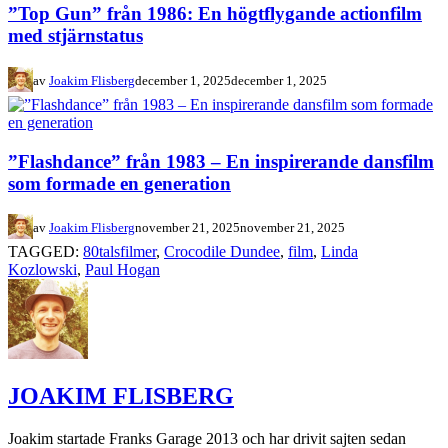
”Top Gun” från 1986: En högtflygande actionfilm
med stjärnstatus
av
Joakim Flisberg
december 1, 2025
december 1, 2025
”Flashdance” från 1983 – En inspirerande dansfilm
som formade en generation
av
Joakim Flisberg
november 21, 2025
november 21, 2025
TAGGED:
80talsfilmer
,
Crocodile Dundee
,
film
,
Linda
Kozlowski
,
Paul Hogan
JOAKIM FLISBERG
Joakim startade Franks Garage 2013 och har drivit sajten sedan