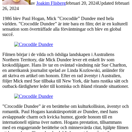
av
Joakim Flisberg
februari 20, 2024
Updated
februari
26, 2024
1986 blev Paul Hogan, Mick ”Crocodile” Dundee med hela
världen. ”Crocodile Dundee” är inte bara en film; det är en kulturell
sensation som överträffade alla förväntningar och blev en global
succé.
Filmen börjar i de vilda och ödsliga landskapen i Australiens
Northern Territory, där Mick Dundee lever ett enkelt liv som
krokodiljägare. Hans liv tar en oväntad vändning när Sue Charlton,
en amerikansk journalist spelad av Linda Kozlowski, anländer för
att skriva en artikel om honom. Efter en rad äventyr i Australien,
följer Mick med Sue tillbaka till New York, där hans rustika sätt och
outback-färdigheter leder till komiska och ibland rörande situationer.
”Crocodile Dundee” är en berättelse om kulturkollision, äventyr och
romantik. Paul Hogans karaktärsporträtt av Dundee, med hans
avslappnade charm och kvicka humor, gjorde honom till en
internationell stjärna över natten. Hogans prestation, tillsammans
med en engagerande berättelse och minnesvärda citat, hjälpte filmen