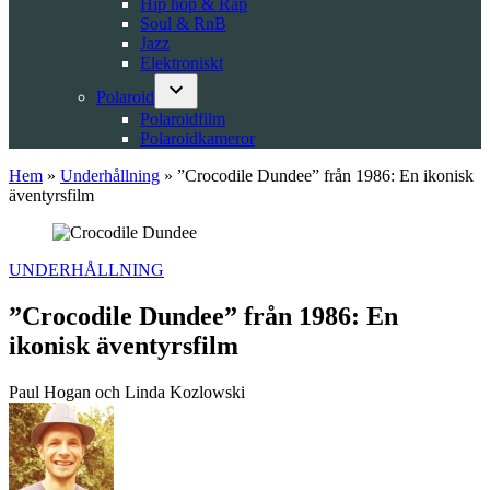
Hip hop & Rap
Soul & RnB
Jazz
Elektroniskt
Polaroid
Open
Polaroidfilm
dropdown
Polaroidkameror
menu
Hem
»
Underhållning
»
”Crocodile Dundee” från 1986: En ikonisk
äventyrsfilm
POSTED
UNDERHÅLLNING
IN
”Crocodile Dundee” från 1986: En
ikonisk äventyrsfilm
Paul Hogan och Linda Kozlowski