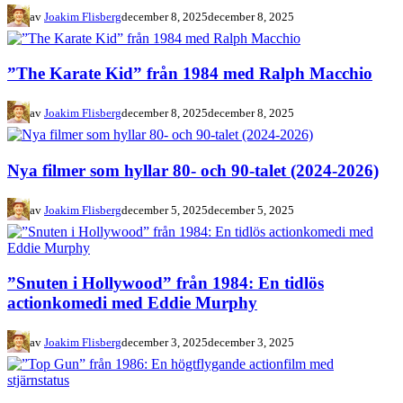
av
Joakim Flisberg
december 8, 2025
december 8, 2025
”The Karate Kid” från 1984 med Ralph Macchio
av
Joakim Flisberg
december 8, 2025
december 8, 2025
Nya filmer som hyllar 80- och 90-talet (2024-2026)
av
Joakim Flisberg
december 5, 2025
december 5, 2025
”Snuten i Hollywood” från 1984: En tidlös
actionkomedi med Eddie Murphy
av
Joakim Flisberg
december 3, 2025
december 3, 2025