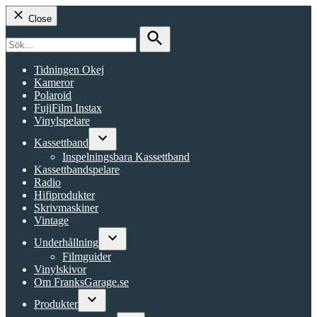
Close
Search
for:
Search
Tidningen Okej
Kameror
Polaroid
FujiFilm Instax
Vinylspelare
Kassettband
Open
Inspelningsbara Kassettband
dropdown
Kassettbandspelare
menu
Radio
Hifiprodukter
Skrivmaskiner
Vintage
Underhållning
Open
Filmguider
dropdown
Vinylskivor
menu
Om FranksGarage.se
Produkter
Open