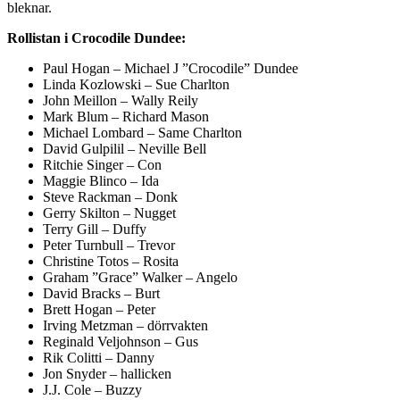
bleknar.
Rollistan i Crocodile Dundee:
Paul Hogan – Michael J ”Crocodile” Dundee
Linda Kozlowski – Sue Charlton
John Meillon – Wally Reily
Mark Blum – Richard Mason
Michael Lombard – Same Charlton
David Gulpilil – Neville Bell
Ritchie Singer – Con
Maggie Blinco – Ida
Steve Rackman – Donk
Gerry Skilton – Nugget
Terry Gill – Duffy
Peter Turnbull – Trevor
Christine Totos – Rosita
Graham ”Grace” Walker – Angelo
David Bracks – Burt
Brett Hogan – Peter
Irving Metzman – dörrvakten
Reginald Veljohnson – Gus
Rik Colitti – Danny
Jon Snyder – hallicken
J.J. Cole – Buzzy