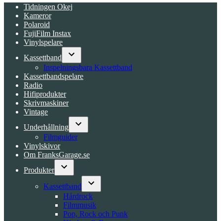
Tidningen Okej
Kameror
Polaroid
FujiFilm Instax
Vinylspelare
Kassettband
Open
Inspelningsbara Kassettband
dropdown
Kassettbandspelare
menu
Radio
Hifiprodukter
Skrivmaskiner
Vintage
Underhållning
Open
Filmguider
dropdown
Vinylskivor
menu
Om FranksGarage.se
Produkter
Open
dropdown
Kassettband
menu
Open
Hårdrock
dropdown
Filmmusik
menu
Pop, Rock och Punk