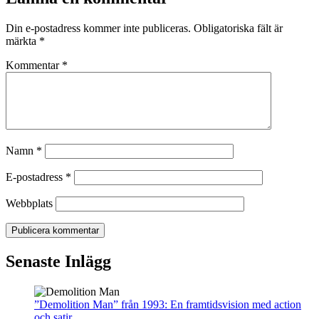
Din e-postadress kommer inte publiceras.
Obligatoriska fält är
märkta
*
Kommentar
*
Namn
*
E-postadress
*
Webbplats
Senaste Inlägg
”Demolition Man” från 1993: En framtidsvision med action
och satir