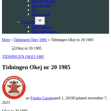
Hip hop & Rap
Soul & RnB
Jazz
Elektroniskt
Polaroid
Open
Polaroidfilm
dropdown
Polaroidkameror
menu
Hem
»
Tidningen Okej 1985
»
Tidningen Okej nr 20 1985
POSTED
TIDNINGEN OKEJ 1985
IN
Tidningen Okej nr 20 1985
av
Franks Garage
april 1, 2019
Updated
november 7,
2023
Okej nr 20 1985