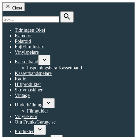
Close
Search
for:
Search
Tidningen Okej
Kameror
Polaroid
FujiFilm Instax
Vinylspelare
Kassettband
Open
Inspelningsbara Kassettband
dropdown
Kassettbandspelare
menu
Radio
Hifiprodukter
Skrivmaskiner
Vintage
Underhållning
Open
Filmguider
dropdown
Vinylskivor
menu
Om FranksGarage.se
Produkter
Open