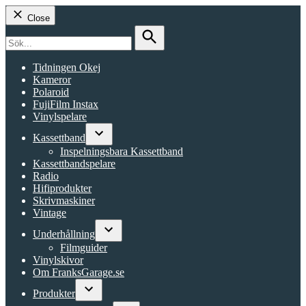
Close
Search
for:
Search
Tidningen Okej
Kameror
Polaroid
FujiFilm Instax
Vinylspelare
Kassettband
Open
Inspelningsbara Kassettband
dropdown
Kassettbandspelare
menu
Radio
Hifiprodukter
Skrivmaskiner
Vintage
Underhållning
Open
Filmguider
dropdown
Vinylskivor
menu
Om FranksGarage.se
Produkter
Open