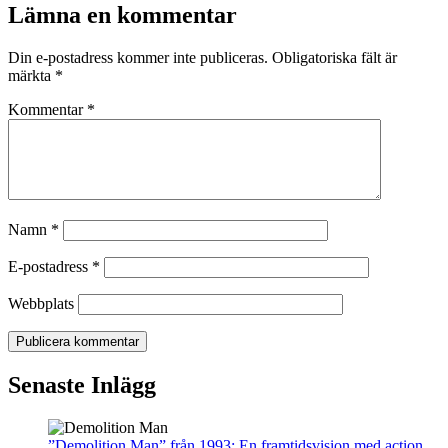
Lämna en kommentar
Din e-postadress kommer inte publiceras.
Obligatoriska fält är
märkta
*
Kommentar
*
Namn
*
E-postadress
*
Webbplats
Senaste Inlägg
”Demolition Man” från 1993: En framtidsvision med action