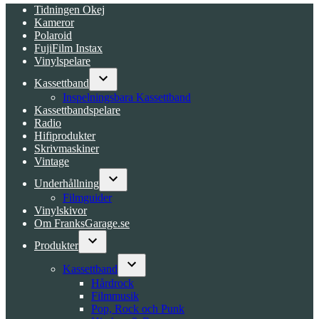
Tidningen Okej
Kameror
Polaroid
FujiFilm Instax
Vinylspelare
Kassettband
Open
Inspelningsbara Kassettband
dropdown
Kassettbandspelare
menu
Radio
Hifiprodukter
Skrivmaskiner
Vintage
Underhållning
Open
Filmguider
dropdown
Vinylskivor
menu
Om FranksGarage.se
Produkter
Open
dropdown
Kassettband
menu
Open
Hårdrock
dropdown
Filmmusik
menu
Pop, Rock och Punk