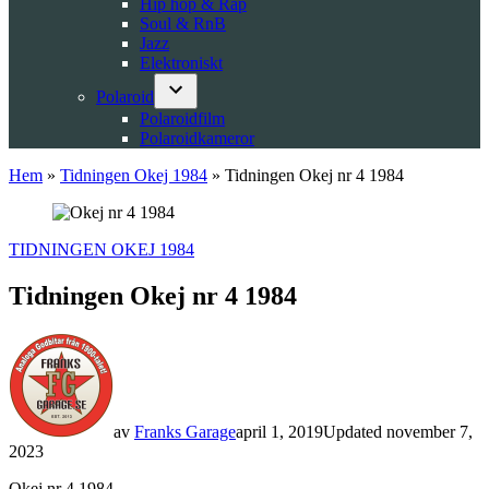
Hip hop & Rap
Soul & RnB
Jazz
Elektroniskt
Polaroid
Open
Polaroidfilm
dropdown
Polaroidkameror
menu
Hem
»
Tidningen Okej 1984
»
Tidningen Okej nr 4 1984
POSTED
TIDNINGEN OKEJ 1984
IN
Tidningen Okej nr 4 1984
av
Franks Garage
april 1, 2019
Updated
november 7,
2023
Okej nr 4 1984