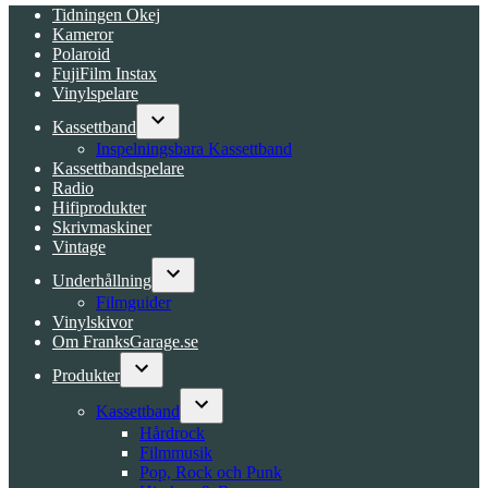
Tidningen Okej
Kameror
Polaroid
FujiFilm Instax
Vinylspelare
Kassettband
Open
Inspelningsbara Kassettband
dropdown
Kassettbandspelare
menu
Radio
Hifiprodukter
Skrivmaskiner
Vintage
Underhållning
Open
Filmguider
dropdown
Vinylskivor
menu
Om FranksGarage.se
Produkter
Open
dropdown
Kassettband
menu
Open
Hårdrock
dropdown
Filmmusik
menu
Pop, Rock och Punk