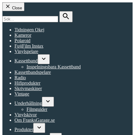
Close
Search
for:
Search
Tidningen Okej
Kameror
Polaroid
FujiFilm Instax
Vinylspelare
Kassettband
Open
Inspelningsbara Kassettband
dropdown
Kassettbandspelare
menu
Radio
Hifiprodukter
Skrivmaskiner
Vintage
Underhållning
Open
Filmguider
dropdown
Vinylskivor
menu
Om FranksGarage.se
Produkter
Open