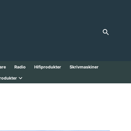
Open
FranksGarage
Search
Analoga Godbitar från 1900-talet!
are
Radio
Hifiprodukter
Skrivmaskiner
rodukter
Open
dropdown
menu