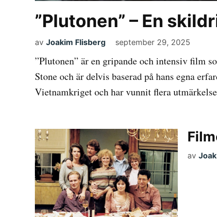
”Plutonen” – En skildr
av
Joakim Flisberg
september 29, 2025
”Plutonen” är en gripande och intensiv film s
Stone och är delvis baserad på hans egna erfa
Vietnamkriget och har vunnit flera utmärkelse
Film
av
Joak