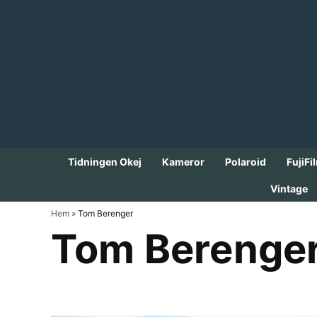
Skip
to
content
Tidningen Okej
Kameror
Polaroid
FujiFi
Vintage
Hem
»
Tom Berenger
Tom Berenge