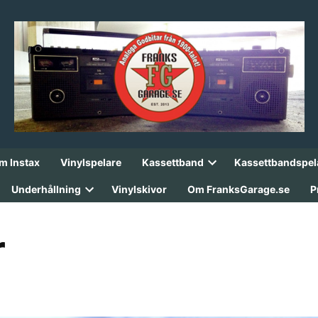
lm Instax
Vinylspelare
Kassettband
Kassettbandspel
Open
dropdown
Underhållning
Vinylskivor
Om FranksGarage.se
P
menu
Open
dropdown
menu
r