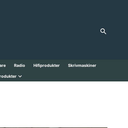
Open
FranksGarage
Search
Analoga Godbitar från 1900-talet!
are
Radio
Hifiprodukter
Skrivmaskiner
rodukter
Open
dropdown
menu