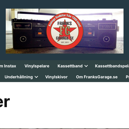
lm Instax
Vinylspelare
Kassettband
Kassettbandspel
Open
dropdown
Underhållning
Vinylskivor
Om FranksGarage.se
P
menu
Open
dropdown
menu
er