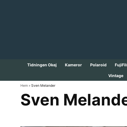
Skip
to
content
Tidningen Okej
Kameror
Polaroid
FujiFi
Vintage
Hem
»
Sven Melander
Sven Meland