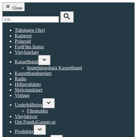
Close
Search
for:
Search
Tidningen Okej
Kameror
Polaroid
FujiFilm Instax
Vinylspelare
Kassettband
Open
Inspelningsbara Kassettband
dropdown
Kassettbandspelare
menu
Radio
Hifiprodukter
Skrivmaskiner
Vintage
Underhållning
Open
Filmguider
dropdown
Vinylskivor
menu
Om FranksGarage.se
Produkter
Open