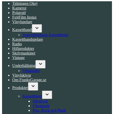
Tidningen Okej
Kameror
Polaroid
FujiFilm Instax
Vinylspelare
Kassettband
Open
Inspelningsbara Kassettband
dropdown
Kassettbandspelare
menu
Radio
Hifiprodukter
Skrivmaskiner
Vintage
Underhållning
Open
Filmguider
dropdown
Vinylskivor
menu
Om FranksGarage.se
Produkter
Open
dropdown
Kassettband
menu
Open
Hårdrock
dropdown
Filmmusik
menu
Pop, Rock och Punk