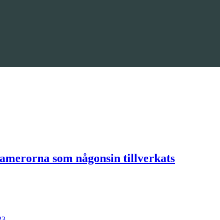
amerorna som någonsin tillverkats
23