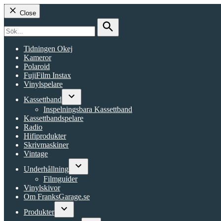
Close
Search
for:
Search
Tidningen Okej
Kameror
Polaroid
FujiFilm Instax
Vinylspelare
Kassettband
Open
Inspelningsbara Kassettband
dropdown
Kassettbandspelare
menu
Radio
Hifiprodukter
Skrivmaskiner
Vintage
Underhållning
Open
Filmguider
dropdown
Vinylskivor
menu
Om FranksGarage.se
Produkter
Open