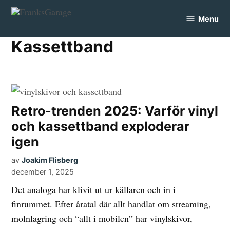
Skip
Menu
to
FranksGarage
content
kassettband
Retro-trenden 2025: Varför vinyl
och kassettband exploderar
igen
av
Joakim Flisberg
december 1, 2025
Det analoga har klivit ut ur källaren och in i
finrummet. Efter åratal där allt handlat om streaming,
molnlagring och “allt i mobilen” har vinylskivor,