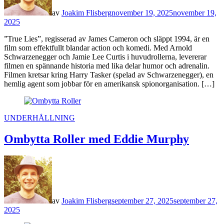
av
Joakim Flisberg
november 19, 2025
november 19,
2025
”True Lies”, regisserad av James Cameron och släppt 1994, är en
film som effektfullt blandar action och komedi. Med Arnold
Schwarzenegger och Jamie Lee Curtis i huvudrollerna, levererar
filmen en spännande historia med lika delar humor och adrenalin.
Filmen kretsar kring Harry Tasker (spelad av Schwarzenegger), en
hemlig agent som jobbar för en amerikansk spionorganisation. […]
POSTED
UNDERHÅLLNING
IN
Ombytta Roller med Eddie Murphy
av
Joakim Flisberg
september 27, 2025
september 27,
2025