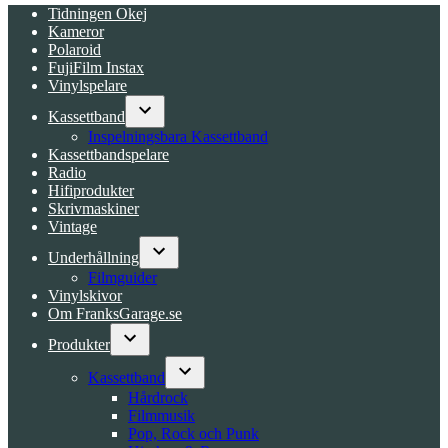
Tidningen Okej
Kameror
Polaroid
FujiFilm Instax
Vinylspelare
Kassettband
Open
Inspelningsbara Kassettband
dropdown
Kassettbandspelare
menu
Radio
Hifiprodukter
Skrivmaskiner
Vintage
Underhållning
Open
Filmguider
dropdown
Vinylskivor
menu
Om FranksGarage.se
Produkter
Open
dropdown
Kassettband
menu
Open
Hårdrock
dropdown
Filmmusik
menu
Pop, Rock och Punk