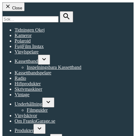
Close
Search
for:
Search
Tidningen Okej
Kameror
Polaroid
FujiFilm Instax
Vinylspelare
Kassettband
Open
Inspelningsbara Kassettband
dropdown
Kassettbandspelare
menu
Radio
Hifiprodukter
Skrivmaskiner
Vintage
Underhållning
Open
Filmguider
dropdown
Vinylskivor
menu
Om FranksGarage.se
Produkter
Open