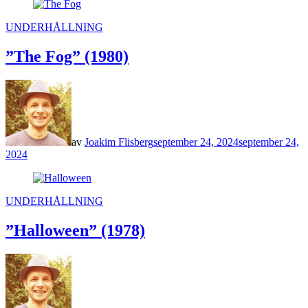
POSTED
UNDERHÅLLNING
IN
”The Fog” (1980)
av
Joakim Flisberg
september 24, 2024
september 24,
2024
POSTED
UNDERHÅLLNING
IN
”Halloween” (1978)