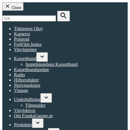
Close
Search
for:
Search
Tidningen Okej
Kameror
Polaroid
FujiFilm Instax
Vinylspelare
Kassettband
Open
Inspelningsbara Kassettband
dropdown
Kassettbandspelare
menu
Radio
Hifiprodukter
Skrivmaskiner
Vintage
Underhållning
Open
Filmguider
dropdown
Vinylskivor
menu
Om FranksGarage.se
Produkter
Open