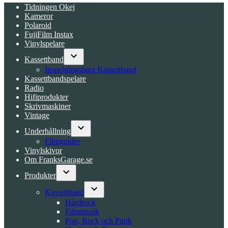
Tidningen Okej
Kameror
Polaroid
FujiFilm Instax
Vinylspelare
Kassettband
Open
Inspelningsbara Kassettband
dropdown
Kassettbandspelare
menu
Radio
Hifiprodukter
Skrivmaskiner
Vintage
Underhållning
Open
Filmguider
dropdown
Vinylskivor
menu
Om FranksGarage.se
Produkter
Open
dropdown
Kassettband
menu
Open
Hårdrock
dropdown
Filmmusik
menu
Pop, Rock och Punk