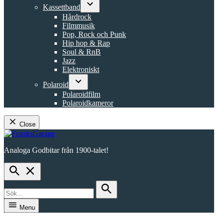
dropdown
Kassettband
menu
Open
Hårdrock
dropdown
Filmmusik
menu
Pop, Rock och Punk
Hip hop & Rap
Soul & RnB
Jazz
Elektroniskt
Polaroid
Open
Polaroidfilm
dropdown
Polaroidkameror
menu
Close
Skip
to
Analoga Godbitar från 1900-talet!
content
FranksGarage
Open
Search
Search
for:
Search
Menu