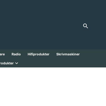
Open
FranksGarage
Search
Analoga Godbitar från 1900-talet!
are
Radio
Hifiprodukter
Skrivmaskiner
rodukter
Open
dropdown
menu