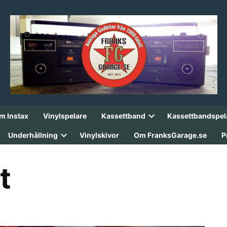
lm Instax
Vinylspelare
Kassettband
Kassettbandspel
Open
dropdown
Underhållning
Vinylskivor
Om FranksGarage.se
P
menu
Open
dropdown
menu
t