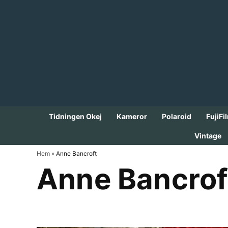
Skip
to
content
Tidningen Okej
Kameror
Polaroid
FujiFi
Vintage
Hem
»
Anne Bancroft
Anne Bancrof