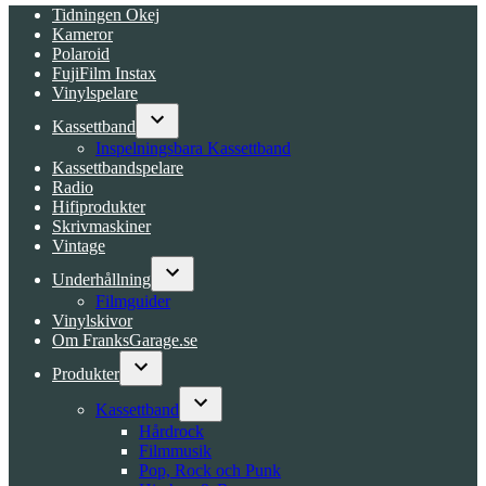
Tidningen Okej
Kameror
Polaroid
FujiFilm Instax
Vinylspelare
Kassettband
Open
Inspelningsbara Kassettband
dropdown
Kassettbandspelare
menu
Radio
Hifiprodukter
Skrivmaskiner
Vintage
Underhållning
Open
Filmguider
dropdown
Vinylskivor
menu
Om FranksGarage.se
Produkter
Open
dropdown
Kassettband
menu
Open
Hårdrock
dropdown
Filmmusik
menu
Pop, Rock och Punk