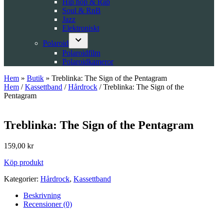
Hip hop & Rap
Soul & RnB
Jazz
Elektroniskt
Polaroid
Open
Polaroidfilm
dropdown
Polaroidkameror
menu
Hem
»
Butik
»
Treblinka: The Sign of the Pentagram
Hem
/
Kassettband
/
Hårdrock
/ Treblinka: The Sign of the
Pentagram
Treblinka: The Sign of the Pentagram
159,00
kr
Köp produkt
Kategorier:
Hårdrock
,
Kassettband
Beskrivning
Recensioner (0)