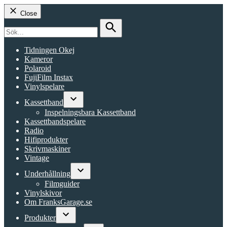
Close
Search
for:
Search
Tidningen Okej
Kameror
Polaroid
FujiFilm Instax
Vinylspelare
Kassettband
Open
Inspelningsbara Kassettband
dropdown
Kassettbandspelare
menu
Radio
Hifiprodukter
Skrivmaskiner
Vintage
Underhållning
Open
Filmguider
dropdown
Vinylskivor
menu
Om FranksGarage.se
Produkter
Open