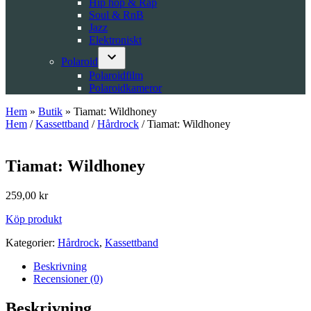
Hip hop & Rap
Soul & RnB
Jazz
Elektroniskt
Polaroid
Open
Polaroidfilm
dropdown
Polaroidkameror
menu
Hem
»
Butik
»
Tiamat: Wildhoney
Hem
/
Kassettband
/
Hårdrock
/ Tiamat: Wildhoney
Tiamat: Wildhoney
259,00
kr
Köp produkt
Kategorier:
Hårdrock
,
Kassettband
Beskrivning
Recensioner (0)
Beskrivning