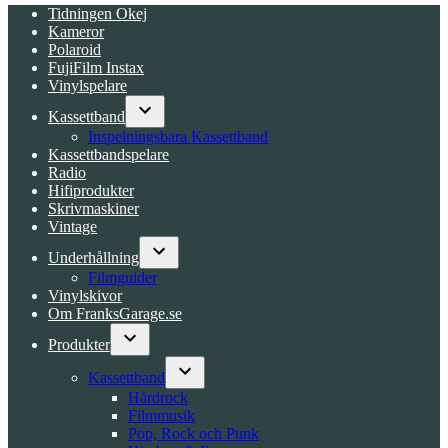
Tidningen Okej
Kameror
Polaroid
FujiFilm Instax
Vinylspelare
Kassettband
Open
Inspelningsbara Kassettband
dropdown
Kassettbandspelare
menu
Radio
Hifiprodukter
Skrivmaskiner
Vintage
Underhållning
Open
Filmguider
dropdown
Vinylskivor
menu
Om FranksGarage.se
Produkter
Open
dropdown
Kassettband
menu
Open
Hårdrock
dropdown
Filmmusik
menu
Pop, Rock och Punk