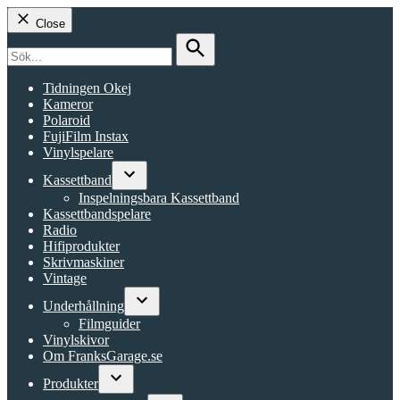
Close
Search
for:
Search
Tidningen Okej
Kameror
Polaroid
FujiFilm Instax
Vinylspelare
Kassettband
Open
Inspelningsbara Kassettband
dropdown
Kassettbandspelare
menu
Radio
Hifiprodukter
Skrivmaskiner
Vintage
Underhållning
Open
Filmguider
dropdown
Vinylskivor
menu
Om FranksGarage.se
Produkter
Open