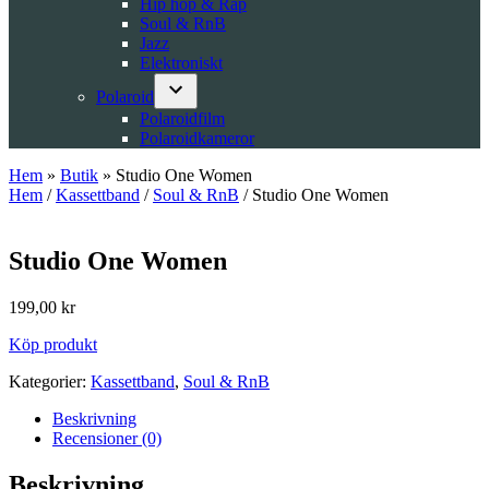
Hip hop & Rap
Soul & RnB
Jazz
Elektroniskt
Polaroid
Open
Polaroidfilm
dropdown
Polaroidkameror
menu
Hem
»
Butik
»
Studio One Women
Hem
/
Kassettband
/
Soul & RnB
/ Studio One Women
Studio One Women
199,00
kr
Köp produkt
Kategorier:
Kassettband
,
Soul & RnB
Beskrivning
Recensioner (0)
Beskrivning