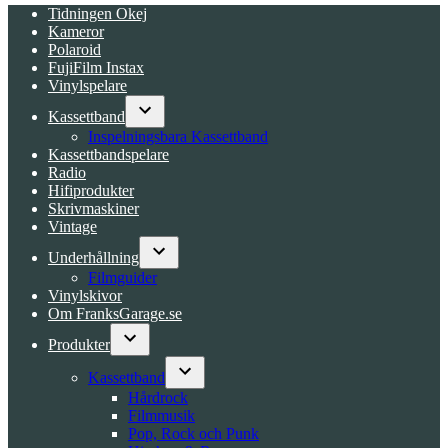
Tidningen Okej
Kameror
Polaroid
FujiFilm Instax
Vinylspelare
Kassettband
Open
Inspelningsbara Kassettband
dropdown
Kassettbandspelare
menu
Radio
Hifiprodukter
Skrivmaskiner
Vintage
Underhållning
Open
Filmguider
dropdown
Vinylskivor
menu
Om FranksGarage.se
Produkter
Open
dropdown
Kassettband
menu
Open
Hårdrock
dropdown
Filmmusik
menu
Pop, Rock och Punk