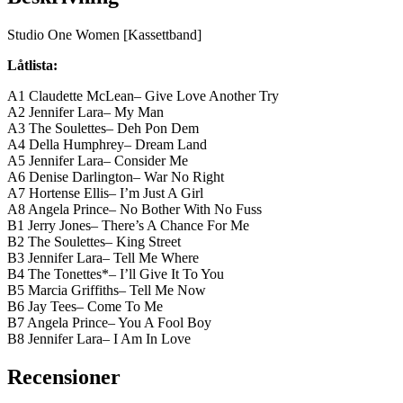
Studio One Women [Kassettband]
Låtlista:
A1 Claudette McLean– Give Love Another Try
A2 Jennifer Lara– My Man
A3 The Soulettes– Deh Pon Dem
A4 Della Humphrey– Dream Land
A5 Jennifer Lara– Consider Me
A6 Denise Darlington– War No Right
A7 Hortense Ellis– I’m Just A Girl
A8 Angela Prince– No Bother With No Fuss
B1 Jerry Jones– There’s A Chance For Me
B2 The Soulettes– King Street
B3 Jennifer Lara– Tell Me Where
B4 The Tonettes*– I’ll Give It To You
B5 Marcia Griffiths– Tell Me Now
B6 Jay Tees– Come To Me
B7 Angela Prince– You A Fool Boy
B8 Jennifer Lara– I Am In Love
Recensioner