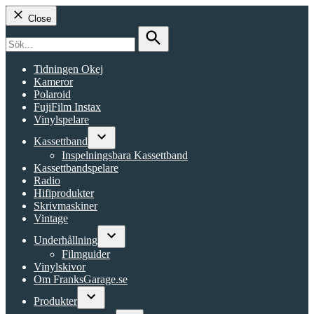
Close
Search
for:
Search
Tidningen Okej
Kameror
Polaroid
FujiFilm Instax
Vinylspelare
Kassettband
Open
Inspelningsbara Kassettband
dropdown
Kassettbandspelare
menu
Radio
Hifiprodukter
Skrivmaskiner
Vintage
Underhållning
Open
Filmguider
dropdown
Vinylskivor
menu
Om FranksGarage.se
Produkter
Open