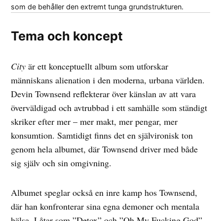
som de behåller den extremt tunga grundstrukturen.
Tema och koncept
City
är ett konceptuellt album som utforskar
människans alienation i den moderna, urbana världen.
Devin Townsend reflekterar över känslan av att vara
överväldigad och avtrubbad i ett samhälle som ständigt
skriker efter mer – mer makt, mer pengar, mer
konsumtion. Samtidigt finns det en självironisk ton
genom hela albumet, där Townsend driver med både
sig själv och sin omgivning.
Albumet speglar också en inre kamp hos Townsend,
där han konfronterar sina egna demoner och mentala
hälsa. Låtar som ”Detox” och ”Oh My Fucking God”