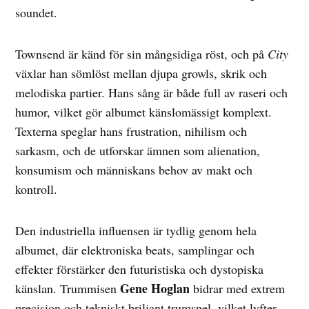
soundet.
Townsend är känd för sin mångsidiga röst, och på
City
växlar han sömlöst mellan djupa growls, skrik och
melodiska partier. Hans sång är både full av raseri och
humor, vilket gör albumet känslomässigt komplext.
Texterna speglar hans frustration, nihilism och
sarkasm, och de utforskar ämnen som alienation,
konsumism och människans behov av makt och
kontroll.
Den industriella influensen är tydlig genom hela
albumet, där elektroniska beats, samplingar och
effekter förstärker den futuristiska och dystopiska
Gene Hoglan
känslan. Trummisen
bidrar med extrem
precision och tekniskt briljant trumspel, vilket lyfter