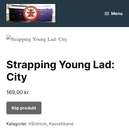
Skip
to
Menu
FranksGarage
content
Strapping Young Lad:
City
169,00
kr
Köp produkt
Kategorier:
Hårdrock
,
Kassettband