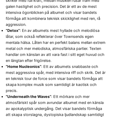
skriker med full kraft, medan musiken rusar fram med
galen hastighet och precision. Det är ett av de mest
intensiva ögonblicken på albumet och visar bandets
förmåga att kombinera teknisk skicklighet med ren, rå
aggression.
”Detox”
: En av albumets mest hyllade och melodiösa
låtar, som också reflekterar över Townsends egen
mentala hälsa. Låten har en perfekt balans mellan extrem
metal och mer melodiska, atmosfäriska partier. Texten
handlar om känslan av att vara fast i sitt eget huvud och
en längtan efter frigörelse.
”Home Nucleonics”
: Ett av albumets snabbaste och
mest aggressiva spår, med intensiva riff och skrik. Det är
en teknisk tour de force som visar bandets förmåga att
skapa komplex musik som samtidigt är kaotisk och
precis.
”Underneath the Waves”
: Ett mörkare och mer
atmosfäriskt spår som avrundar albumet med en känsla
av apokalyptisk undergång. Det visar bandets förmåga
att skapa storslagna, dystopiska ljudlandskap samtidigt