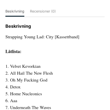
Beskrivning
Recensioner (0)
Beskrivning
Strapping Young Lad: City [Kassettband]
Låtlista:
1. Velvet Kevorkian
2. All Hail The New Flesh
3. Oh My Fucking God
4. Detox
5. Home Nucleonics
6. Aaa
7. Underneath The Waves