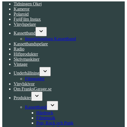
Tidningen Okej
Kameror
Polaroid
FujiFilm Instax
Vinylspelare
Kassettband
Open
Inspelningsbara Kassettband
dropdown
Kassettbandspelare
menu
Radio
Hifiprodukter
Skrivmaskiner
Vintage
Underhållning
Open
Filmguider
dropdown
Vinylskivor
menu
Om FranksGarage.se
Produkter
Open
dropdown
Kassettband
menu
Open
Hårdrock
dropdown
Filmmusik
menu
Pop, Rock och Punk