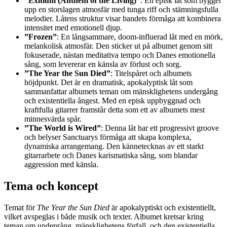
”Exitium (Anthem of the Living)”
: En episk låt som bygger
upp en storslagen atmosfär med tunga riff och stämningsfulla
melodier. Låtens struktur visar bandets förmåga att kombinera
intensitet med emotionell djup.
”Frozen”
: En långsammare, doom-influerad låt med en mörk,
melankolisk atmosfär. Den sticker ut på albumet genom sitt
fokuserade, nästan meditativa tempo och Danes emotionella
sång, som levererar en känsla av förlust och sorg.
”The Year the Sun Died”
: Titelspåret och albumets
höjdpunkt. Det är en dramatisk, apokalyptisk låt som
sammanfattar albumets teman om mänsklighetens undergång
och existentiella ångest. Med en episk uppbyggnad och
kraftfulla gitarrer framstår detta som ett av albumets mest
minnesvärda spår.
”The World is Wired”
: Denna låt har ett progressivt groove
och belyser Sanctuarys förmåga att skapa komplexa,
dynamiska arrangemang. Den kännetecknas av ett starkt
gitarrarbete och Danes karismatiska sång, som blandar
aggression med känsla.
Tema och koncept
Temat för
The Year the Sun Died
är apokalyptiskt och existentiellt,
vilket avspeglas i både musik och texter. Albumet kretsar kring
teman om undergång, mänsklighetens förfall, och den existentiella