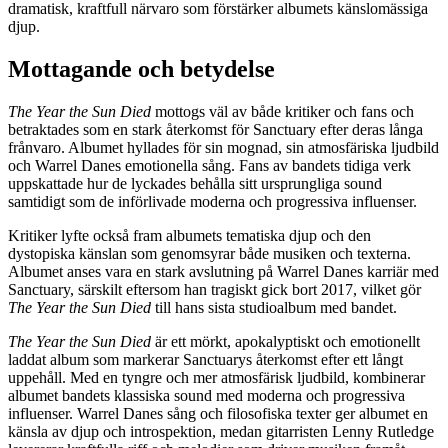
dramatisk, kraftfull närvaro som förstärker albumets känslomässiga
djup.
Mottagande och betydelse
The Year the Sun Died
mottogs väl av både kritiker och fans och
betraktades som en stark återkomst för Sanctuary efter deras långa
frånvaro. Albumet hyllades för sin mognad, sin atmosfäriska ljudbild
och Warrel Danes emotionella sång. Fans av bandets tidiga verk
uppskattade hur de lyckades behålla sitt ursprungliga sound
samtidigt som de införlivade moderna och progressiva influenser.
Kritiker lyfte också fram albumets tematiska djup och den
dystopiska känslan som genomsyrar både musiken och texterna.
Albumet anses vara en stark avslutning på Warrel Danes karriär med
Sanctuary, särskilt eftersom han tragiskt gick bort 2017, vilket gör
The Year the Sun Died
till hans sista studioalbum med bandet.
The Year the Sun Died
är ett mörkt, apokalyptiskt och emotionellt
laddat album som markerar Sanctuarys återkomst efter ett långt
uppehåll. Med en tyngre och mer atmosfärisk ljudbild, kombinerar
albumet bandets klassiska sound med moderna och progressiva
influenser. Warrel Danes sång och filosofiska texter ger albumet en
känsla av djup och introspektion, medan gitarristen Lenny Rutledge