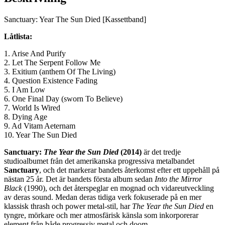
Sanctuary: Year The Sun Died [Kassettband]
Låtlista:
1. Arise And Purify
2. Let The Serpent Follow Me
3. Exitium (anthem Of The Living)
4. Question Existence Fading
5. I Am Low
6. One Final Day (sworn To Believe)
7. World Is Wired
8. Dying Age
9. Ad Vitam Aeternam
10. Year The Sun Died
Sanctuary:
The Year the Sun Died
(2014)
är det tredje
studioalbumet från det amerikanska progressiva metalbandet
Sanctuary
, och det markerar bandets återkomst efter ett uppehåll på
nästan 25 år. Det är bandets första album sedan
Into the Mirror
Black
(1990), och det återspeglar en mognad och vidareutveckling
av deras sound. Medan deras tidiga verk fokuserade på en mer
klassisk thrash och power metal-stil, har
The Year the Sun Died
en
tyngre, mörkare och mer atmosfärisk känsla som inkorporerar
element från både progressiv metal och doom.