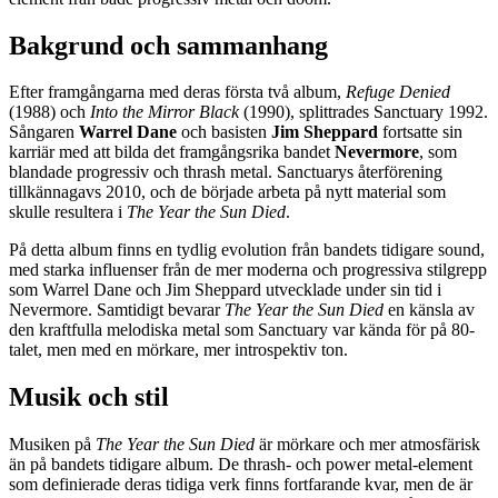
Bakgrund och sammanhang
Efter framgångarna med deras första två album,
Refuge Denied
(1988) och
Into the Mirror Black
(1990), splittrades Sanctuary 1992.
Sångaren
Warrel Dane
och basisten
Jim Sheppard
fortsatte sin
karriär med att bilda det framgångsrika bandet
Nevermore
, som
blandade progressiv och thrash metal. Sanctuarys återförening
tillkännagavs 2010, och de började arbeta på nytt material som
skulle resultera i
The Year the Sun Died
.
På detta album finns en tydlig evolution från bandets tidigare sound,
med starka influenser från de mer moderna och progressiva stilgrepp
som Warrel Dane och Jim Sheppard utvecklade under sin tid i
Nevermore. Samtidigt bevarar
The Year the Sun Died
en känsla av
den kraftfulla melodiska metal som Sanctuary var kända för på 80-
talet, men med en mörkare, mer introspektiv ton.
Musik och stil
Musiken på
The Year the Sun Died
är mörkare och mer atmosfärisk
än på bandets tidigare album. De thrash- och power metal-element
som definierade deras tidiga verk finns fortfarande kvar, men de är