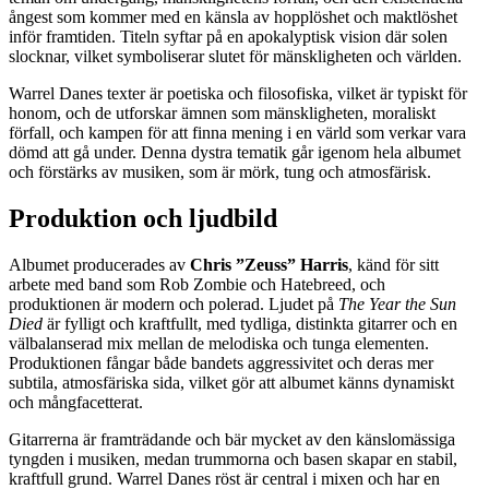
ångest som kommer med en känsla av hopplöshet och maktlöshet
inför framtiden. Titeln syftar på en apokalyptisk vision där solen
slocknar, vilket symboliserar slutet för mänskligheten och världen.
Warrel Danes texter är poetiska och filosofiska, vilket är typiskt för
honom, och de utforskar ämnen som mänskligheten, moraliskt
förfall, och kampen för att finna mening i en värld som verkar vara
dömd att gå under. Denna dystra tematik går igenom hela albumet
och förstärks av musiken, som är mörk, tung och atmosfärisk.
Produktion och ljudbild
Albumet producerades av
Chris ”Zeuss” Harris
, känd för sitt
arbete med band som Rob Zombie och Hatebreed, och
produktionen är modern och polerad. Ljudet på
The Year the Sun
Died
är fylligt och kraftfullt, med tydliga, distinkta gitarrer och en
välbalanserad mix mellan de melodiska och tunga elementen.
Produktionen fångar både bandets aggressivitet och deras mer
subtila, atmosfäriska sida, vilket gör att albumet känns dynamiskt
och mångfacetterat.
Gitarrerna är framträdande och bär mycket av den känslomässiga
tyngden i musiken, medan trummorna och basen skapar en stabil,
kraftfull grund. Warrel Danes röst är central i mixen och har en