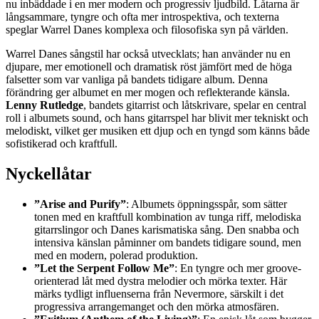
nu inbäddade i en mer modern och progressiv ljudbild. Låtarna är
långsammare, tyngre och ofta mer introspektiva, och texterna
speglar Warrel Danes komplexa och filosofiska syn på världen.
Warrel Danes sångstil har också utvecklats; han använder nu en
djupare, mer emotionell och dramatisk röst jämfört med de höga
falsetter som var vanliga på bandets tidigare album. Denna
förändring ger albumet en mer mogen och reflekterande känsla.
Lenny Rutledge
, bandets gitarrist och låtskrivare, spelar en central
roll i albumets sound, och hans gitarrspel har blivit mer tekniskt och
melodiskt, vilket ger musiken ett djup och en tyngd som känns både
sofistikerad och kraftfull.
Nyckellåtar
”Arise and Purify”
: Albumets öppningsspår, som sätter
tonen med en kraftfull kombination av tunga riff, melodiska
gitarrslingor och Danes karismatiska sång. Den snabba och
intensiva känslan påminner om bandets tidigare sound, men
med en modern, polerad produktion.
”Let the Serpent Follow Me”
: En tyngre och mer groove-
orienterad låt med dystra melodier och mörka texter. Här
märks tydligt influenserna från Nevermore, särskilt i det
progressiva arrangemanget och den mörka atmosfären.