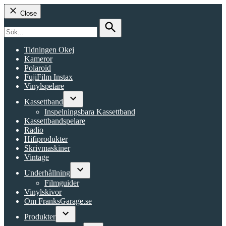
Close
Search
for:
Search
Tidningen Okej
Kameror
Polaroid
FujiFilm Instax
Vinylspelare
Kassettband
Open
Inspelningsbara Kassettband
dropdown
Kassettbandspelare
menu
Radio
Hifiprodukter
Skrivmaskiner
Vintage
Underhållning
Open
Filmguider
dropdown
Vinylskivor
menu
Om FranksGarage.se
Produkter
Open