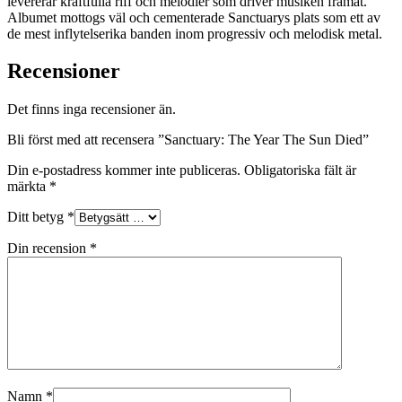
levererar kraftfulla riff och melodier som driver musiken framåt.
Albumet mottogs väl och cementerade Sanctuarys plats som ett av
de mest inflytelserika banden inom progressiv och melodisk metal.
Recensioner
Det finns inga recensioner än.
Bli först med att recensera ”Sanctuary: The Year The Sun Died”
Din e-postadress kommer inte publiceras.
Obligatoriska fält är
märkta
*
Ditt betyg
*
Din recension
*
Namn
*