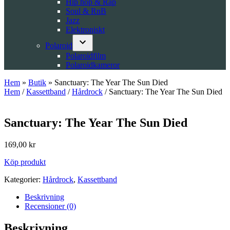
Hip hop & Rap
Soul & RnB
Jazz
Elektroniskt
Polaroid
Open
Polaroidfilm
dropdown
Polaroidkameror
menu
Hem
»
Butik
»
Sanctuary: The Year The Sun Died
Hem
/
Kassettband
/
Hårdrock
/ Sanctuary: The Year The Sun Died
Sanctuary: The Year The Sun Died
169,00
kr
Köp produkt
Kategorier:
Hårdrock
,
Kassettband
Beskrivning
Recensioner (0)
Beskrivning