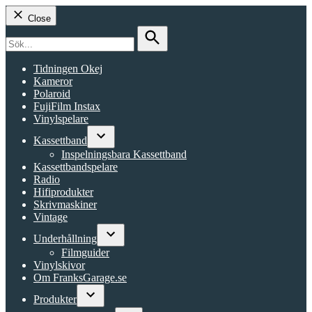
Close
Search
for:
Search
Tidningen Okej
Kameror
Polaroid
FujiFilm Instax
Vinylspelare
Kassettband
Open
Inspelningsbara Kassettband
dropdown
Kassettbandspelare
menu
Radio
Hifiprodukter
Skrivmaskiner
Vintage
Underhållning
Open
Filmguider
dropdown
Vinylskivor
menu
Om FranksGarage.se
Produkter
Open