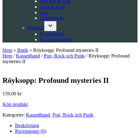
Hip hop & Rap
Soul & RnB
Jazz
Elektroniskt
Polaroid
Open
Polaroidfilm
dropdown
Polaroidkameror
menu
Hem
»
Butik
»
Röyksopp: Profound mysteries II
Hem
/
Kassettband
/
Pop, Rock och Punk
/ Röyksopp: Profound
mysteries II
Röyksopp: Profound mysteries II
159,00
kr
Köp produkt
Kategorier:
Kassettband
,
Pop, Rock och Punk
Beskrivning
Recensioner (0)