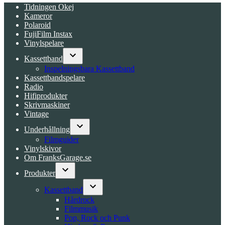
Tidningen Okej
Kameror
Polaroid
FujiFilm Instax
Vinylspelare
Kassettband
Open
Inspelningsbara Kassettband
dropdown
Kassettbandspelare
menu
Radio
Hifiprodukter
Skrivmaskiner
Vintage
Underhållning
Open
Filmguider
dropdown
Vinylskivor
menu
Om FranksGarage.se
Produkter
Open
dropdown
Kassettband
menu
Open
Hårdrock
dropdown
Filmmusik
menu
Pop, Rock och Punk