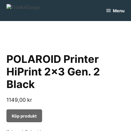
Skip
Menu
to
FranksGarage
content
POLAROID Printer
HiPrint 2×3 Gen. 2
Black
1149,00
kr
Köp produkt