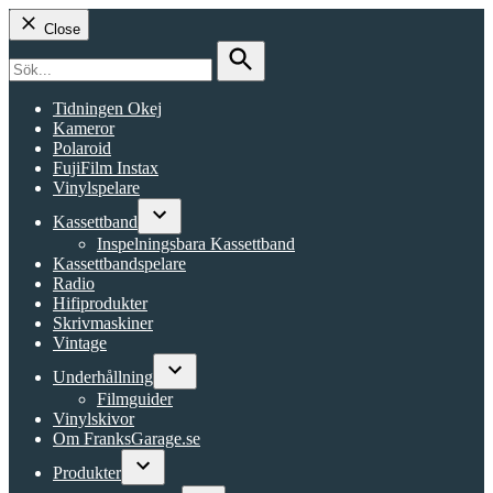
Close
Search
for:
Search
Tidningen Okej
Kameror
Polaroid
FujiFilm Instax
Vinylspelare
Kassettband
Open
Inspelningsbara Kassettband
dropdown
Kassettbandspelare
menu
Radio
Hifiprodukter
Skrivmaskiner
Vintage
Underhållning
Open
Filmguider
dropdown
Vinylskivor
menu
Om FranksGarage.se
Produkter
Open