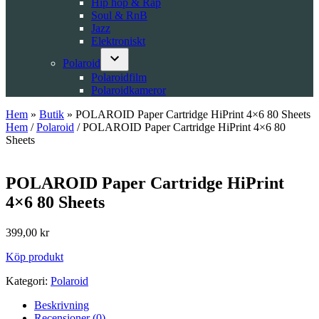
Hip hop & Rap
Soul & RnB
Jazz
Elektroniskt
Polaroid
Open
Polaroidfilm
dropdown
Polaroidkameror
menu
Hem
»
Butik
»
POLAROID Paper Cartridge HiPrint 4×6 80 Sheets
Hem
/
Polaroid
/ POLAROID Paper Cartridge HiPrint 4×6 80
Sheets
POLAROID Paper Cartridge HiPrint
4×6 80 Sheets
399,00
kr
Köp produkt
Kategori:
Polaroid
Beskrivning
Recensioner (0)