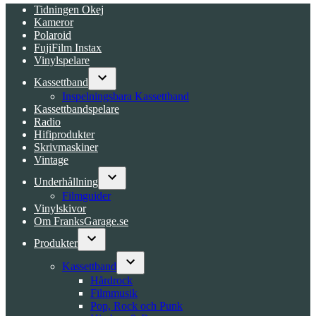
Tidningen Okej
Kameror
Polaroid
FujiFilm Instax
Vinylspelare
Kassettband
Open
Inspelningsbara Kassettband
dropdown
Kassettbandspelare
menu
Radio
Hifiprodukter
Skrivmaskiner
Vintage
Underhållning
Open
Filmguider
dropdown
Vinylskivor
menu
Om FranksGarage.se
Produkter
Open
dropdown
Kassettband
menu
Open
Hårdrock
dropdown
Filmmusik
menu
Pop, Rock och Punk