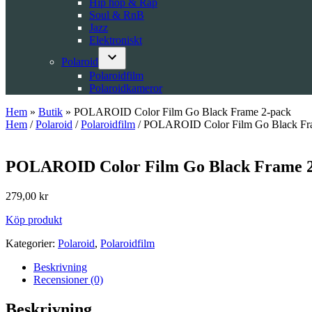
Hip hop & Rap
Soul & RnB
Jazz
Elektroniskt
Polaroid
Open
Polaroidfilm
dropdown
Polaroidkameror
menu
Hem
»
Butik
»
POLAROID Color Film Go Black Frame 2-pack
Hem
/
Polaroid
/
Polaroidfilm
/ POLAROID Color Film Go Black Fr
POLAROID Color Film Go Black Frame 2
279,00
kr
Köp produkt
Kategorier:
Polaroid
,
Polaroidfilm
Beskrivning
Recensioner (0)
Beskrivning