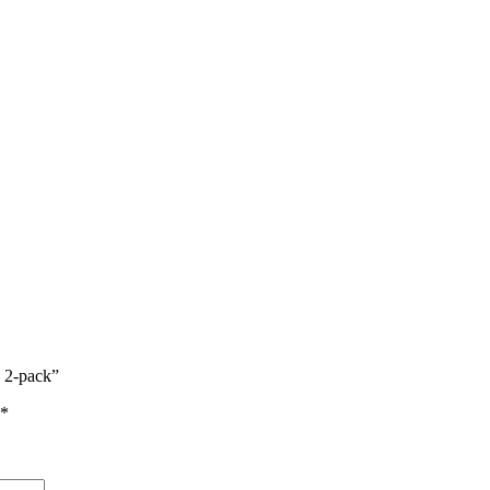
 2-pack”
*