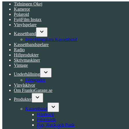
Tidningen Okej
Kameror
Polaroid
FujiFilm Instax
Vinylspelare
Kassettband
Open
Inspelningsbara Kassettband
dropdown
Kassettbandspelare
menu
Radio
Hifiprodukter
Skrivmaskiner
Vintage
Underhållning
Open
Filmguider
dropdown
Vinylskivor
menu
Om FranksGarage.se
Produkter
Open
dropdown
Kassettband
menu
Open
Hårdrock
dropdown
Filmmusik
menu
Pop, Rock och Punk