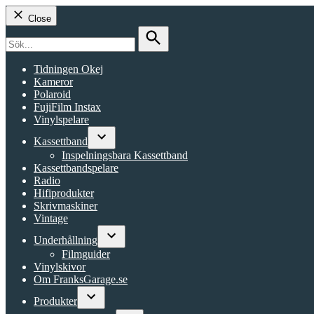
Close
Search
for:
Search
Tidningen Okej
Kameror
Polaroid
FujiFilm Instax
Vinylspelare
Kassettband
Open
Inspelningsbara Kassettband
dropdown
Kassettbandspelare
menu
Radio
Hifiprodukter
Skrivmaskiner
Vintage
Underhållning
Open
Filmguider
dropdown
Vinylskivor
menu
Om FranksGarage.se
Produkter
Open