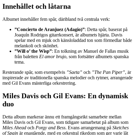
Innehållet och låtarna
Albumet innehåller fem spår, däribland två centrala verk:
”Concierto de Aranjuez (Adagio)”
: Detta spår, baserat på
Joaquín Rodrigos gitarrkonsert, är albumets hjärta. Davis
spelar med en mjuk och känsloladdad ton som förmedlar både
melankoli och skönhet.
”Will o’ the Wisp”
: En tolkning av Manuel de Fallas musik
från baletten
El amor brujo
, som fortsätter albumets spanska
tema.
Resterande spår, som exempelvis
”Saeta”
och
”The Pan Piper”
, är
inspirerade av traditionella spanska melodier och rytmer, arrangerade
med Gil Evans mästerliga orkestrering.
Miles Davis och Gil Evans: En dynamisk
duo
Detta album markerar ännu ett framgångsrikt samarbete mellan
Miles Davis och Gil Evans, som tidigare samarbetat på album som
Miles Ahead
och
Porgy and Bess
. Evans arrangemang på
Sketches
of Spain
är enastående, med en orkestral rikedom som ger varje låt