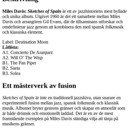
Miles Davis:
Sketches of Spain
är ett av jazzhistoriens mest hyllade
och unika album. Utgivet 1960 är det ett samarbete mellan Miles
Davis och arrangören Gil Evans, där de tillsammans utforskar och
omdefinierar jazz genom att kombinera den med spansk folkmusik
och klassiska element.
Label: Destination Moon
Låtlista:
A1. Concierto De Aranjuez
A2. Will O’ The Wisp
B1. The Pan Piper
B2. Saeta
B3. Solea
Ett mästerverk av fusion
Sketches of Spain
är inte en traditionell jazzskiva, utan snarare en
experimentell fusion mellan jazz, spansk folkmusik och klassisk
musik. Albumet bryter genrens gränser och skapar en atmosfär som
är både drömsk och emotionellt laddad. Det är en av de mest
framstående exemplen på Miles Davis ständiga vilja att tänja på
musikens gränser.