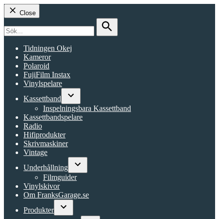
Close
Search
for:
Search
Tidningen Okej
Kameror
Polaroid
FujiFilm Instax
Vinylspelare
Kassettband
Open
Inspelningsbara Kassettband
dropdown
Kassettbandspelare
menu
Radio
Hifiprodukter
Skrivmaskiner
Vintage
Underhållning
Open
Filmguider
dropdown
Vinylskivor
menu
Om FranksGarage.se
Produkter
Open