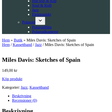
Hip hop & Rap
Soul & RnB
Jazz
Elektroniskt
Polaroid
Open
Polaroidfilm
dropdown
Polaroidkameror
menu
Hem
»
Butik
»
Miles Davis: Sketches of Spain
Hem
/
Kassettband
/
Jazz
/ Miles Davis: Sketches of Spain
Miles Davis: Sketches of Spain
149,00
kr
Köp produkt
Kategorier:
Jazz
,
Kassettband
Beskrivning
Recensioner (0)
Beskrivning