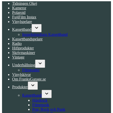
Tidningen Okej
Kameror
Polaroid
FujiFilm Instax
Vinylspelare
Kassettband
Open
Inspelningsbara Kassettband
dropdown
Kassettbandspelare
menu
Radio
Hifiprodukter
Skrivmaskiner
Vintage
Underhållning
Open
Filmguider
dropdown
Vinylskivor
menu
Om FranksGarage.se
Produkter
Open
dropdown
Kassettband
menu
Open
Hårdrock
dropdown
Filmmusik
menu
Pop, Rock och Punk