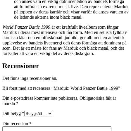
och anses vara en viktig dokumentation av bandets förmåga
att framföra sin extrema musik live. Den representerar Marduk
på toppen av deras karriär och visar varför de anses vara en av
de ledande akterna inom black metal.
World Panzer Battle 1999
är ett kraftfullt livealbum som fångar
Marduk i deras mest intensiva och råa form. Med en setlista fylld av
ikoniska låtar och en oförskönad ljudbild, ger albumet en autentisk
upplevelse av bandets liveenergi och deras förmåga att dominera på
scen. Det är ett måste för fans av Marduk och black metal, och det
fortsätter att vara en viktig del av deras diskografi.
Recensioner
Det finns inga recensioner än.
Bli först med att recensera ”Marduk: World Panzer Battle 1999”
Din e-postadress kommer inte publiceras.
Obligatoriska fält är
märkta
*
Ditt betyg
*
Din recension
*