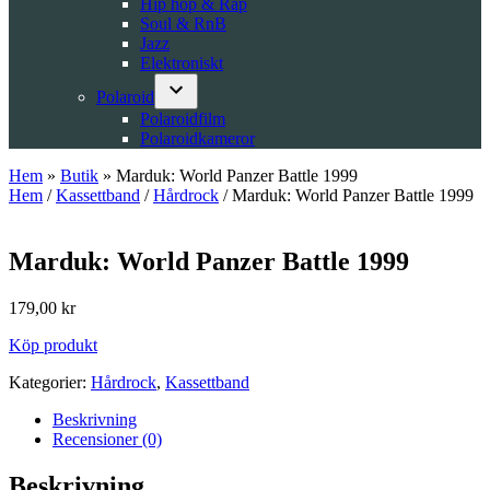
Hip hop & Rap
Soul & RnB
Jazz
Elektroniskt
Polaroid
Open
Polaroidfilm
dropdown
Polaroidkameror
menu
Hem
»
Butik
»
Marduk: World Panzer Battle 1999
Hem
/
Kassettband
/
Hårdrock
/ Marduk: World Panzer Battle 1999
Marduk: World Panzer Battle 1999
179,00
kr
Köp produkt
Kategorier:
Hårdrock
,
Kassettband
Beskrivning
Recensioner (0)
Beskrivning