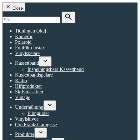
Close
Search
for:
Search
Tidningen Okej
Kameror
Polaroid
FujiFilm Instax
Vinylspelare
Kassettband
Open
Inspelningsbara Kassettband
dropdown
Kassettbandspelare
menu
Radio
Hifiprodukter
Skrivmaskiner
Vintage
Underhållning
Open
Filmguider
dropdown
Vinylskivor
menu
Om FranksGarage.se
Produkter
Open