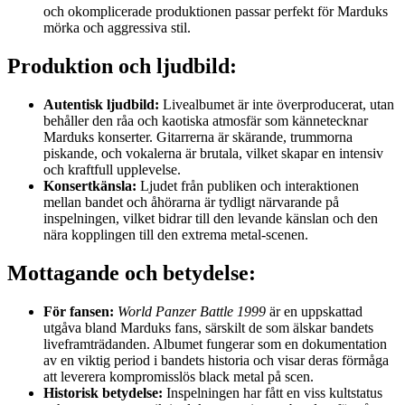
och okomplicerade produktionen passar perfekt för Marduks
mörka och aggressiva stil.
Produktion och ljudbild:
Autentisk ljudbild:
Livealbumet är inte överproducerat, utan
behåller den råa och kaotiska atmosfär som kännetecknar
Marduks konserter. Gitarrerna är skärande, trummorna
piskande, och vokalerna är brutala, vilket skapar en intensiv
och kraftfull upplevelse.
Konsertkänsla:
Ljudet från publiken och interaktionen
mellan bandet och åhörarna är tydligt närvarande på
inspelningen, vilket bidrar till den levande känslan och den
nära kopplingen till den extrema metal-scenen.
Mottagande och betydelse:
För fansen:
World Panzer Battle 1999
är en uppskattad
utgåva bland Marduks fans, särskilt de som älskar bandets
liveframträdanden. Albumet fungerar som en dokumentation
av en viktig period i bandets historia och visar deras förmåga
att leverera kompromisslös black metal på scen.
Historisk betydelse:
Inspelningen har fått en viss kultstatus