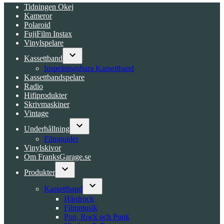
Tidningen Okej
Kameror
Polaroid
FujiFilm Instax
Vinylspelare
Kassettband
Open
Inspelningsbara Kassettband
dropdown
Kassettbandspelare
menu
Radio
Hifiprodukter
Skrivmaskiner
Vintage
Underhållning
Open
Filmguider
dropdown
Vinylskivor
menu
Om FranksGarage.se
Produkter
Open
dropdown
Kassettband
menu
Open
Hårdrock
dropdown
Filmmusik
menu
Pop, Rock och Punk