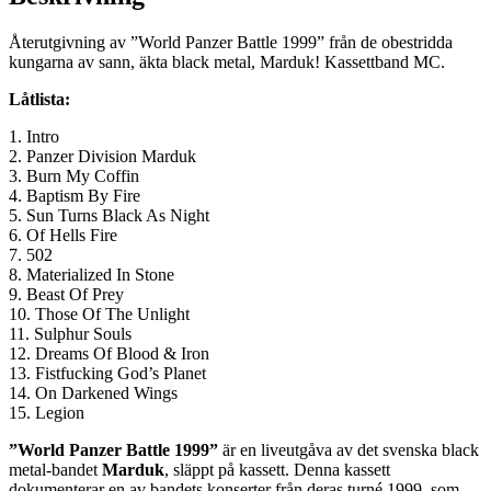
Återutgivning av ”World Panzer Battle 1999” från de obestridda
kungarna av sann, äkta black metal, Marduk! Kassettband MC.
Låtlista:
1. Intro
2. Panzer Division Marduk
3. Burn My Coffin
4. Baptism By Fire
5. Sun Turns Black As Night
6. Of Hells Fire
7. 502
8. Materialized In Stone
9. Beast Of Prey
10. Those Of The Unlight
11. Sulphur Souls
12. Dreams Of Blood & Iron
13. Fistfucking God’s Planet
14. On Darkened Wings
15. Legion
”World Panzer Battle 1999”
är en liveutgåva av det svenska black
metal-bandet
Marduk
, släppt på kassett. Denna kassett
dokumenterar en av bandets konserter från deras turné 1999, som