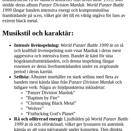
stödde deras album
Panzer Division Marduk
.
World Panzer Battle
1999
fångar bandets intensiva energi och kompromisslösa
framträdande på scen, vilket gör det till en viktig utgåva för fans av
extrem black metal.
Musikstil och karaktär:
Intensiv liveinspelning:
World Panzer Battle 1999
är en rå
och kraftfull liveinspelning som visar Marduk i deras mest
aggressiva och intensiva form. Bandet är känt för sina
högoktansframträdanden, och denna inspelning fångar
essensen av deras liveframträdanden under en avgörande
period i deras karriär.
Setlista:
Albumet innehåller en stark setlista med flera av
bandets mest kända låtar från
Panzer Division Marduk
och
tidigare verk. Några av höjdpunkterna inkluderar:
”Panzer Division Marduk”
”Baptism by Fire”
”Christraping Black Metal”
”Wolves”
”Fistfucking God’s Planet”
Rå och ofiltrerad energi:
Ljudbilden på
World Panzer Battle
1999
är rå och oförskönad, vilket ger lyssnaren en autentisk
känsla av att vara närvarande under konserten. Den direkta