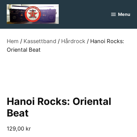
Skip
to
Menu
FranksGarage
content
Hem
/
Kassettband
/
Hårdrock
/ Hanoi Rocks:
Oriental Beat
Hanoi Rocks: Oriental
Beat
129,00
kr