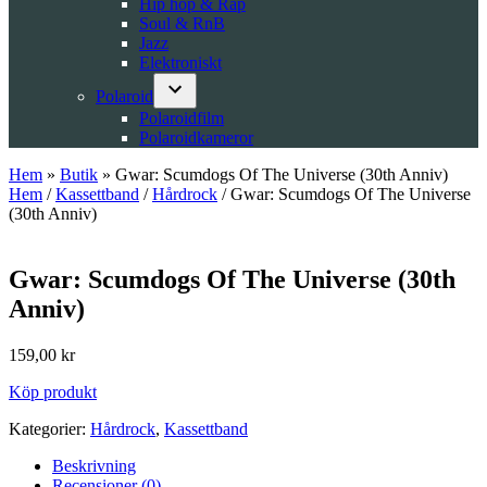
Hip hop & Rap
Soul & RnB
Jazz
Elektroniskt
Polaroid
Open
Polaroidfilm
dropdown
Polaroidkameror
menu
Hem
»
Butik
»
Gwar: Scumdogs Of The Universe (30th Anniv)
Hem
/
Kassettband
/
Hårdrock
/ Gwar: Scumdogs Of The Universe
(30th Anniv)
Gwar: Scumdogs Of The Universe (30th
Anniv)
159,00
kr
Köp produkt
Kategorier:
Hårdrock
,
Kassettband
Beskrivning
Recensioner (0)