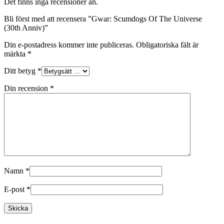
Det finns inga recensioner än.
Bli först med att recensera ”Gwar: Scumdogs Of The Universe
(30th Anniv)”
Din e-postadress kommer inte publiceras.
Obligatoriska fält är
märkta
*
Ditt betyg
*
Din recension
*
Namn
*
E-post
*