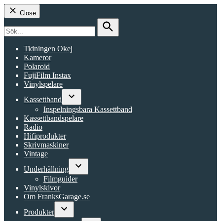
Close
Search
for:
Search
Tidningen Okej
Kameror
Polaroid
FujiFilm Instax
Vinylspelare
Kassettband
Open
Inspelningsbara Kassettband
dropdown
Kassettbandspelare
menu
Radio
Hifiprodukter
Skrivmaskiner
Vintage
Underhållning
Open
Filmguider
dropdown
Vinylskivor
menu
Om FranksGarage.se
Produkter
Open