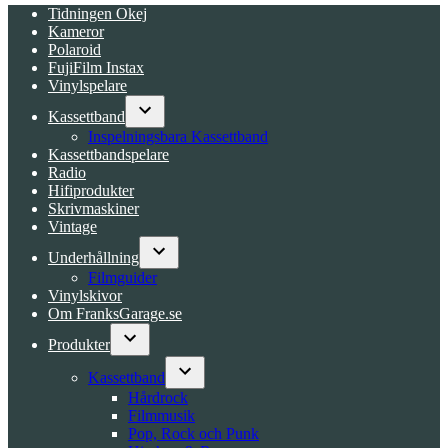
Tidningen Okej
Kameror
Polaroid
FujiFilm Instax
Vinylspelare
Kassettband
Open
Inspelningsbara Kassettband
dropdown
Kassettbandspelare
menu
Radio
Hifiprodukter
Skrivmaskiner
Vintage
Underhållning
Open
Filmguider
dropdown
Vinylskivor
menu
Om FranksGarage.se
Produkter
Open
dropdown
Kassettband
menu
Open
Hårdrock
dropdown
Filmmusik
menu
Pop, Rock och Punk