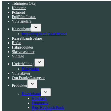
Tidningen Okej
Kameror
Polaroid
FujiFilm Instax
Vinylspelare
Kassettband
Open
Inspelningsbara Kassettband
dropdown
Kassettbandspelare
menu
Radio
Hifiprodukter
Skrivmaskiner
Vintage
Underhållning
Open
Filmguider
dropdown
Vinylskivor
menu
Om FranksGarage.se
Produkter
Open
dropdown
Kassettband
menu
Open
Hårdrock
dropdown
Filmmusik
menu
Pop, Rock och Punk