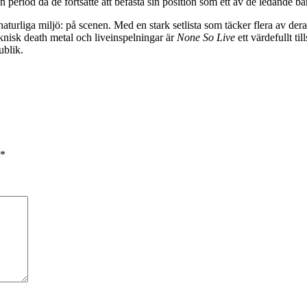
 period då de fortsatte att befästa sin position som ett av de ledande 
naturliga miljö: på scenen. Med en stark setlista som täcker flera av de
eknisk death metal och liveinspelningar är
None So Live
ett värdefullt ti
ublik.
*