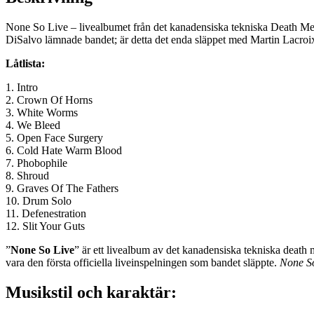
None So Live – livealbumet från det kanadensiska tekniska Death Met
DiSalvo lämnade bandet; är detta det enda släppet med Martin Lacroi
Låtlista:
1. Intro
2. Crown Of Horns
3. White Worms
4. We Bleed
5. Open Face Surgery
6. Cold Hate Warm Blood
7. Phobophile
8. Shroud
9. Graves Of The Fathers
10. Drum Solo
11. Defenestration
12. Slit Your Guts
”
None So Live
” är ett livealbum av det kanadensiska tekniska death 
vara den första officiella liveinspelningen som bandet släppte.
None S
Musikstil och karaktär: