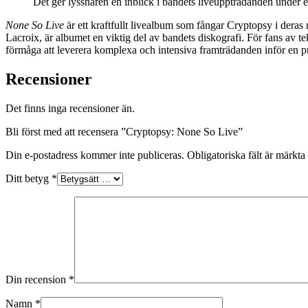
Det ger lyssnaren en inblick i bandets liveuppträdanden under en
None So Live
är ett kraftfullt livealbum som fångar Cryptopsy i deras 
Lacroix, är albumet en viktig del av bandets diskografi. För fans av t
förmåga att leverera komplexa och intensiva framträdanden inför en p
Recensioner
Det finns inga recensioner än.
Bli först med att recensera ”Cryptopsy: None So Live”
Din e-postadress kommer inte publiceras.
Obligatoriska fält är märkta
Ditt betyg
*
Din recension
*
Namn
*