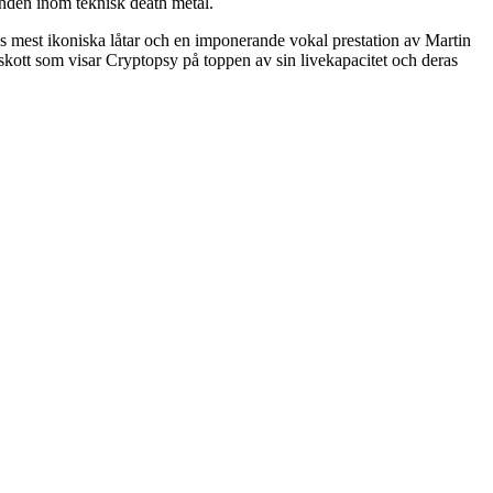
banden inom teknisk death metal.
ras mest ikoniska låtar och en imponerande vokal prestation av Martin
llskott som visar Cryptopsy på toppen av sin livekapacitet och deras