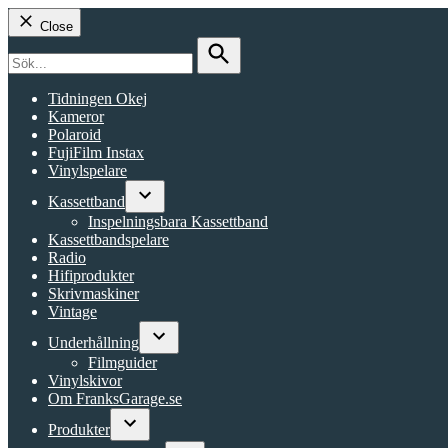
Close
Search
for:
Search
Tidningen Okej
Kameror
Polaroid
FujiFilm Instax
Vinylspelare
Kassettband
Open
Inspelningsbara Kassettband
dropdown
Kassettbandspelare
menu
Radio
Hifiprodukter
Skrivmaskiner
Vintage
Underhållning
Open
Filmguider
dropdown
Vinylskivor
menu
Om FranksGarage.se
Produkter
Open