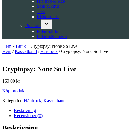
Hip hop & Rap
Soul & RnB
Jazz
Elektroniskt
Polaroid
Open
Polaroidfilm
dropdown
Polaroidkameror
menu
Hem
»
Butik
»
Cryptopsy: None So Live
Hem
/
Kassettband
/
Hårdrock
/ Cryptopsy: None So Live
Cryptopsy: None So Live
169,00
kr
Köp produkt
Kategorier:
Hårdrock
,
Kassettband
Beskrivning
Recensioner (0)
Beskrivning