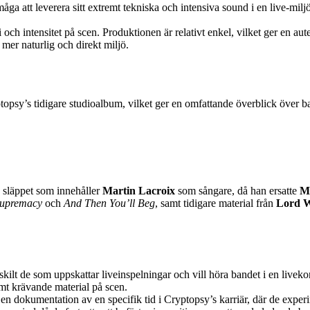
åga att leverera sitt extremt tekniska och intensiva sound i en live-mi
ch intensitet på scen. Produktionen är relativt enkel, vilket ger en aute
 mer naturlig och direkt miljö.
opsy’s tidigare studioalbum, vilket ger en omfattande överblick över ban
a släppet som innehåller
Martin Lacroix
som sångare, då han ersatte
M
Supremacy
och
And Then You’ll Beg
, samt tidigare material från
Lord 
kilt de som uppskattar liveinspelningar och vill höra bandet i en liveko
mt krävande material på scen.
 dokumentation av en specifik tid i Cryptopsy’s karriär, där de experime