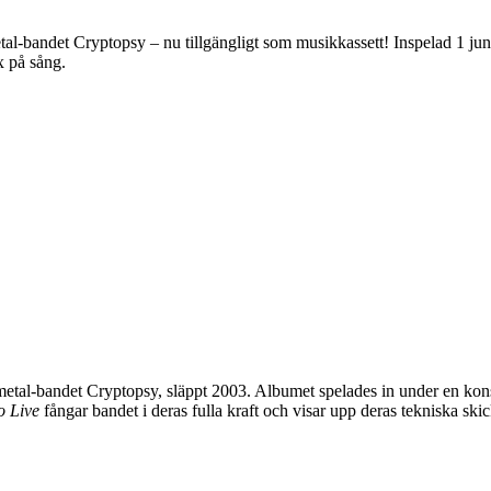
al-bandet Cryptopsy – nu tillgängligt som musikkassett! Inspelad 1 jun
x på sång.
metal-bandet Cryptopsy, släppt 2003. Albumet spelades in under en konse
o Live
fångar bandet i deras fulla kraft och visar upp deras tekniska skic