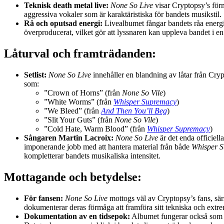
Teknisk death metal live:
None So Live
visar Cryptopsy’s förm
aggressiva vokaler som är karaktäristiska för bandets musikstil.
Rå och oputsad energi:
Livealbumet fångar bandets råa energi o
överproducerat, vilket gör att lyssnaren kan uppleva bandet i en
Låturval och framträdanden:
Setlist:
None So Live
innehåller en blandning av låtar från Crypt
som:
”Crown of Horns” (från
None So Vile
)
”White Worms” (från
Whisper Supremacy
)
”We Bleed” (från
And Then You’ll Beg
)
”Slit Your Guts” (från
None So Vile
)
”Cold Hate, Warm Blood” (från
Whisper Supremacy
)
Sångaren Martin Lacroix:
None So Live
är det enda officiell
imponerande jobb med att hantera material från både
Whisper 
kompletterar bandets musikaliska intensitet.
Mottagande och betydelse:
För fansen:
None So Live
mottogs väl av Cryptopsy’s fans, särs
dokumenterar deras förmåga att framföra sitt tekniska och extre
Dokumentation av en tidsepok:
Albumet fungerar också som en