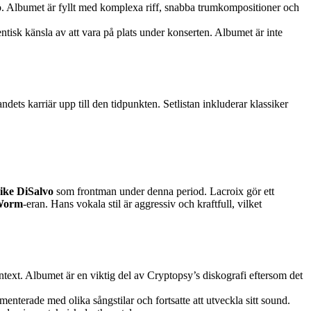
ljö. Albumet är fyllt med komplexa riff, snabba trumkompositioner och
ntisk känsla av att vara på plats under konserten. Albumet är inte
dets karriär upp till den tidpunkten. Setlistan inkluderar klassiker
ike DiSalvo
som frontman under denna period. Lacroix gör ett
Worm
-eran. Hans vokala stil är aggressiv och kraftfull, vilket
ntext. Albumet är en viktig del av Cryptopsy’s diskografi eftersom det
nterade med olika sångstilar och fortsatte att utveckla sitt sound.