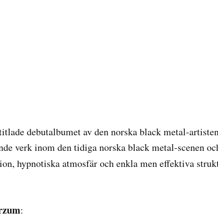
betitlade debutalbumet av den norska black metal-artis
de verk inom den tidiga norska black metal-scenen och b
tion, hypnotiska atmosfär och enkla men effektiva struk
rzum
: