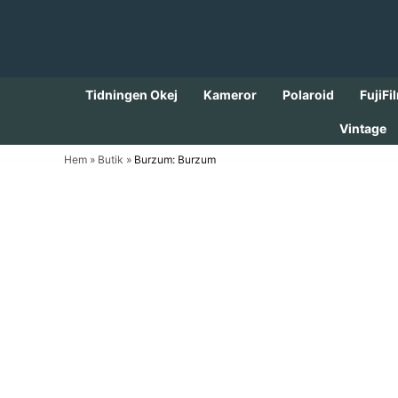
Skip
to
content
Tidningen Okej
Kameror
Polaroid
FujiFi
Vintage
Hem
»
Butik
»
Burzum: Burzum