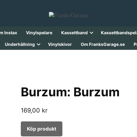
lm Instax
Vinylspelare
Kassettband
Kassettbandspel
Open
dropdown
Underhållning
Vinylskivor
Om FranksGarage.se
P
menu
Open
dropdown
menu
Burzum: Burzum
169,00
kr
Köp produkt