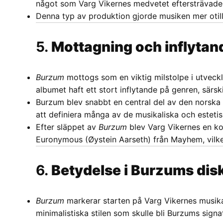
något som Varg Vikernes medvetet eftersträvade f
Denna typ av produktion gjorde musiken mer otill
5.
Mottagning och inflytan
Burzum
mottogs som en viktig milstolpe i utveckl
albumet haft ett stort inflytande på genren, särs
Burzum blev snabbt en central del av den norsk
att definiera många av de musikaliska och estet
Efter släppet av
Burzum
blev Varg Vikernes en kon
Euronymous (Øystein Aarseth) från Mayhem, vilket
6.
Betydelse i Burzums dis
Burzum
markerar starten på Varg Vikernes musikal
minimalistiska stilen som skulle bli Burzums sig