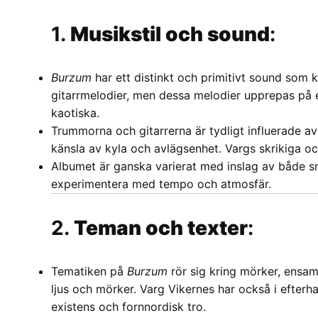
1.
Musikstil och sound
:
Burzum
har ett distinkt och primitivt sound som 
gitarrmelodier, men dessa melodier upprepas på e
kaotiska.
Trummorna och gitarrerna är tydligt influerade av
känsla av kyla och avlägsenhet. Vargs skrikiga o
Albumet är ganska varierat med inslag av både s
experimentera med tempo och atmosfär.
2.
Teman och texter
:
Tematiken på
Burzum
rör sig kring mörker, ensamh
ljus och mörker. Varg Vikernes har också i efterh
existens och fornnordisk tro.