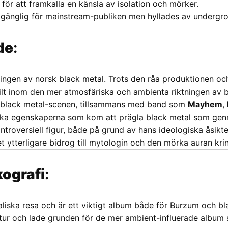
ör att framkalla en känsla av isolation och mörker.
gänglig för mainstream-publiken men hyllades av undergroun
de
:
ingen av norsk black metal. Trots den råa produktionen och 
kilt inom den mer atmosfäriska och ambienta riktningen av 
a black metal-scenen, tillsammans med band som
Mayhem
,
iska egenskaperna som kom att prägla black metal som gen
troversiell figur, både på grund av hans ideologiska åsikt
 ytterligare bidrog till mytologin och den mörka auran kr
kografi
:
iska resa och är ett viktigt album både för Burzum och bl
natur och lade grunden för de mer ambient-influerade album 