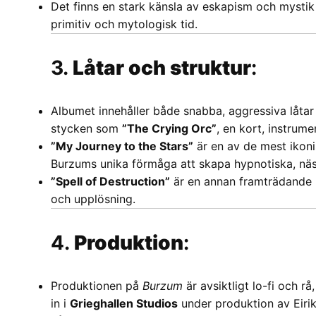
Det finns en stark känsla av eskapism och mystik i
primitiv och mytologisk tid.
3.
Låtar och struktur
:
Albumet innehåller både snabba, aggressiva låta
stycken som
”The Crying Orc”
, en kort, instrum
”My Journey to the Stars”
är en av de mest ikonis
Burzums unika förmåga att skapa hypnotiska, näs
”Spell of Destruction”
är en annan framträdande lå
och upplösning.
4.
Produktion
:
Produktionen på
Burzum
är avsiktligt lo-fi och 
in i
Grieghallen Studios
under produktion av Eiri