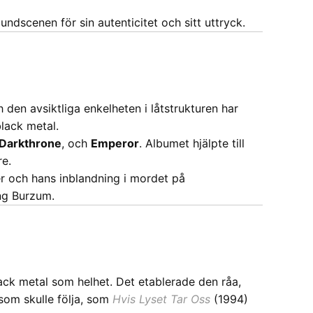
dscenen för sin autenticitet och sitt uttryck.
den avsiktliga enkelheten i låtstrukturen har
black metal.
Darkthrone
, och
Emperor
. Albumet hjälpte till
re.
er och hans inblandning i mordet på
ing Burzum.
ack metal som helhet. Det etablerade den råa,
som skulle följa, som
Hvis Lyset Tar Oss
(1994)