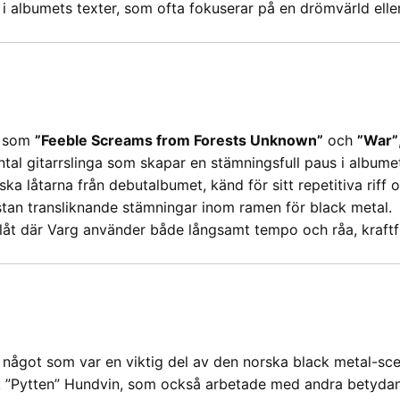
 albumets texter, som ofta fokuserar på en drömvärld eller 
r som
”Feeble Screams from Forests Unknown”
och
”War”
ental gitarrslinga som skapar en stämningsfull paus i albume
ka låtarna från debutalbumet, känd för sitt repetitiva riff 
tan transliknande stämningar inom ramen för black metal.
t där Varg använder både långsamt tempo och råa, kraftfull
rå, något som var en viktig del av den norska black metal-sc
k ”Pytten” Hundvin, som också arbetade med andra betydan