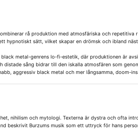
kombinerar rå produktion med atmosfäriska och repetitiva ri
tt hypnotiskt sätt, vilket skapar en drömsk och ibland näst
 black metal-genrens lo-fi-estetik, där produktionen är avsi
ch distade sång bidrar till den iskalla atmosfären som geno
nabb, aggressiv black metal och mer långsamma, doom-inspir
et, nihilism och mytologi. Texterna är dystra och ofta intr
and beskrivit Burzums musik som ett uttryck för hans perso