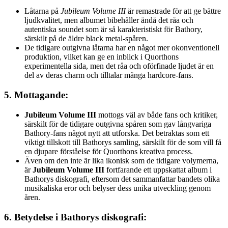
Låtarna på
Jubileum Volume III
är remastrade för att ge bättre
ljudkvalitet, men albumet bibehåller ändå det råa och
autentiska soundet som är så karakteristiskt för Bathory,
särskilt på de äldre black metal-spåren.
De tidigare outgivna låtarna har en något mer okonventionell
produktion, vilket kan ge en inblick i Quorthons
experimentella sida, men det råa och oförfinade ljudet är en
del av deras charm och tilltalar många hardcore-fans.
5.
Mottagande
:
Jubileum Volume III
mottogs väl av både fans och kritiker,
särskilt för de tidigare outgivna spåren som gav långvariga
Bathory-fans något nytt att utforska. Det betraktas som ett
viktigt tillskott till Bathorys samling, särskilt för de som vill få
en djupare förståelse för Quorthons kreativa process.
Även om den inte är lika ikonisk som de tidigare volymerna,
är
Jubileum Volume III
fortfarande ett uppskattat album i
Bathorys diskografi, eftersom det sammanfattar bandets olika
musikaliska eror och belyser dess unika utveckling genom
åren.
6.
Betydelse i Bathorys diskografi
: