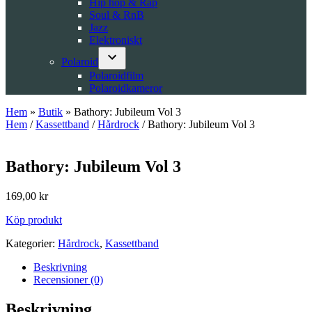
Hip hop & Rap
Soul & RnB
Jazz
Elektroniskt
Polaroid
Open
Polaroidfilm
dropdown
Polaroidkameror
menu
Hem
»
Butik
»
Bathory: Jubileum Vol 3
Hem
/
Kassettband
/
Hårdrock
/ Bathory: Jubileum Vol 3
Bathory: Jubileum Vol 3
169,00
kr
Köp produkt
Kategorier:
Hårdrock
,
Kassettband
Beskrivning
Recensioner (0)
Beskrivning