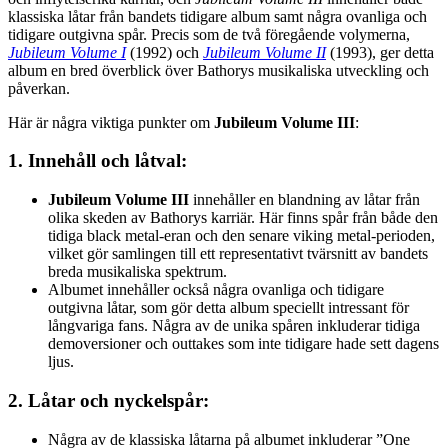
klassiska låtar från bandets tidigare album samt några ovanliga och
tidigare outgivna spår. Precis som de två föregående volymerna,
Jubileum Volume I
(1992) och
Jubileum Volume II
(1993), ger detta
album en bred överblick över Bathorys musikaliska utveckling och
påverkan.
Här är några viktiga punkter om
Jubileum Volume III
:
1.
Innehåll och låtval
:
Jubileum Volume III
innehåller en blandning av låtar från
olika skeden av Bathorys karriär. Här finns spår från både den
tidiga black metal-eran och den senare viking metal-perioden,
vilket gör samlingen till ett representativt tvärsnitt av bandets
breda musikaliska spektrum.
Albumet innehåller också några ovanliga och tidigare
outgivna låtar, som gör detta album speciellt intressant för
långvariga fans. Några av de unika spåren inkluderar tidiga
demoversioner och outtakes som inte tidigare hade sett dagens
ljus.
2.
Låtar och nyckelspår
:
Några av de klassiska låtarna på albumet inkluderar ”One