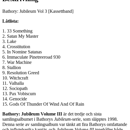
Bathory: Jubileum Vol 3 [Kassettband]
Låtlista:
1. 33 Something
2. Satan My Master
3. Lake
4. Crosstitution
5. In Nomine Satanas
6. Immaculate Pinetreeroad 930
7. War Machine
8. Stallion
9. Resolution Greed
10. Witchcraft
11. Valhalla
12. Sociopath
13. Pax Vobiscum
14. Genocide
15. Gods Of Thunder Of Wind And Of Rain
Bathory: Jubileum Volume III
är det tredje och sista
samlingsalbumet i Bathorys
Jubileum
-serie, som släpptes 1998.
Denna serie av samlingsalbum var tänkt att fira Bathorys omfattande
och inflytelserika karriär, och
Jubileum Volume III
innehåller både