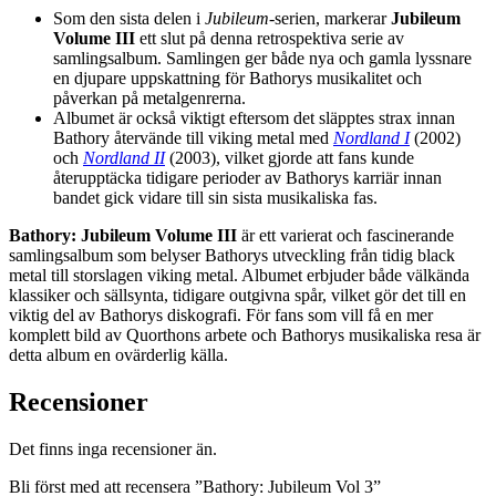
Som den sista delen i
Jubileum
-serien, markerar
Jubileum
Volume III
ett slut på denna retrospektiva serie av
samlingsalbum. Samlingen ger både nya och gamla lyssnare
en djupare uppskattning för Bathorys musikalitet och
påverkan på metalgenrerna.
Albumet är också viktigt eftersom det släpptes strax innan
Bathory återvände till viking metal med
Nordland I
(2002)
och
Nordland II
(2003), vilket gjorde att fans kunde
återupptäcka tidigare perioder av Bathorys karriär innan
bandet gick vidare till sin sista musikaliska fas.
Bathory: Jubileum Volume III
är ett varierat och fascinerande
samlingsalbum som belyser Bathorys utveckling från tidig black
metal till storslagen viking metal. Albumet erbjuder både välkända
klassiker och sällsynta, tidigare outgivna spår, vilket gör det till en
viktig del av Bathorys diskografi. För fans som vill få en mer
komplett bild av Quorthons arbete och Bathorys musikaliska resa är
detta album en ovärderlig källa.
Recensioner
Det finns inga recensioner än.
Bli först med att recensera ”Bathory: Jubileum Vol 3”