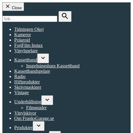
Close
Search
for:
Search
Tidningen Okej
Kameror
Polaroid
FujiFilm Instax
Vinylspelare
Kassettband
Open
Inspelningsbara Kassettband
dropdown
Kassettbandspelare
menu
Radio
Hifiprodukter
Skrivmaskiner
Vintage
Underhållning
Open
Filmguider
dropdown
Vinylskivor
menu
Om FranksGarage.se
Produkter
Open