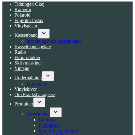
Tidningen Okej
Kameror
Polaroid
FujiFilm Instax
Vinylspelare
Kassettband
Open
Inspelningsbara Kassettband
dropdown
Kassettbandspelare
menu
Radio
Hifiprodukter
Skrivmaskiner
Vintage
Underhållning
Open
Filmguider
dropdown
Vinylskivor
menu
Om FranksGarage.se
Produkter
Open
dropdown
Kassettband
menu
Open
Hårdrock
dropdown
Filmmusik
menu
Pop, Rock och Punk