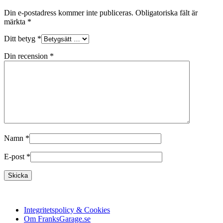
Din e-postadress kommer inte publiceras.
Obligatoriska fält är
märkta
*
Ditt betyg
*
Din recension
*
Namn
*
E-post
*
Integritetspolicy & Cookies
Om FranksGarage.se