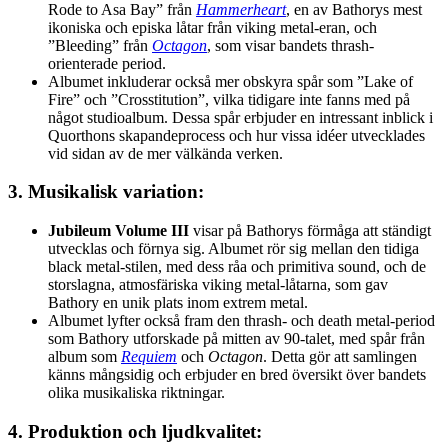
Rode to Asa Bay” från
Hammerheart
, en av Bathorys mest
ikoniska och episka låtar från viking metal-eran, och
”Bleeding” från
Octagon
, som visar bandets thrash-
orienterade period.
Albumet inkluderar också mer obskyra spår som ”Lake of
Fire” och ”Crosstitution”, vilka tidigare inte fanns med på
något studioalbum. Dessa spår erbjuder en intressant inblick i
Quorthons skapandeprocess och hur vissa idéer utvecklades
vid sidan av de mer välkända verken.
3.
Musikalisk variation
:
Jubileum Volume III
visar på Bathorys förmåga att ständigt
utvecklas och förnya sig. Albumet rör sig mellan den tidiga
black metal-stilen, med dess råa och primitiva sound, och de
storslagna, atmosfäriska viking metal-låtarna, som gav
Bathory en unik plats inom extrem metal.
Albumet lyfter också fram den thrash- och death metal-period
som Bathory utforskade på mitten av 90-talet, med spår från
album som
Requiem
och
Octagon
. Detta gör att samlingen
känns mångsidig och erbjuder en bred översikt över bandets
olika musikaliska riktningar.
4.
Produktion och ljudkvalitet
: