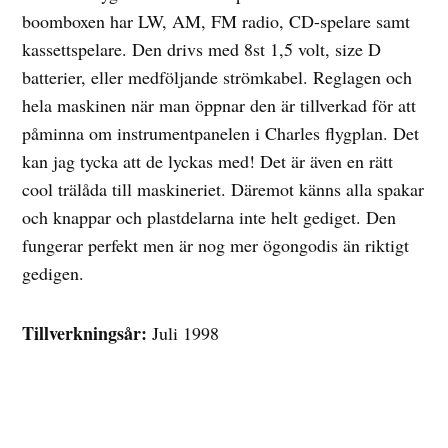
boomboxen har LW, AM, FM radio, CD-spelare samt
kassettspelare. Den drivs med 8st 1,5 volt, size D
batterier, eller medföljande strömkabel. Reglagen och
hela maskinen när man öppnar den är tillverkad för att
påminna om instrumentpanelen i Charles flygplan. Det
kan jag tycka att de lyckas med! Det är även en rätt
cool trälåda till maskineriet. Däremot känns alla spakar
och knappar och plastdelarna inte helt gediget. Den
fungerar perfekt men är nog mer ögongodis än riktigt
gedigen.
Tillverkningsår:
Juli 1998
Mått:
(Hopfälld) B 49cm, H 23cm, D 20cm, vikt: 8kg