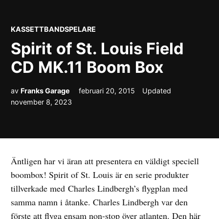
POSTED
KASSETTBANDSPELARE
IN
Spirit of St. Louis Field
CD MK.11 Boom Box
av
Franks Garage
februari 20, 2015
Updated
november 8, 2023
Äntligen har vi äran att presentera en väldigt speciell
boombox! Spirit of St. Louis är en serie produkter
tillverkade med Charles Lindbergh’s flygplan med
samma namn i åtanke. Charles Lindbergh var den
förste att flyga ensam non-stop över atlanten. Den här