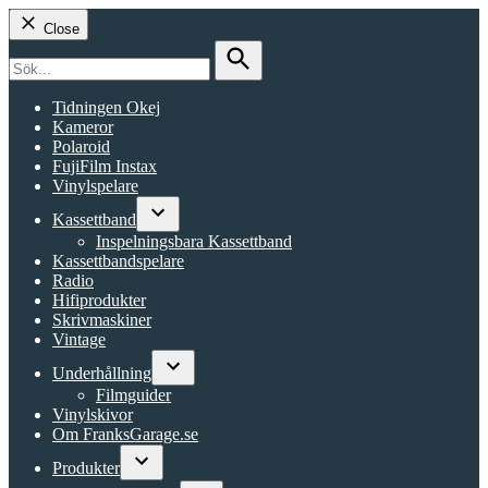
Close
Search
for:
Search
Tidningen Okej
Kameror
Polaroid
FujiFilm Instax
Vinylspelare
Kassettband
Open
Inspelningsbara Kassettband
dropdown
Kassettbandspelare
menu
Radio
Hifiprodukter
Skrivmaskiner
Vintage
Underhållning
Open
Filmguider
dropdown
Vinylskivor
menu
Om FranksGarage.se
Produkter
Open