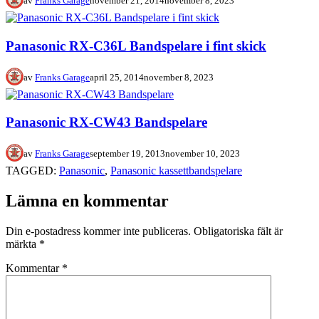
av
Franks Garage
november 21, 2014
november 8, 2023
Panasonic RX-C36L Bandspelare i fint skick
av
Franks Garage
april 25, 2014
november 8, 2023
Panasonic RX-CW43 Bandspelare
av
Franks Garage
september 19, 2013
november 10, 2023
TAGGED:
Panasonic
,
Panasonic kassettbandspelare
Lämna en kommentar
Din e-postadress kommer inte publiceras.
Obligatoriska fält är
märkta
*
Kommentar
*