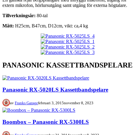
extern mikrofon, hörlursutgång samt utgång för externa högtalare.
Tillverkningsår:
80-tal
Mått:
H25cm, B47cm, D12cm, vikt: ca,4 kg
PANASONIC KASSETTBANDSPELARE
Panasonic RX-5020LS Kassettbandspelare
av
Franks Garage
februari 3, 2015
november 8, 2023
Boombox – Panasonic RX-5300LS