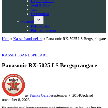
Hip hop & Rap
Soul & RnB
Jazz
Elektroniskt
Polaroid
Open
Polaroidfilm
dropdown
Polaroidkameror
menu
Hem
»
Kassettbandspelare
»
Panasonic RX-5025 LS Bergsprängare
POSTED
KASSETTBANDSPELARE
IN
Panasonic RX-5025 LS Bergsprängare
av
Franks Garage
september 7, 2014
Updated
november 8, 2023
En ganska rejäl bergsprängare med inbyggd mikrofon, ingång för