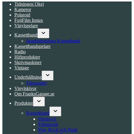
Tidningen Okej
Kameror
Polaroid
FujiFilm Instax
Vinylspelare
Kassettband
Open
Inspelningsbara Kassettband
dropdown
Kassettbandspelare
menu
Radio
Hifiprodukter
Skrivmaskiner
Vintage
Underhållning
Open
Filmguider
dropdown
Vinylskivor
menu
Om FranksGarage.se
Produkter
Open
dropdown
Kassettband
menu
Open
Hårdrock
dropdown
Filmmusik
menu
Pop, Rock och Punk