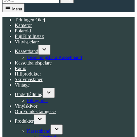
Search
Menu
Tidningen Okej
Kameror
Polaroid
FujiFilm Instax
Vinylspelare
Kassettband
Open
Inspelningsbara Kassettband
dropdown
Kassettbandspelare
menu
Radio
Hifiprodukter
Skrivmaskiner
Vintage
Underhållning
Open
Filmguider
dropdown
Vinylskivor
menu
Om FranksGarage.se
Produkter
Open
dropdown
Kassettband
menu
Open