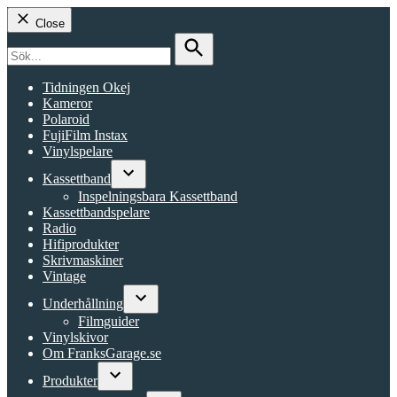
Close
Search
for:
Search
Tidningen Okej
Kameror
Polaroid
FujiFilm Instax
Vinylspelare
Kassettband
Open
Inspelningsbara Kassettband
dropdown
Kassettbandspelare
menu
Radio
Hifiprodukter
Skrivmaskiner
Vintage
Underhållning
Open
Filmguider
dropdown
Vinylskivor
menu
Om FranksGarage.se
Produkter
Open