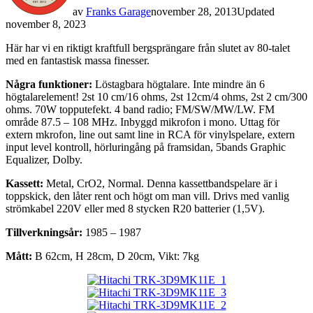
av
Franks Garage
november 28, 2013
Updated
november 8, 2023
Här har vi en riktigt kraftfull bergsprängare från slutet av 80-talet
med en fantastisk massa finesser.
Några funktioner:
Löstagbara högtalare. Inte mindre än 6
högtalarelement! 2st 10 cm/16 ohms, 2st 12cm/4 ohms, 2st 2 cm/300
ohms. 70W topputefekt. 4 band radio; FM/SW/MW/LW. FM
område 87.5 – 108 MHz. Inbyggd mikrofon i mono. Uttag för
extern mkrofon, line out samt line in RCA för vinylspelare, extern
input level kontroll, hörluringång på framsidan, 5bands Graphic
Equalizer, Dolby.
Kassett:
Metal, CrO2, Normal. Denna kassettbandspelare är i
toppskick, den låter rent och högt om man vill. Drivs med vanlig
strömkabel 220V eller med 8 stycken R20 batterier (1,5V).
Tillverkningsår:
1985 – 1987
Mått:
B 62cm, H 28cm, D 20cm, Vikt: 7kg