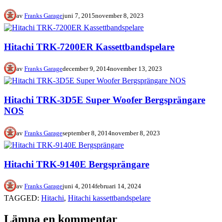
av
Franks Garage
juni 7, 2015
november 8, 2023
Hitachi TRK-7200ER Kassettbandspelare
av
Franks Garage
december 9, 2014
november 13, 2023
Hitachi TRK-3D5E Super Woofer Bergsprängare
NOS
av
Franks Garage
september 8, 2014
november 8, 2023
Hitachi TRK-9140E Bergsprängare
av
Franks Garage
juni 4, 2014
februari 14, 2024
TAGGED:
Hitachi
,
Hitachi kassettbandspelare
Lämna en kommentar