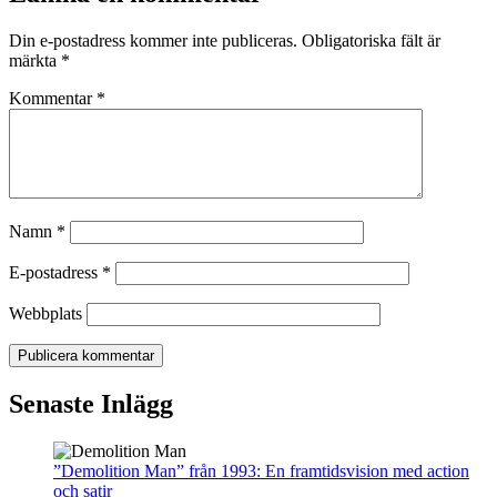
Din e-postadress kommer inte publiceras.
Obligatoriska fält är
märkta
*
Kommentar
*
Namn
*
E-postadress
*
Webbplats
Senaste Inlägg
”Demolition Man” från 1993: En framtidsvision med action
och satir