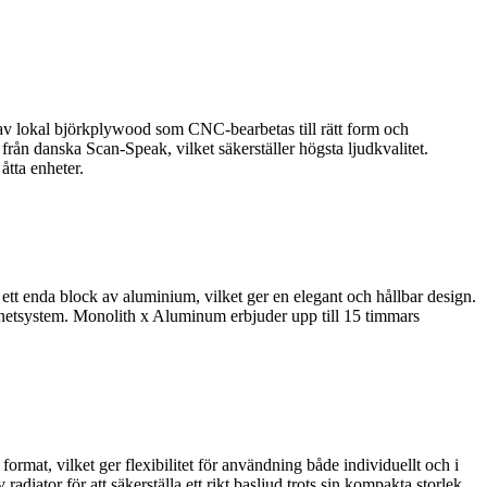
gd av lokal björkplywood som CNC-bearbetas till rätt form och
från danska Scan-Speak, vilket säkerställer högsta ljudkvalitet.
tta enheter.
tt enda block av aluminium, vilket ger en elegant och hållbar design.
gnetsystem. Monolith x Aluminum erbjuder upp till 15 timmars
mat, vilket ger flexibilitet för användning både individuellt och i
ator för att säkerställa ett rikt basljud trots sin kompakta storlek.