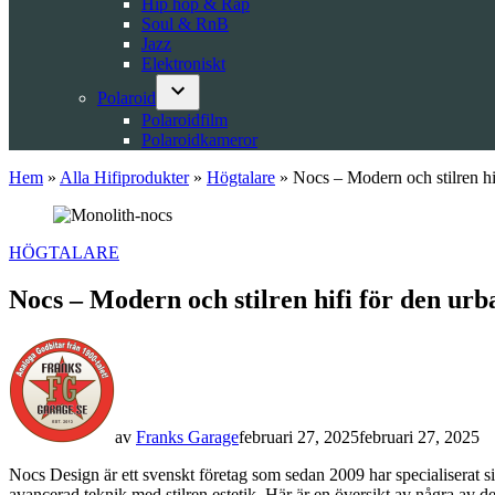
Hip hop & Rap
Soul & RnB
Jazz
Elektroniskt
Polaroid
Open
Polaroidfilm
dropdown
Polaroidkameror
menu
Hem
»
Alla Hifiprodukter
»
Högtalare
»
Nocs – Modern och stilren hi
POSTED
HÖGTALARE
IN
Nocs – Modern och stilren hifi för den urb
av
Franks Garage
februari 27, 2025
februari 27, 2025
Nocs Design är ett svenskt företag som sedan 2009 har specialiserat 
avancerad teknik med stilren estetik. Här är en översikt av några av d