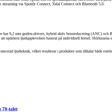
h streaming via Spotify Connect, Tidal Connect och Bluetooth 5.0.
 De har 9,2 mm grafen-drivers, hybrid aktiv brusreducering (ANC) och
 optimera ljudupplevelsen baserat på individuell hörsel. Hörlurarna erb
cerad ljudteknik, vilket resulterar i produkter som tilltalar både estet
 70-talet