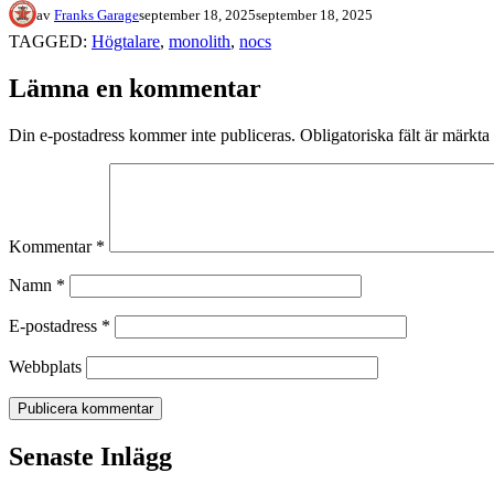
av
Franks Garage
september 18, 2025
september 18, 2025
TAGGED:
Högtalare
,
monolith
,
nocs
Lämna en kommentar
Din e-postadress kommer inte publiceras.
Obligatoriska fält är märkta
Kommentar
*
Namn
*
E-postadress
*
Webbplats
Senaste Inlägg