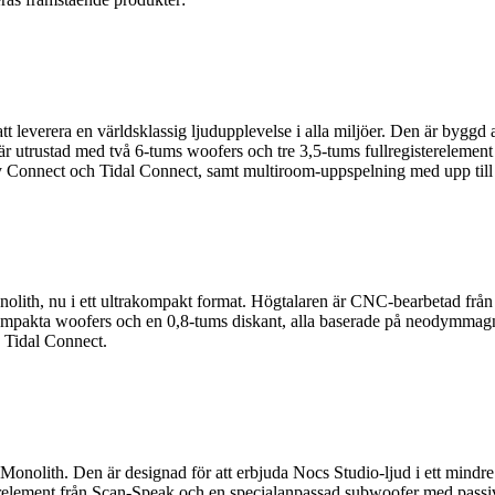
att leverera en världsklassig ljudupplevelse i alla miljöer. Den är byg
är utrustad med två 6-tums woofers och tre 3,5-tums fullregisterelement 
y Connect och Tidal Connect, samt multiroom-uppspelning med upp till å
ith, nu i ett ultrakompakt format. Högtalaren är CNC-bearbetad från e
akompakta woofers och en 0,8-tums diskant, alla baserade på neodymma
h Tidal Connect.
lith. Den är designad för att erbjuda Nocs Studio-ljud i ett mindre for
element från Scan-Speak och en specialanpassad subwoofer med passiv radi