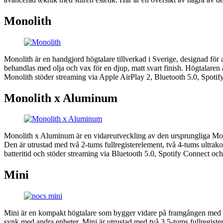
Monolith
Monolith är en handgjord högtalare tillverkad i Sverige, designad för 
behandlas med olja och vax för en djup, matt svart finish. Högtalaren 
Monolith stöder streaming via Apple AirPlay 2, Bluetooth 5.0, Spotif
Monolith x Aluminum
Monolith x Aluminum är en vidareutveckling av den ursprungliga Monol
Den är utrustad med två 2-tums fullregisterelement, två 4-tums ultr
batteritid och stöder streaming via Bluetooth 5.0, Spotify Connect oc
Mini
Mini är en kompakt högtalare som bygger vidare på framgången med Mono
synk med andra enheter. Mini är utrustad med två 3,5-tums fullregister