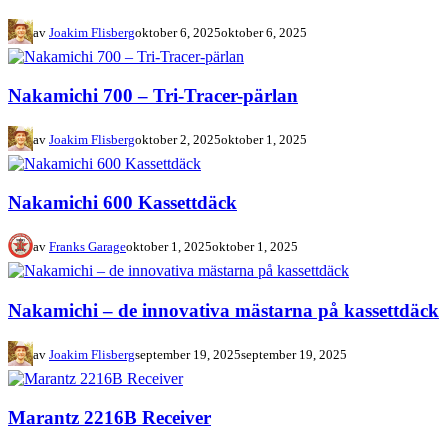
av
Joakim Flisberg
oktober 6, 2025
oktober 6, 2025
Nakamichi 700 – Tri-Tracer-pärlan
av
Joakim Flisberg
oktober 2, 2025
oktober 1, 2025
Nakamichi 600 Kassettdäck
av
Franks Garage
oktober 1, 2025
oktober 1, 2025
Nakamichi – de innovativa mästarna på kassettdäck
av
Joakim Flisberg
september 19, 2025
september 19, 2025
Marantz 2216B Receiver