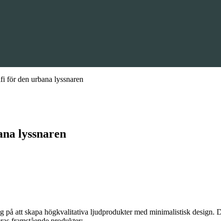
fi för den urbana lyssnaren
ana lyssnaren
sig på att skapa högkvalitativa ljudprodukter med minimalistisk design.
eras framstående produkter: