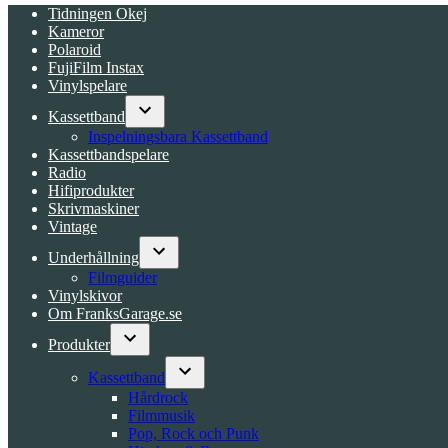
Tidningen Okej
Kameror
Polaroid
FujiFilm Instax
Vinylspelare
Kassettband
Open
Inspelningsbara Kassettband
dropdown
Kassettbandspelare
menu
Radio
Hifiprodukter
Skrivmaskiner
Vintage
Underhållning
Open
Filmguider
dropdown
Vinylskivor
menu
Om FranksGarage.se
Produkter
Open
dropdown
Kassettband
menu
Open
Hårdrock
dropdown
Filmmusik
menu
Pop, Rock och Punk