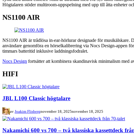
Högtalaren stöder multiroom-uppspelning med upp till åtta enheter oc
NS1100 AIR
NS1100 AIR är trådlösa in-ear-hörlurar designade för musikälskare.
användare genomföra en hörselkalibrering via Nocs Design-appen för att
timmars batteritid inklusive laddningsfodralet.
Nocs Design
fortsätter att kombinera skandinavisk minimalism med avan
HIFI
JBL L100 Classic högtalare
av
Joakim Flisberg
november 18, 2025
november 18, 2025
Nakamichi 600 vs 700 – två klassiska kassettdeck från