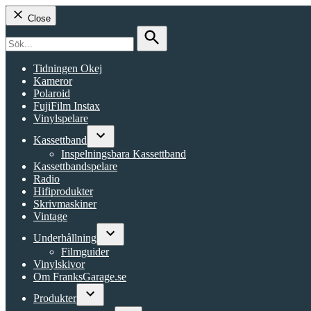
Close
Search
for:
Search
Tidningen Okej
Kameror
Polaroid
FujiFilm Instax
Vinylspelare
Kassettband
Open
Inspelningsbara Kassettband
dropdown
Kassettbandspelare
menu
Radio
Hifiprodukter
Skrivmaskiner
Vintage
Underhållning
Open
Filmguider
dropdown
Vinylskivor
menu
Om FranksGarage.se
Produkter
Open